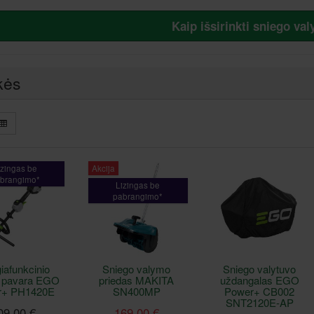
Kaip išsirinkti sniego va
kės
izingas be
Akcija
brangimo*
Lizingas be
pabrangimo*
iafunkcinio
Sniego valymo
Sniego valytuvo
o pavara EGO
priedas MAKITA
uždangalas EGO
r+ PH1420E
SN400MP
Power+ CB002
SNT2120E-AP
09,00 €
169,00 €