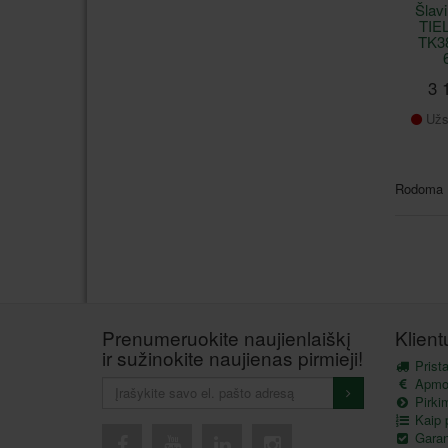
Šlav
TI
TK3
3 
Užs
Rodoma 1
Prenumeruokite naujienlaiškį
Klien
ir sužinokite naujienas pirmieji!
Prist
Apmo
Pirkim
Kaip p
Garant