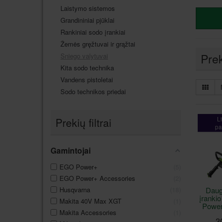
Laistymo sistemos
Grandininiai pjūklai
Rankiniai sodo įrankiai
Žemės gręžtuvai ir grąžtai
Pre
Sniego valytuvai
Kita sodo technika
Vandens pistoletai
Sodo technikos priedai
L
Prekių filtrai
pa
Gamintojai
EGO Power+
5
EGO Power+ Accessories
2
Husqvarna
18
Daug
įranki
Makita 40V Max XGT
1
Powe
Makita Accessories
1
3