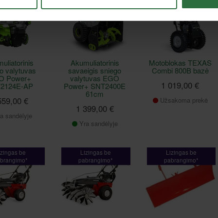
brangimo*
pabrangimo*
pabrangimo*
as atsiėmimas*
Greitas atsiėmimas*
uliatorinis
Akumuliatorinis
Motoblokas TEXAS
o valytuvas
savaeigis sniego
Combi 800B bazė
O Power+
valytuvas EGO
1 019,00 €
2124E-AP
Power+ SNT2400E
61cm
559,00 €
Užsakoma prekė
1 399,00 €
a sandėlyje
Yra sandėlyje
izingas be
Lizingas be
Lizingas be
brangimo*
pabrangimo*
pabrangimo*