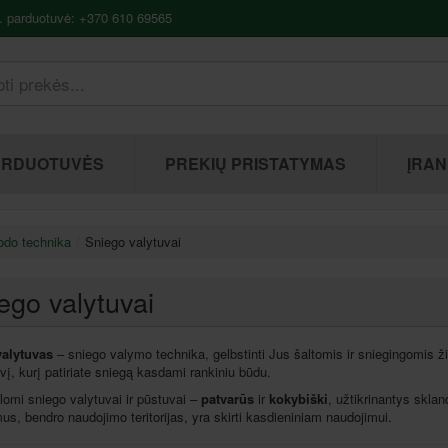
. parduotuvė: +370 610 69565
ARDUOTUVĖS
PREKIŲ PRISTATYMAS
ĮRAN
odo technika
Sniego valytuvai
ego valytuvai
alytuvas
– sniego valymo technika, gelbstinti Jus šaltomis ir sniegingomis 
ūvį, kurį patiriate sniegą kasdami rankiniu būdu.
omi sniego valytuvai ir pūstuvai –
patvarūs
ir
kokybiški
, užtikrinantys sklan
us, bendro naudojimo teritorijas, yra skirti kasdieniniam naudojimui.