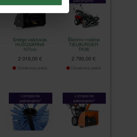
pabrangimo*
pabrangimo*
Sniego valytuvas
Šlavimo mašina
HUSQVARNA
TIELBURGER
107cm
TK36
2 019,00 €
2 790,00 €
Užsakoma prekė
Užsakoma prekė
Lizingas be
Lizingas be
pabrangimo*
pabrangimo*