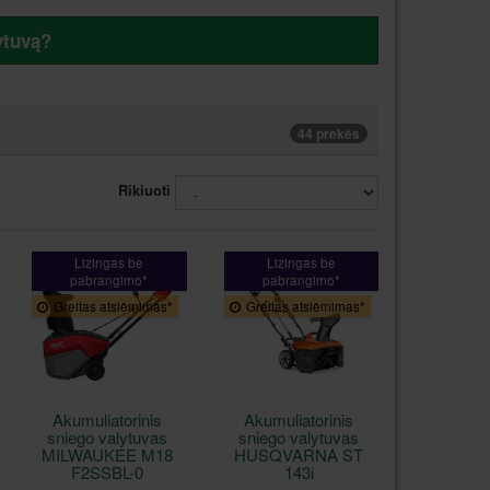
lytuvą?
44 prekės
Rikiuoti
Lizingas be
Lizingas be
pabrangimo*
pabrangimo*
Greitas atsiėmimas*
Greitas atsiėmimas*
Akumuliatorinis
Akumuliatorinis
sniego valytuvas
sniego valytuvas
MILWAUKEE M18
HUSQVARNA ST
F2SSBL-0
143i