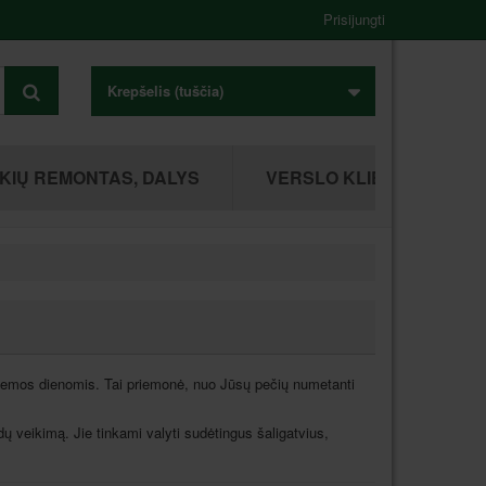
Prisijungti
Krepšelis
(tuščia)
KIŲ REMONTAS, DALYS
VERSLO KLIENTAMS
žiemos dienomis. Tai priemonė, nuo Jūsų pečių numetanti
dų veikimą. Jie tinkami valyti sudėtingus šaligatvius,