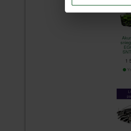
pa
Greit
Akum
snieg
EG
SNT
1 
Yr
L
pa