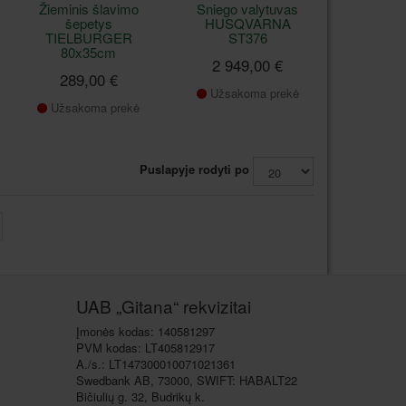
Žieminis šlavimo
Sniego valytuvas
šepetys
HUSQVARNA
TIELBURGER
ST376
80x35cm
2 949,00 €
289,00 €
Užsakoma prekė
Užsakoma prekė
Puslapyje rodyti po
UAB „Gitana“ rekvizitai
Įmonės kodas: 140581297
PVM kodas: LT405812917
A./s.: LT147300010071021361
Swedbank AB, 73000, SWIFT: HABALT22
Bičiulių g. 32, Budrikų k.