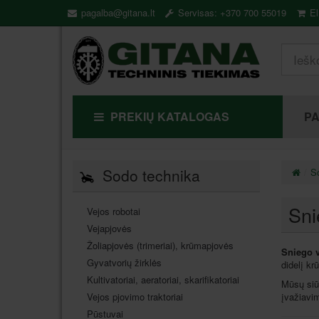
pagalba@gitana.lt
Servisas: +370 700 55019
El
PREKIŲ KATALOGAS
P
Sodo technika
S
Sni
Vejos robotai
Vejapjovės
Žoliapjovės (trimeriai), krūmapjovės
Sniego v
Gyvatvorių žirklės
didelį kr
Kultivatoriai, aeratoriai, skarifikatoriai
Mūsų siūl
įvažiavim
Vejos pjovimo traktoriai
Pūstuvai