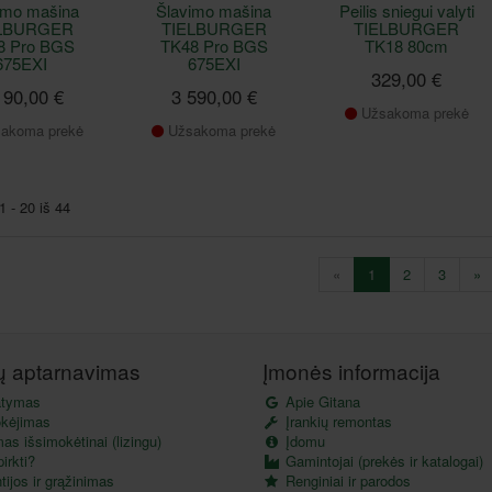
imo mašina
Šlavimo mašina
Peilis sniegui valyti
ELBURGER
TIELBURGER
TIELBURGER
8 Pro BGS
TK48 Pro BGS
TK18 80cm
675EXI
675EXI
329,00 €
190,00 €
3 590,00 €
Užsakoma prekė
akoma prekė
Užsakoma prekė
 - 20 iš 44
«
1
2
3
»
tų aptarnavimas
Įmonės informacija
atymas
Apie Gitana
kėjimas
Įrankių remontas
as išsimokėtinai (lizingu)
Įdomu
irkti?
Gamintojai (prekės ir katalogai)
ijos ir grąžinimas
Renginiai ir parodos