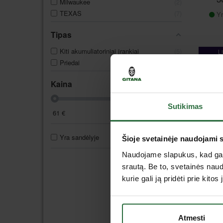
Milwaukee
2
TEXAS
7
Yr
Tipas
Kiti akumuliatoriniai įrankiai
5
L
pa
Priedai
8
Kaina
Sutikimas
61
€
4999
€
Snie
užda
Yra sandėlyje
12
Porw
Šioje svetainėje naudojami 
S
Naudojame slapukus, kad galė
1
srautą. Be to, svetainės nau
Yr
kurie gali ją pridėti prie kit
L
Atmesti