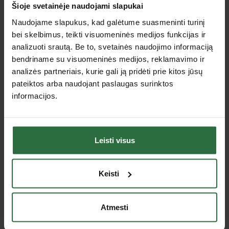
Šioje svetainėje naudojami slapukai
Naudojame slapukus, kad galėtume suasmeninti turinį
bei skelbimus, teikti visuomeninės medijos funkcijas ir
analizuoti srautą. Be to, svetainės naudojimo informaciją
bendriname su visuomeninės medijos, reklamavimo ir
analizės partneriais, kurie gali ją pridėti prie kitos jūsų
Ieškome elektros generatorių pardavimų
pateiktos arba naudojant paslaugas surinktos
vadybininko (-ės) Klaipėdoje
informacijos.
2026 Liepos 28
Skaityti daugiau
Leisti visus
Keisti
Atmesti