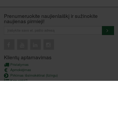
Prenumeruokite naujienlaiškį ir sužinokite
naujienas pirmieji!
Klientų aptarnavimas
Pristatymas
Apmokėjimas
Pirkimas išsimokėtinai (lizingu)
Kaip pirkti?
Garantijos ir grąžinimas
Duomenų apsauga
Verslo klientams
Privatumo politika
DUK
Lojalumo programa