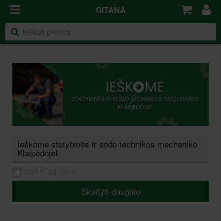
GITANA
Ieškome statybinės ir sodo technikos mechaniko
Klaipėdoje!
2026 Rugpjūčio 05
Skaityti daugiau