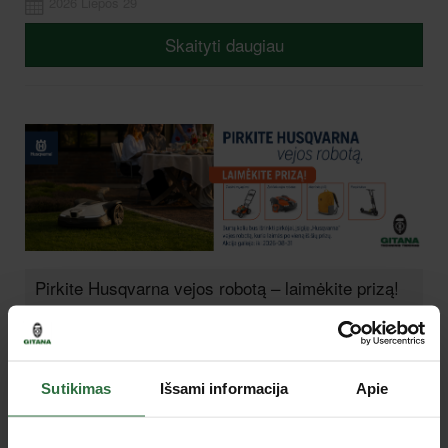
2026 Liepos 29
Skaityti daugiau
Pirkite Husqvarna vejos robotą – laimėkite prizą!
2026 Liepos 28
Skaityti daugiau
Sutikimas
Išsami informacija
Apie