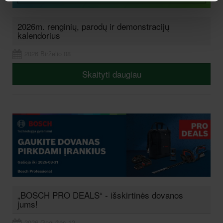
2026m. renginių, parodų ir demonstracijų
kalendorius
2026 Birželio 08
Skaityti daugiau
„BOSCH PRO DEALS“ - išskirtinės dovanos
jums!
2026 Gegužės 12