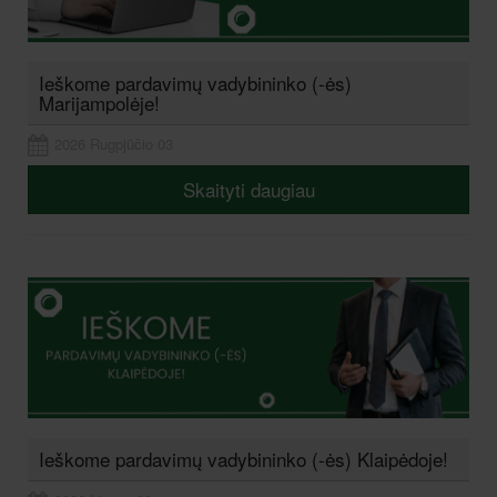
Ieškome pardavimų vadybininko (-ės)
Marijampolėje!
2026 Rugpjūčio 03
Skaityti daugiau
Ieškome pardavimų vadybininko (-ės) Klaipėdoje!