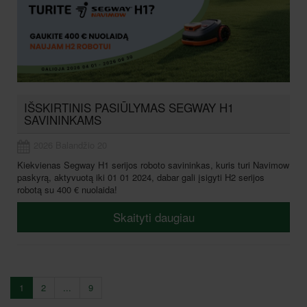
IŠSKIRTINIS PASIŪLYMAS SEGWAY H1
SAVININKAMS
2026 Balandžio 20
Kiekvienas Segway H1 serijos roboto savininkas, kuris turi Navimow
paskyrą, aktyvuotą iki 01 01 2024, dabar gali įsigyti H2 serijos
robotą su 400
€ nuolaida!
Skaityti daugiau
1
2
...
9