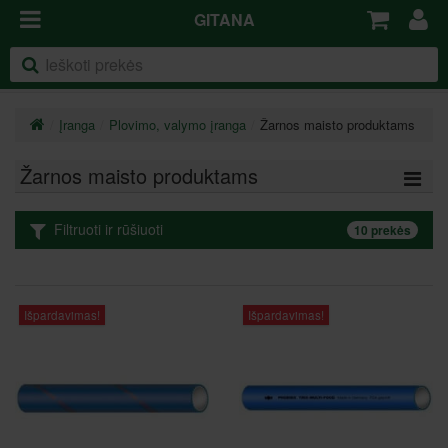
GITANA
Įranga
Plovimo, valymo įranga
Žarnos maisto produktams
Žarnos maisto produktams
Filtruoti ir rūšiuoti
10 prekės
Išpardavimas!
Išpardavimas!