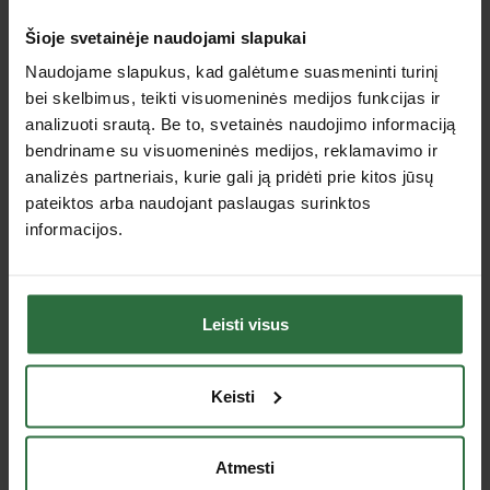
Šioje svetainėje naudojami slapukai
Lizingas be pabrangimo*
Išpardavimas!
Naudojame slapukus, kad galėtume suasmeninti turinį
bei skelbimus, teikti visuomeninės medijos funkcijas ir
analizuoti srautą. Be to, svetainės naudojimo informaciją
bendriname su visuomeninės medijos, reklamavimo ir
analizės partneriais, kurie gali ją pridėti prie kitos jūsų
pateiktos arba naudojant paslaugas surinktos
informacijos.
Žarna maisto pramonei
Universali vandens žarna
R+M FoodJet, 25m
CONTITECH Euro-Trix
1/2"
361,01 €
3,01 €
Leisti visus
Yra sandėlyje
Yra sandėlyje
Keisti
Išpardavimas!
Atmesti