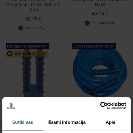
Blaudieck LGDS, Ø65mm
R+M
(1m)
45,15 €
92,76 €
Yra sandėlyje
Yra sandėlyje
Lizingas be pabrangimo*
Lizingas be pabrangimo*
Greitas atsiėmimas*
Žarna maisto pramonei
Žarna maisto pramonei
R+M BluFood, 30m
R+M BluFood, 25m
430,90 €
373,22 €
Sutikimas
Išsami informacija
Apie
Yra sandėlyje
Yra sandėlyje