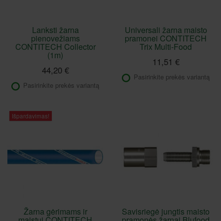
Lanksti žarna
Universali žarna maisto
pienovežiams
pramonei CONTITECH
CONTITECH Collector
Trix Multi-Food
(1m)
11,51 €
44,20 €
Pasirinkite prekės variantą
Pasirinkite prekės variantą
Išpardavimas!
Žarna gėrimams ir
Savisriegė jungtis maisto
maistui CONTITECH
pramonės žarnai Blufood