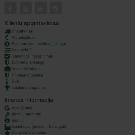
Klientų aptarnavimas
Pristatymas
Apmokėjimas
Pirkimas išsimokėtinai (lizingu)
Kaip pirkti?
Garantijos ir grąžinimas
Duomenų apsauga
Verslo klientams
Privatumo politika
DUK
Lojalumo programa
Įmonės informacija
Apie Gitana
Įrankių remontas
Įdomu
Gamintojai (prekės ir katalogai)
Renginiai ir parodos