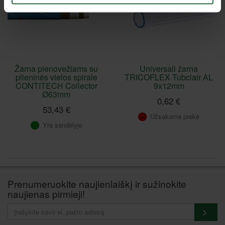
Žarna pienovežiams su
Universali žarna
plieninės vielos spirale
TRICOFLEX Tubclair AL
CONTITECH Collector
9x12mm
Ø63mm
0,62 €
53,43 €
Užsakoma prekė
Yra sandėlyje
Prenumeruokite naujienlaiškį ir sužinokite
naujienas pirmieji!