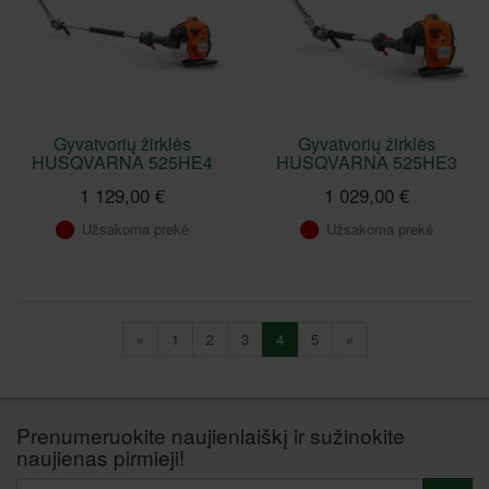
Gyvatvorių žirklės
Gyvatvorių žirklės
HUSQVARNA 525HE4
HUSQVARNA 525HE3
1 129,00 €
1 029,00 €
Užsakoma prekė
Užsakoma prekė
«
1
2
3
4
5
»
Prenumeruokite naujienlaiškį ir sužinokite
naujienas pirmieji!