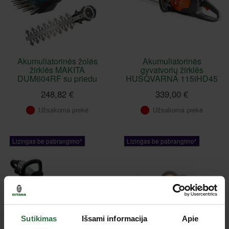
Akumuliatorinės žolės
Akumuliatorinės
žirklės MAKITA
gyvatvorių žirklės
DUM604RF su priedu
HUSQVARNA 115iHD45
248,82 €
339,00 €
Užsakoma prekė
Užsakoma prekė
Lizingas be pabrangimo*
Lizingas be pabrangimo*
Sutikimas
Išsami informacija
Apie