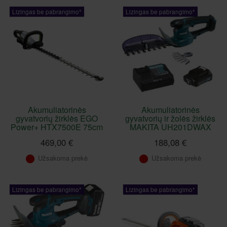
Lizingas be pabrangimo*
Lizingas be pabrangimo*
Akumuliatorinės
Akumuliatorinės
gyvatvorių žirklės EGO
gyvatvorių ir žolės žirklės
Power+ HTX7500E 75cm
MAKITA UH201DWAX
469,00 €
188,08 €
Užsakoma prekė
Užsakoma prekė
Lizingas be pabrangimo*
Lizingas be pabrangimo*