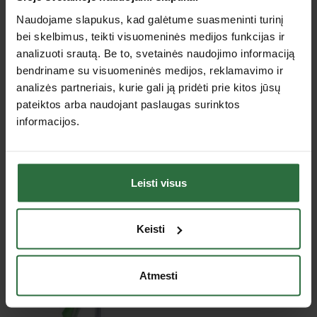
Specifikacija
Naudojame slapukus, kad galėtume suasmeninti turinį
bei skelbimus, teikti visuomeninės medijos funkcijas ir
Tipas
Spaustuvai metalui / Spaustuvai liniuotėms
analizuoti srautą. Be to, svetainės naudojimo informaciją
Užspaudimo plotis
160 mm
bendriname su visuomeninės medijos, reklamavimo ir
analizės partneriais, kurie gali ją pridėti prie kitos jūsų
pateiktos arba naudojant paslaugas surinktos
Jus dominančios panašios prekės
informacijos.
Nepavyko užkrauti prekių sąrašo.
Leisti visus
Peržiūrėtos prekės
Keisti
Atmesti