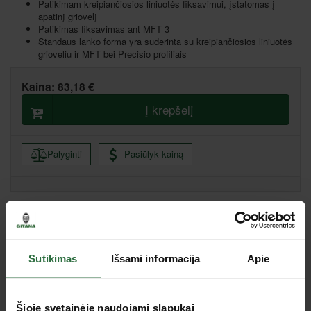
Patikimam kreipiančiosios liniuotės fiksavimui, įstatomas į
apatinį griovelį
Patikimas fiksavimas ant MFT 3
Standaus lanko forma yra suderinta su kreipiančiosios liniuotės
grioveliu ir MFT bei Precisio profiliais
Kaina:
83,18 €
Į krepšelį
Palyginti
Pasiūlyk kainą
Vilnius I, Pirklių g. 5, Vilnius
Kaunas, Pramonės pr. 63, Kaunas
Šiauliai, Metalistų g. 6c, Šiauliai
Marijampolė, Gamyklų g. 9, Marijampolė
Sutikimas
Išsami informacija
Apie
Utena, J. Basanavičiaus g. 133, Utena
Tauragė, Gedimino g. 46 A, Tauragė
Šioje svetainėje naudojami slapukai