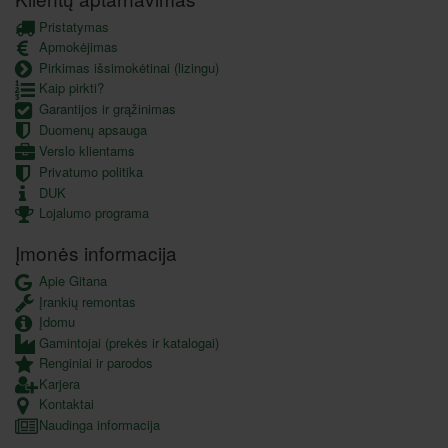
Pristatymas
Apmokėjimas
Pirkimas išsimokėtinai (lizingu)
Kaip pirkti?
Garantijos ir grąžinimas
Duomenų apsauga
Verslo klientams
Privatumo politika
DUK
Lojalumo programa
Įmonės informacija
Apie Gitana
Įrankių remontas
Įdomu
Gamintojai (prekės ir katalogai)
Renginiai ir parodos
Karjera
Kontaktai
Naudinga informacija