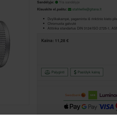
Sandėlyje:
Yra sandėlyje
Klauskite el.paštu:
stahlwille@gitana.lt
Dvylikakampė, pagaminta iš rinktinio kieto pli
Chromuota galvutė
Atitinka standartus DIN 3124/ISO 2725-1, 
Kaina:
11,28 €
Palyginti
Pasiūlyk kainą