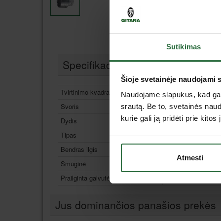
Sutikimas
Specifikacija
Šioje svetainėje naudojami 
Tvirtinimo kvadratas
3/8"
Naudojame slapukus, kad galė
Svoris
31 g
srautą. Be to, svetainės nau
kurie gali ją pridėti prie kit
Dydis
5/8"
Tipas
Dvylikakampė galv
Bendras ilgis
31 mm
Atmesti
Smūginė
Ne
Prailginta galvutė
Ne
Jus dominančios panašios prekės