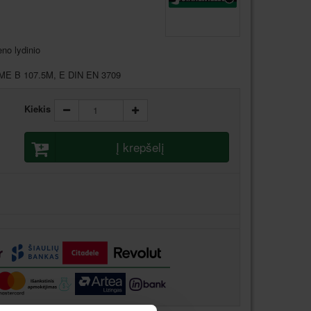
eno lydinio
ASME B 107.5M, E DIN EN 3709
Kiekis
Į krepšelį