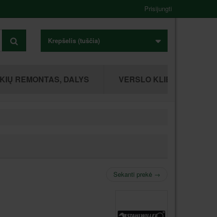
Prisijungti
Krepšelis
(tuščia)
KIŲ REMONTAS, DALYS
VERSLO KLIENTAMS
Sekanti prekė
→