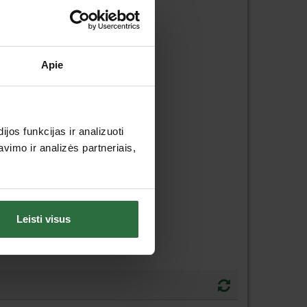
Apie
os funkcijas ir analizuoti
imo ir analizės partneriais,
Leisti visus