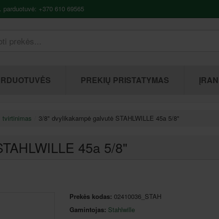
. parduotuvė: +370 610 69565
ARDUOTUVĖS
PREKIŲ PRISTATYMAS
ĮRAN
 tvirtinimas
3/8" dvylikakampė galvutė STAHLWILLE 45a 5/8"
 STAHLWILLE 45a 5/8"
Prekės kodas:
02410036_STAH
Gamintojas:
Stahlwille