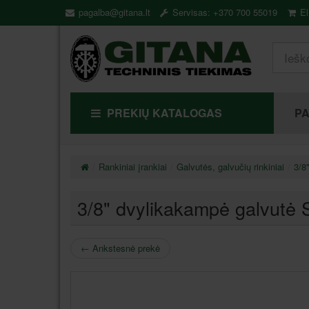
pagalba@gitana.lt
Servisas: +370 700 55019
El
PREKIŲ KATALOGAS
P
Rankiniai įrankiai
Galvutės, galvučių rinkiniai
3/8"
3/8" dvylikakampė galvutė
←
Ankstesnė prekė