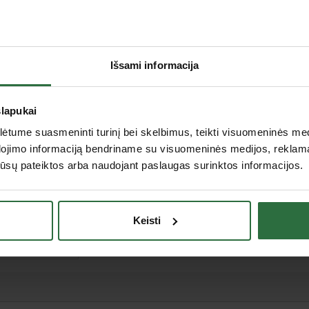
Vilnius I, Pirklių g. 5, Vilnius
Vilnius II, Mykolo Lietuvio g. 6, Vilnius
Klaipėda, Bičiulių g. 32, Budrikų k., Klaipėdos raj.
Panevėžys, J. Janonio 2B, Panevėžys
Išsami informacija
slapukai
tume suasmeninti turinį bei skelbimus, teikti visuomeninės medij
dojimo informaciją bendriname su visuomeninės medijos, reklamav
os jūsų pateiktos arba naudojant paslaugas surinktos informacijos.
utė
Keisti