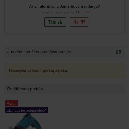
Ar ši informacija Jums buvo naudinga?
Straipsnio naudingumas:
111
/
514
Taip
Ne
Jus dominančios panašios prekės
Nepavyko užkrauti prekių sąrašo.
Peržiūrėtos prekės
Akcija
Lizingas be pabrangimo*