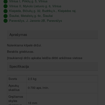
Vilnius I, Pirklių g. 5, Vilnius
Vilnius II, Mykolo Lietuvio g. 6, Vilnius
Klaipėda, Bičiulių g. 32, Budrikų k., Klaipėdos raj.
Šiauliai, Metalistų g. 6c, Šiauliai
Panevėžys, J. Janonio 2B, Panevėžys
Aprašymas
Nulenkiama kilpelė diržui.
Beraktis griebtuvas.
Įtraukiamoji diržo apkaba leidžia dirbti ankštose vietose
Specifikacija
Svoris
2,5 kg
Apsukų
0-700 aps./min.
skaičius
Gręžiamos
skylės
13 mm
skersmuo