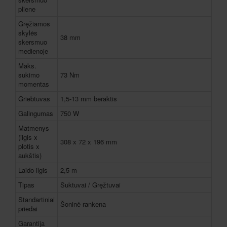
pliene
Gręžiamos
skylės
38 mm
skersmuo
medienoje
Maks.
sukimo
73 Nm
momentas
Griebtuvas
1,5-13 mm beraktis
Galingumas
750 W
Matmenys
(ilgis x
308 x 72 x 196 mm
plotis x
aukštis)
Laido ilgis
2,5 m
Tipas
Suktuvai / Gręžtuvai
Standartiniai
Šoninė rankena
priedai
Garantija