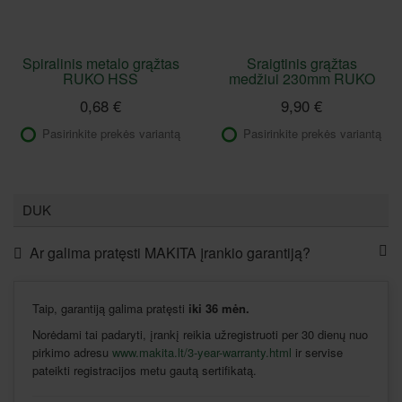
Spiralinis metalo grąžtas
Sraigtinis grąžtas
RUKO HSS
medžiui 230mm RUKO
0,68 €
9,90 €
Pasirinkite prekės variantą
Pasirinkite prekės variantą
DUK
Ar galima pratęsti MAKITA įrankio garantiją?
Taip, garantiją galima pratęsti
iki 36 mėn.
Norėdami tai padaryti, įrankį reikia užregistruoti per 30 dienų nuo
pirkimo adresu
www.makita.lt/3-year-warranty.html
ir servise
pateikti registracijos metu gautą sertifikatą.