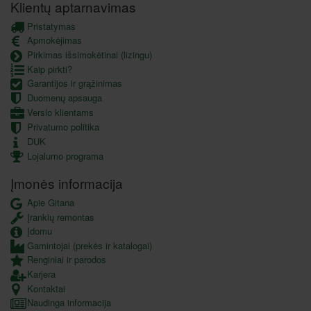
Klientų aptarnavimas
Pristatymas
Apmokėjimas
Pirkimas išsimokėtinai (lizingu)
Kaip pirkti?
Garantijos ir grąžinimas
Duomenų apsauga
Verslo klientams
Privatumo politika
DUK
Lojalumo programa
Įmonės informacija
Apie Gitana
Įrankių remontas
Įdomu
Gamintojai (prekės ir katalogai)
Renginiai ir parodos
Karjera
Kontaktai
Naudinga informacija