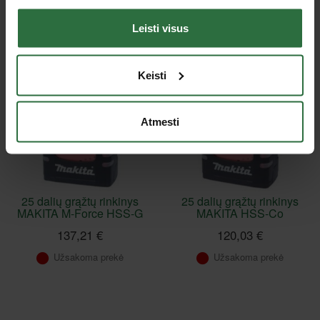
Pasirinkite prekės variantą
Yra sandėlyje
Leisti visus
Lizingas be pabrangimo*
Lizingas be pabrangimo*
Keisti
Atmesti
25 dalių grąžtų rinkinys
25 dalių grąžtų rinkinys
MAKITA M-Force HSS-G
MAKITA HSS-Co
137,21 €
120,03 €
Užsakoma prekė
Užsakoma prekė