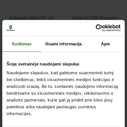
Adapteris MAKITA 1/2"
Batai ELTEN Reaction
20UNF-M14
XXT Low S3 SRC, juodi
12,89 €
129,90 €
Yra sandėlyje
Pasirinkite prekės variantą
Sutikimas
Išsami informacija
Apie
Išpardavimas!
Šioje svetainėje naudojami slapukai
Naudojame slapukus, kad galėtume suasmeninti turinį
bei skelbimus, teikti visuomeninės medijos funkcijas ir
analizuoti srautą. Be to, svetainės naudojimo informaciją
bendriname su visuomeninės medijos, reklamavimo ir
analizės partneriais, kurie gali ją pridėti prie kitos jūsų
pateiktos arba naudojant paslaugas surinktos
Batai ELTEN Renzo Mid
Angliukai CB419
informacijos.
ESD S3, juodi
MAKITA 195015-1
69,90 €
2,82 €