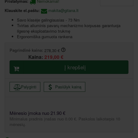
Pristatymas:
Nemokamai!
Klauskite el.paštu:
makita@gitana.lt
Savo klasėje galingiausias - 73 Nm
Tvirtas aliuminis pavarų mechanizmo korpusas garantuoja
ilgesnę eksploatavimo trukmę
Ergonomiška gumuota rankena
Pagrindinė kaina:
278,30 €
Kaina:
219,00 €
Į krepšelį
Palyginti
Pasiūlyk kainą
Mėnesio įmoka nuo 21.90 €
Minimalus pradinis įnašas nuo 0.00 €. Paskolos laikotarpis 10
mėnesių.