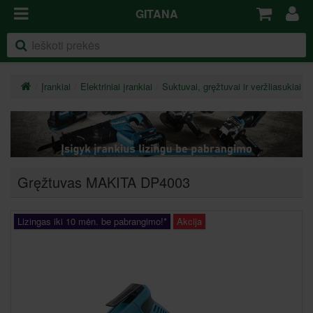
GITANA
Įrankiai
Elektriniai įrankiai
Suktuvai, gręžtuvai ir veržliasukiai
Gręžtuvas MAKITA DP4003
Lizingas iki 10 mėn. be pabrangimo!*
Akcija