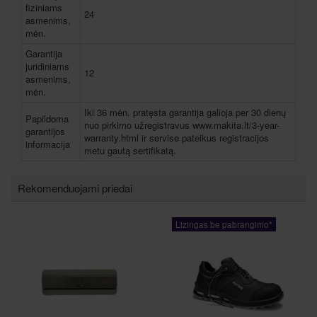
fiziniams
24
asmenims,
mėn.
Garantija
juridiniams
12
asmenims,
mėn.
Iki 36 mėn. pratęsta garantija galioja per 30 dienų
Papildoma
nuo pirkimo užregistravus www.makita.lt/3-year-
garantijos
warranty.html ir servise pateikus registracijos
informacija
metu gautą sertifikatą.
Rekomenduojami priedai
Lizingas be pabrangimo*