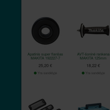
Apatinis super flanšas
AVT-šoninė rankena
MAKITA 192227-7
MAKITA 125mm
25,20 €
18,22 €
Yra sandėlyje
Yra sandėlyje