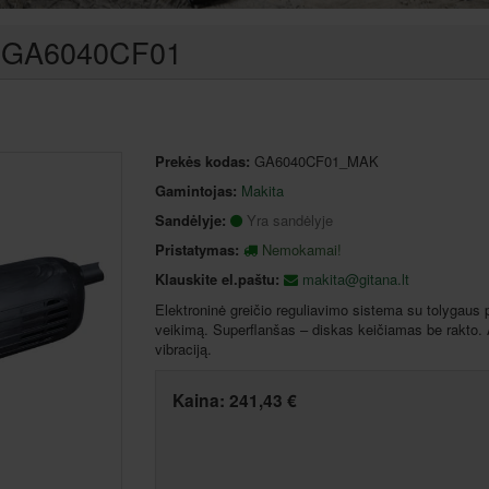
TA GA6040CF01
Prekės kodas:
GA6040CF01_MAK
Gamintojas:
Makita
Sandėlyje:
Yra sandėlyje
Pristatymas:
Nemokamai!
Klauskite el.paštu:
makita@gitana.lt
Elektroninė greičio reguliavimo sistema su tolygaus p
veikimą. Superflanšas – diskas keičiamas be rakto.
vibraciją.
Kaina:
241,43 €