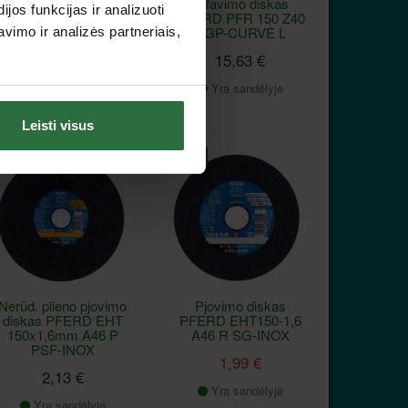
Disko apsauga
Šlifavimo diskas
os funkcijas ir analizuoti
MAKITA 150mm
PFERD PFR 150 Z40
9016B, 9566C/CV
SGP-CURVE L
imo ir analizės partneriais,
10,74 €
15,63 €
Užsakoma prekė
Yra sandėlyje
Leisti visus
Akcija
Nerūd. plieno pjovimo
Pjovimo diskas
diskas PFERD EHT
PFERD EHT150-1,6
150x1,6mm A46 P
A46 R SG-INOX
PSF-INOX
1,99 €
2,13 €
Yra sandėlyje
Yra sandėlyje