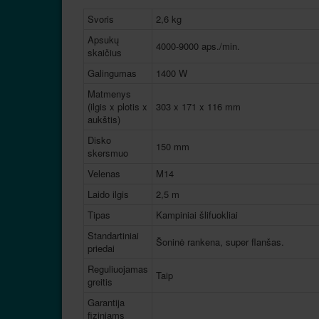
Svoris
2,6 kg
Apsukų
4000-9000 aps./min.
skaičius
Galingumas
1400 W
Matmenys
(ilgis x plotis x
303 x 171 x 116 mm
aukštis)
Disko
150 mm
skersmuo
Velenas
M14
Laido ilgis
2,5 m
Tipas
Kampiniai šlifuokliai
Standartiniai
Šoninė rankena, super flanšas.
priedai
Reguliuojamas
Taip
greitis
Garantija
fiziniams