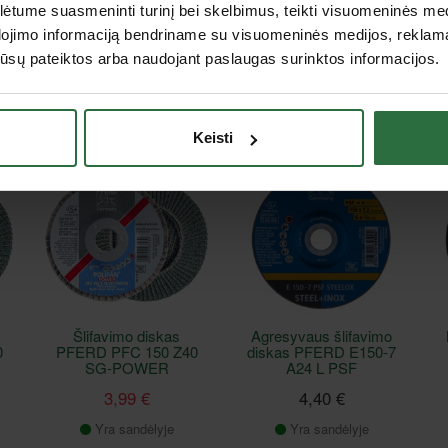
EN
Batai ELTEN Renzo
Apatinis disko flanšas
tume suasmeninti turinį bei skelbimus, teikti visuomeninės medij
Low ESD S3, juodi
MAKITA
dojimo informaciją bendriname su visuomeninės medijos, reklamav
65,90 €
10,93 €
os jūsų pateiktos arba naudojant paslaugas surinktos informacijos.
Pasirinkite prekės
Užsakoma prekė
variantą
Keisti
Akcija
Šlifavimo diskas
Agresyvaus šlifavimo
0
PFERD PFC 150 Z40
diskas PFERD E150-7
SG-POWER
A24 L PSF
3,99 €
4,40 €
Yra sandėlyje
Yra sandėlyje