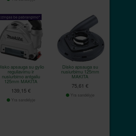
Lizingas be pabrangimo*
isko apsauga su gylio
Disko apsauga su
reguliavimu ir
nusiurbimu 125mm
nusiurbimo antgaliu
MAKITA
125mm MAKITA
75,61 €
139,15 €
Yra sandėlyje
Yra sandėlyje