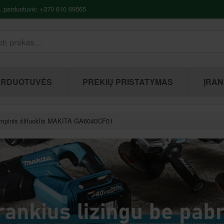
. parduotuvė: +370 610 69565
ARDUOTUVĖS
PREKIŲ PRISTATYMAS
ĮRAN
mpinis šlifuoklis MAKITA GA6040CF01