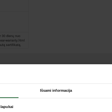
er 30 dienų nuo
ear-warranty.html
utą sertifikatą.
Išpardavimas!
Išsami informacija
slapukai