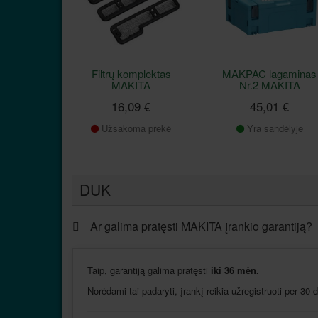
Filtrų komplektas
MAKPAC lagaminas
MAKITA
Nr.2 MAKITA
16,09 €
45,01 €
Užsakoma prekė
Yra sandėlyje
DUK
Ar galima pratęsti MAKITA įrankio garantiją?
Taip, garantiją galima pratęsti
iki 36 mėn.
Norėdami tai padaryti, įrankį reikia užregistruoti per 30