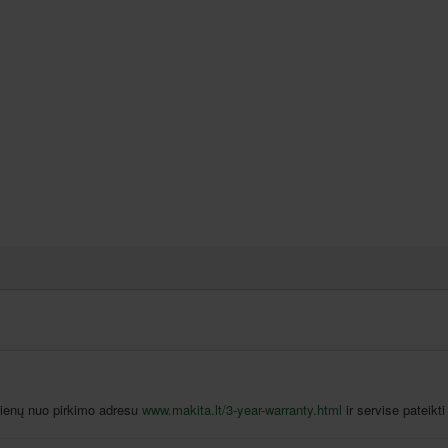
 dienų nuo pirkimo adresu
www.makita.lt/3-year-warranty.html
ir servise pateikti