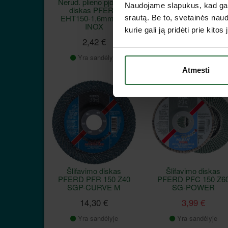
Nerūd. plieno pjovimo
Suvirintojų batai ELT
Naudojame slapukus, kad galė
diskas PFERD
Carl S3 HI
EHT150-1,6mm SG
srautą. Be to, svetainės nau
108,90 €
INOX
kurie gali ją pridėti prie kit
2,42 €
Pasirinkite prekės
variantą
Yra sandėlyje
Atmesti
Akcija
Šlifavimo diskas
Šlifavimo diskas
PFERD PFR 150 Z40
PFERD PFC 150 Z6
SGP-CURVE M
SG-POWER
14,30 €
3,99 €
Yra sandėlyje
Yra sandėlyje