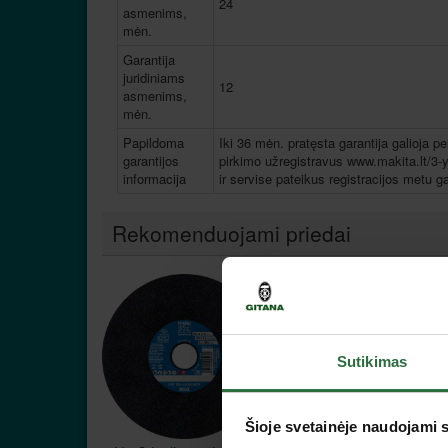
24
asmenims,
mėn.
Garantija
juridiniams
12
asmenims,
mėn.
Papildoma
Iki 36 mėn. pratęsta garantija galioja p
garantijos
pirkimo užregistravus www.makita.lt/3-y
informacija
ir servise pateikus registracijos metu ga
Rekomenduojami priedai
Lizingas be pabrangimo*
Sutikimas
Šioje svetainėje naudojami 