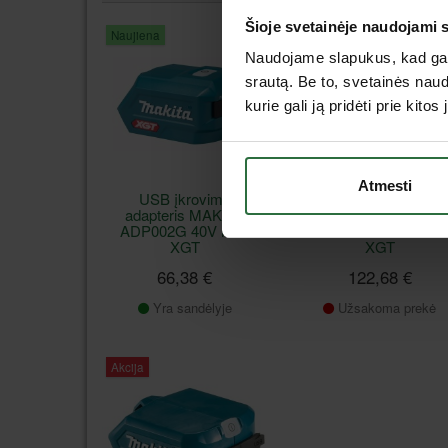
Šioje svetainėje naudojami 
Naujiena
Lizingas be pabrangimo*
Naudojame slapukus, kad galė
srautą. Be to, svetainės nau
kurie gali ją pridėti prie kit
Atmesti
USB įkrovimo
Dvigubas lėtas
adapteris MAKITA
įkroviklis MAKITA
ADP002G 40V Max
DC40WA 40V MAX
XGT
XGT
66,38 €
122,68 €
Yra sandėlyje
Užsakoma prekė
Akcija