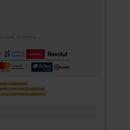
aikotarpis 10 mėnesių.
mimas ar pristatymas
greitas atsiėmimas ar pristatymas
greitas atsiėmimas ar pristatymas