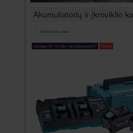
Akumuliatorių ir įkrovikl
←
Ankstesnė prekė
Lizingas iki 10 mėn. be pabrangimo!*
Akcija