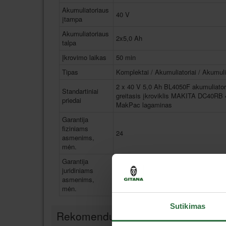
Akumuliatoriaus
40 V
įtampa
Akumuliatoriaus
2x5,0 Ah
talpa
Įkrovimo laikas
50 min
Tipas
Komplektai / Akumuliatoriai / Akumulia
2 x 40 V 5,0 Ah BL4050F akumuliator
Standartiniai
greitasis įkroviklis MAKITA DC40RB
priedai
MakPac lagaminas
Garantija
fiziniams
24
asmenims,
mėn.
Garantija
juridiniams
12
asmenims,
mėn.
Sutikimas
Rekomenduojami priedai