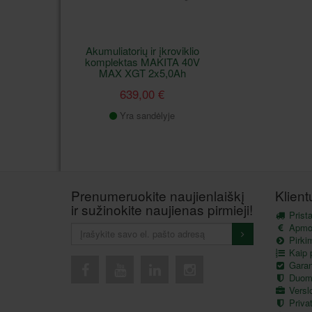
Akumuliatorių ir įkroviklio
komplektas MAKITA 40V
MAX XGT 2x5,0Ah
639,00 €
Yra sandėlyje
Prenumeruokite naujienlaiškį
Klien
ir sužinokite naujienas pirmieji!
Prist
Apmo
Pirkim
Kaip p
Garant
Duom
Versl
Privat