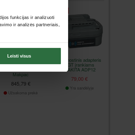
Lizingas be pabrangimo*
Akcija
os funkcijas ir analizuoti
imo ir analizės partneriais,
Leisti visus
-ių vietų akumuliatorių
Diagnostinis adapteris
įkroviklis MAKITA 40V
XGT įrankiams
MAX XGT BCC01
MAKITA ADP12
Makpac
79,00 €
845,79 €
Yra sandėlyje
Užsakoma prekė