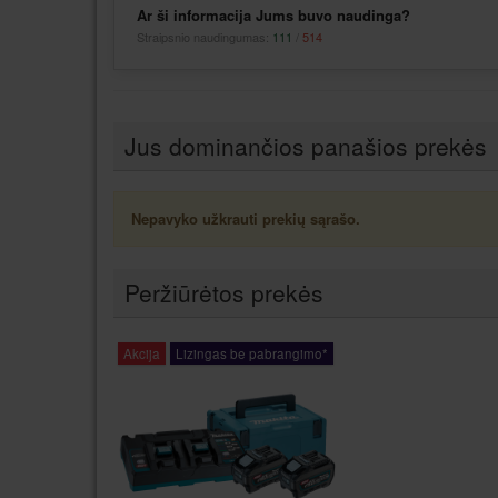
Ar ši informacija Jums buvo naudinga?
Straipsnio naudingumas:
111
/
514
Jus dominančios panašios prekės
Nepavyko užkrauti prekių sąrašo.
Peržiūrėtos prekės
Akcija
Lizingas be pabrangimo*