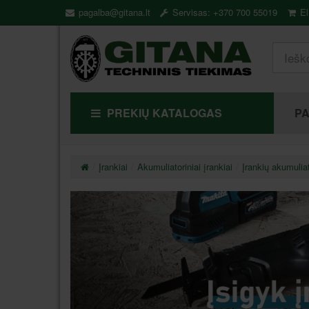
pagalba@gitana.lt
Servisas: +370 700 55019
El
PREKIŲ KATALOGAS
P
Įrankiai
Akumuliatoriniai įrankiai
Įrankių akumuliato