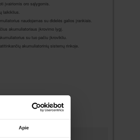
bti įvairiomis oro sąlygomis.
 laikiklius.
umuliatorius naudojamas su didelės galios įrankiais.
nčius akumuliatoriaus įkrovimo lygį.
kumuliatorius su tuo pačiu įkrovikliu.
atitinkančių akumuliatorinių sistemų rinkoje.
Apie