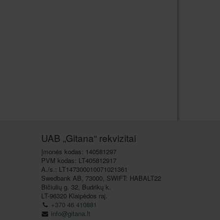
UAB „Gitana“ rekvizitai
Įmonės kodas: 140581297
PVM kodas: LT405812917
A./s.: LT147300010071021361
Swedbank AB, 73000, SWIFT: HABALT22
Bičiulių g. 32, Budrikų k.
LT-96320 Klaipėdos raj.
+370 46 410881
info@gitana.lt