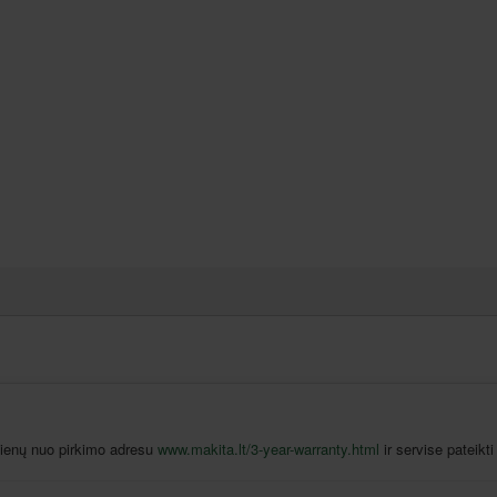
 dienų nuo pirkimo adresu
www.makita.lt/3-year-warranty.html
ir servise pateikti