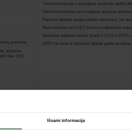
Tvirta konstrukcija ir apsauginis sluoksnis leidžia dir
Vidinė konstrukcija turi smūgiams atsparius elementų
Patvarūs bėgeliai saugiai prilaiko elementus, kai ak
Akumuliatoriai turi 4 LED įkrovimo indikatorius roda
Specialus adapteris leidžia įkrauti ir LXT® ir XGT® a
torių įkrovikliai
XGT® tai viena iš labiausiai didelės galios poreikius 
iai, dvigubas
 40V Max XGT,
Išsami informacija