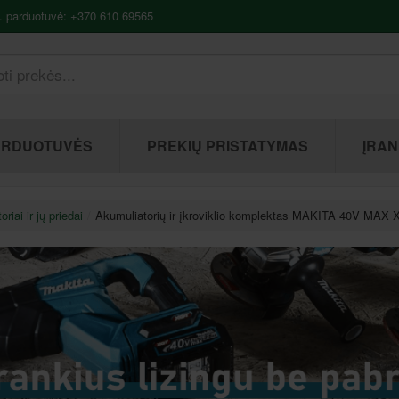
. parduotuvė: +370 610 69565
ARDUOTUVĖS
PREKIŲ PRISTATYMAS
ĮRAN
riai ir jų priedai
Akumuliatorių ir įkroviklio komplektas MAKITA 40V MAX