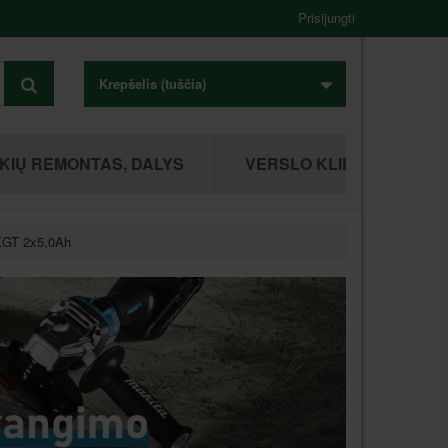
Prisijungti
Krepšelis
(tuščia)
KIŲ REMONTAS, DALYS
VERSLO KLIENTAMS
 XGT 2x5,0Ah