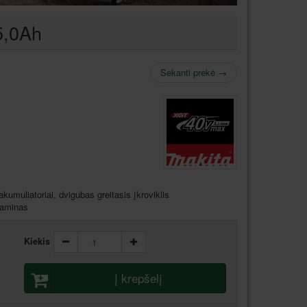
5,0Ah
Sekanti prekė
→
kumuliatoriai, dvigubas greitasis įkroviklis
aminas
Kiekis
Į krepšelį