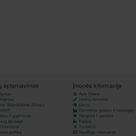
tų aptarnavimas
Įmonės informacija
atymas
Apie Gitana
kėjimas
Įrankių remontas
as išsimokėtinai (lizingu)
Įdomu
irkti?
Gamintojai (prekės ir katalogai)
ijos ir grąžinimas
Renginiai ir parodos
enų apsauga
Karjera
o klientams
Kontaktai
umo politika
Naudinga informacija