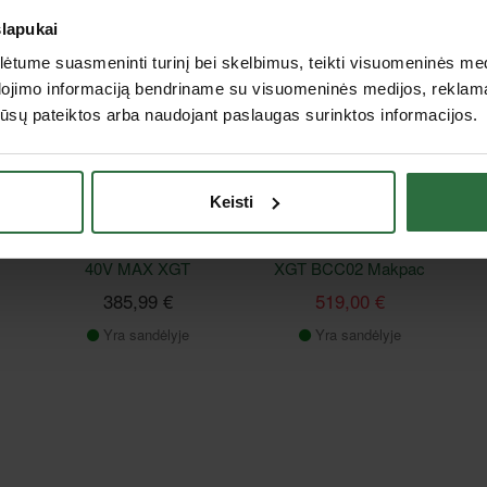
slapukai
Lizingas be pabrangimo*
Akcija
tume suasmeninti turinį bei skelbimus, teikti visuomeninės medij
Lizingas be pabrangimo*
dojimo informaciją bendriname su visuomeninės medijos, reklamav
os jūsų pateiktos arba naudojant paslaugas surinktos informacijos.
Keisti
Akumuliatorinis
12-os vietų
8
kampinis šlifuoklis
akumuliatorių įkroviklis
MAKITA GA055GZ
MAKITA 40V MAX
40V MAX XGT
XGT BCC02 Makpac
385,99 €
519,00 €
Yra sandėlyje
Yra sandėlyje