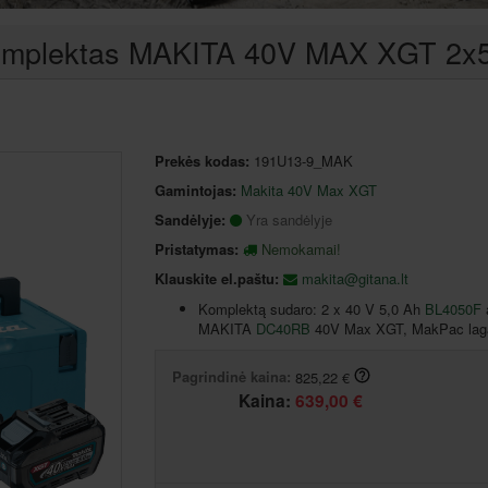
io komplektas MAKITA 40V MAX XGT 2x
Prekės kodas:
191U13-9_MAK
Gamintojas:
Makita 40V Max XGT
Sandėlyje:
Yra sandėlyje
Pristatymas:
Nemokamai!
Klauskite el.paštu:
makita@gitana.lt
Komplektą sudaro: 2 x 40 V 5,0 Ah
BL4050F
a
MAKITA
DC40RB
40V Max XGT, MakPac lag
Pagrindinė kaina:
825,22 €
Kaina:
639,00 €