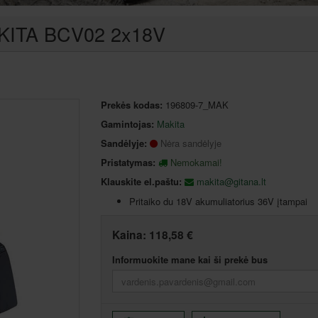
MAKITA BCV02 2x18V
Prekės kodas:
196809-7_MAK
Gamintojas:
Makita
Sandėlyje:
Nėra sandėlyje
Pristatymas:
Nemokamai!
Klauskite el.paštu:
makita@gitana.lt
Pritaiko du 18V akumuliatorius 36V įtampai
Kaina:
118,58 €
Informuokite mane kai ši prekė bus