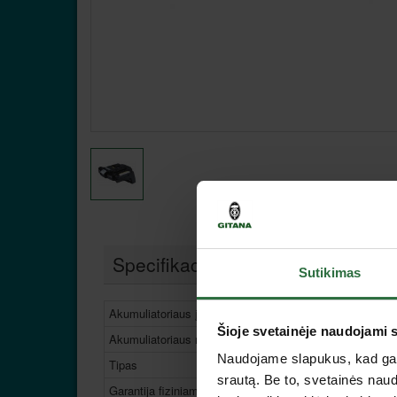
Specifikacija
Sutikimas
Akumuliatoriaus įtampa
Šioje svetainėje naudojami 
Akumuliatoriaus medžiaga
Naudojame slapukus, kad galė
Tipas
srautą. Be to, svetainės nau
Garantija fiziniams asmenims, mėn.