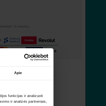
aikotarpis 10 mėnesių.
Apie
os funkcijas ir analizuoti
imo ir analizės partneriais,