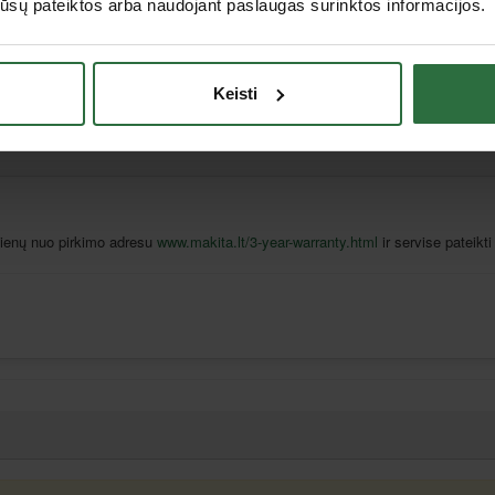
os jūsų pateiktos arba naudojant paslaugas surinktos informacijos.
12
Keisti
 dienų nuo pirkimo adresu
www.makita.lt/3-year-warranty.html
ir servise pateikti