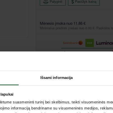
Palyginti
Pasiūlyk kainą
Mėnesio įmoka nuo 11.86 €
Minimalus pradinis įnašas nuo 0.00 €. Paskolos l
Išsami informacija
18 V / 36 V
slapukai
Li-ion
tume suasmeninti turinį bei skelbimus, teikti visuomeninės medij
Adapteriai
dojimo informaciją bendriname su visuomeninės medijos, reklamav
24