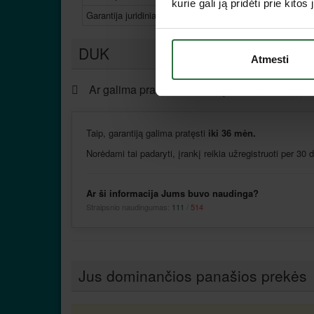
kurie gali ją pridėti prie kit
Garantija juridiniams asmenims, mėn.
DUK
Atmesti
Ar galima pratęsti MAKITA įrankio garantiją?
Taip, garantiją galima pratęsti
iki 36 mėn.
Norėdami tai padaryti, įrankį reikia užregistruoti per 30
Ar ši informacija Jums buvo naudinga?
Straipsnio naudingumas:
111
/
514
Jus dominančios panašios prekės