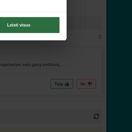
Leisti visus
 registracijos metu gautą sertifikatą.
Taip
Ne