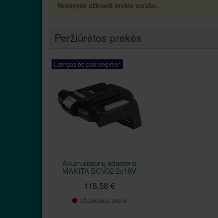
Nepavyko užkrauti prekių sąrašo.
Peržiūrėtos prekės
Lizingas be pabrangimo*
Akumuliatorių adapteris
MAKITA BCV02 2x18V
118,58 €
Užsakoma prekė