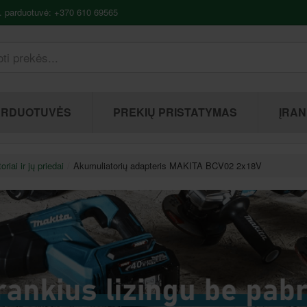
. parduotuvė: +370 610 69565
ARDUOTUVĖS
PREKIŲ PRISTATYMAS
ĮRAN
riai ir jų priedai
Akumuliatorių adapteris MAKITA BCV02 2x18V