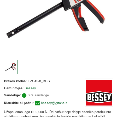
Prekės kodas:
EZS45-8_BES
Gamintojas:
Bessey
Sandėlyje:
Yra sandėlyje
Klauskite el.paštu:
bessey@gitana.lt
Užspaudimo jėga iki 2,000 N. Dėl viršutinėje dalyje esančio patobulinto
atleidimo mechanizmo, be pagalbinių įrankių pakeičiamas į skėtiklį.