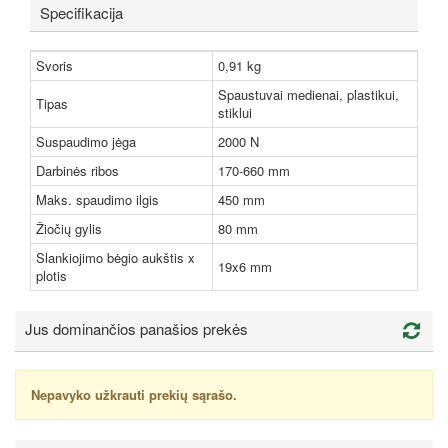
Specifikacija
Svoris
0,91 kg
Spaustuvai medienai, plastikui,
Tipas
stiklui
Suspaudimo jėga
2000 N
Darbinės ribos
170-660 mm
Maks. spaudimo ilgis
450 mm
Žiočių gylis
80 mm
Slankiojimo bėgio aukštis x
19x6 mm
plotis
Jus dominančios panašios prekės
Nepavyko užkrauti prekių sąrašo.