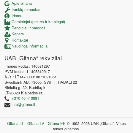
Apie Gitana
Įrankių remontas
Įdomu
Gamintojai (prekės ir katalogai)
Renginiai ir parodos
Karjera
Kontaktai
Naudinga informacija
UAB „Gitana“ rekvizitai
Įmonės kodas: 140581297
PVM kodas: LT405812917
A./s.: LT147300010071021361
Swedbank AB, 73000, SWIFT: HABALT22
Bičiulių g. 32, Budrikų k.
LT-96320 Klaipėdos raj.
+370 46 410881
info@gitana.lt
Gitana LT
-
Gitana LV
-
Gitana EE
© 1992–2026 UAB „Gitana“. Visos
teisės ginamos.