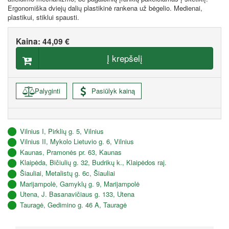
Ergonomiška dviejų dalių plastikinė rankena už bėgelio. Medienai,
plastikui, stiklui spausti.
Kaina:
44,09 €
Į krepšelį
Palyginti
Pasiūlyk kainą
Vilnius I, Pirklių g. 5, Vilnius
Vilnius II, Mykolo Lietuvio g. 6, Vilnius
Kaunas, Pramonės pr. 63, Kaunas
Klaipėda, Bičiulių g. 32, Budrikų k., Klaipėdos raj.
Šiauliai, Metalistų g. 6c, Šiauliai
Marijampolė, Gamyklų g. 9, Marijampolė
Utena, J. Basanavičiaus g. 133, Utena
Tauragė, Gedimino g. 46 A, Tauragė