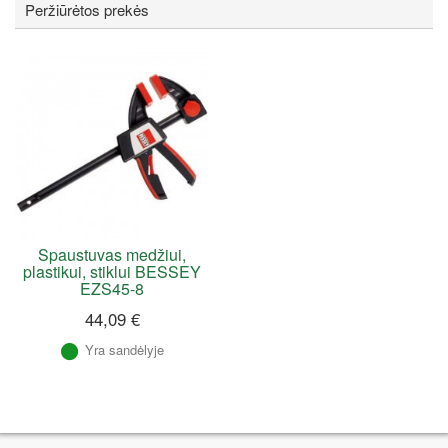
Peržiūrėtos prekės
Spaustuvas medžiui,
plastikui, stiklui BESSEY
EZS45-8
44,09 €
Yra sandėlyje