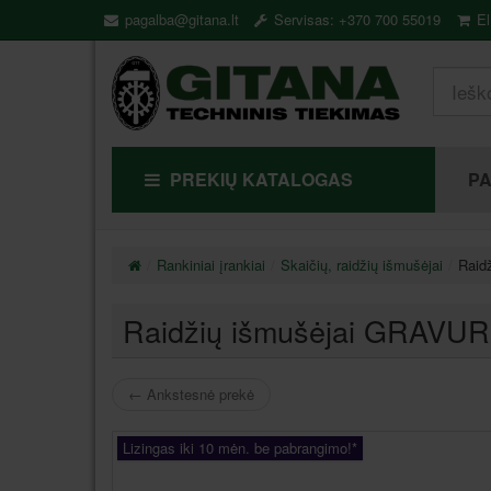
pagalba@gitana.lt
Servisas: +370 700 55019
El
PREKIŲ KATALOGAS
P
Rankiniai įrankiai
Skaičių, raidžių išmušėjai
Raid
Raidžių išmušėjai GRAVUR
←
Ankstesnė prekė
Lizingas iki 10 mėn. be pabrangimo!*