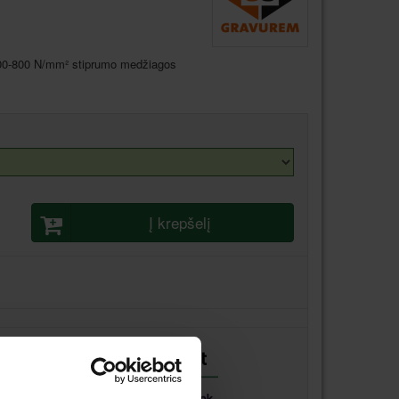
t 600-800 N/mm² stiprumo medžiagos
Į krepšelį