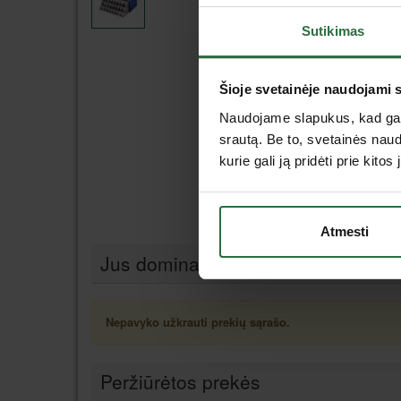
Sutikimas
Šioje svetainėje naudojami 
Naudojame slapukus, kad galė
srautą. Be to, svetainės nau
kurie gali ją pridėti prie kit
Atmesti
Jus dominančios panašios prekės
Nepavyko užkrauti prekių sąrašo.
Peržiūrėtos prekės