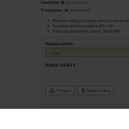
Sandėlyje:
Yra sandėlyje
Pristatymas:
Nemokamai!
Plieniniai raidžių išmušėjai skirti žymėti an
Simboliai atitinka standartą DIN 1451
Kietumas graviravimo zonoje: 58-60 HRC
Raidžių aukštis
Kaina:
84,64 €
Palyginti
Pasiūlyk kainą