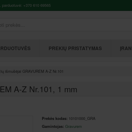
. parduotuvė: +370 610 69565
ARDUOTUVĖS
PREKIŲ PRISTATYMAS
ĮRAN
žių išmušėjai GRAVUREM A-Z Nr.101
EM A-Z Nr.101
, 1 mm
Prekės kodas:
10101000_GRA
Gamintojas:
Gravurem