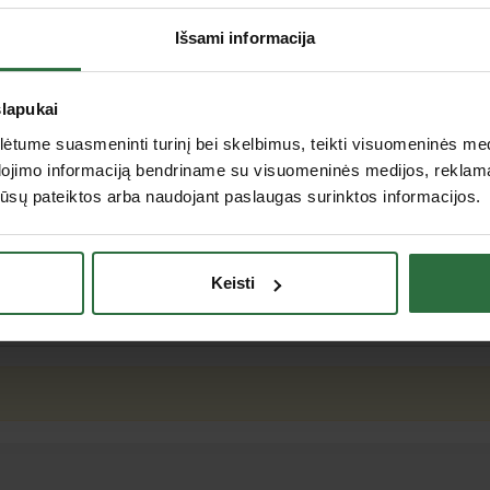
Išsami informacija
Šiauliai, Metalistų g. 6c, Šiauliai
Alytus, Alovės g. 5b, Alytus
Tauragė, Gedimino g. 46 A, Tauragė
slapukai
tume suasmeninti turinį bei skelbimus, teikti visuomeninės medij
Aprašymas
dojimo informaciją bendriname su visuomeninės medijos, reklamav
os jūsų pateiktos arba naudojant paslaugas surinktos informacijos.
Rinkinyje 27 simboliai: A-Z ir &.
Supakuoti plastikinėje dėžutėje.
Platesnę informaciją rasite
čia
Keisti