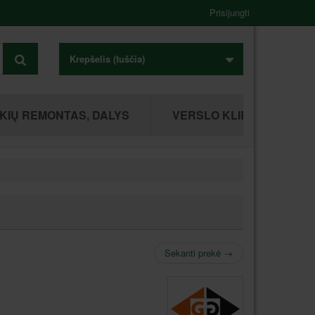
Prisijungti
Krepšelis
(tuščia)
KIŲ REMONTAS, DALYS
VERSLO KLIENTAMS
Sekanti prekė
→