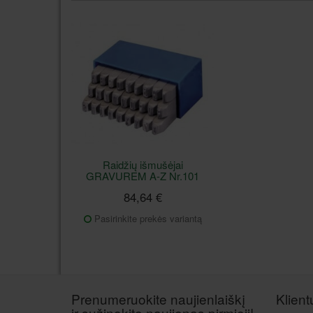
Raidžių išmušėjai
GRAVUREM A-Z Nr.101
84,64 €
Pasirinkite prekės variantą
Prenumeruokite naujienlaiškį
Klien
ir sužinokite naujienas pirmieji!