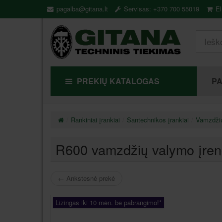
pagalba@gitana.lt
Servisas: +370 700 55019
El
PREKIŲ KATALOGAS
P
Rankiniai įrankiai
Santechnikos įrankiai
Vamzdžių
R600 vamzdžių valymo į
←
Ankstesnė prekė
Lizingas iki 10 mėn. be pabrangimo!*