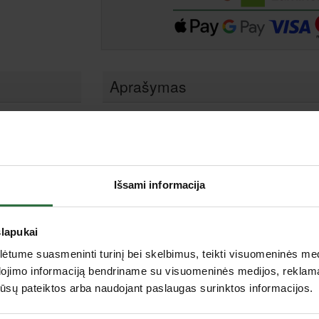
Aprašymas
Tvirtas aliuminio rėmas. Smūgiams atsparus plastika
n.
mechanizmas. Patogi svirtis – rankena. Apsauginė ža
W
lgio.
Išsami informacija
- 150 mm.
n.
slapukai
tume suasmeninti turinį bei skelbimus, teikti visuomeninės medij
dojimo informaciją bendriname su visuomeninės medijos, reklamav
os jūsų pateiktos arba naudojant paslaugas surinktos informacijos.