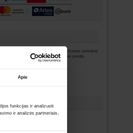
s. Galingas variklis. El. reversas. Patentuotas sankabos
rna spyruoklei. Įvairūs aukštos kokybės priedai.
Apie
os funkcijas ir analizuoti
imo ir analizės partneriais,