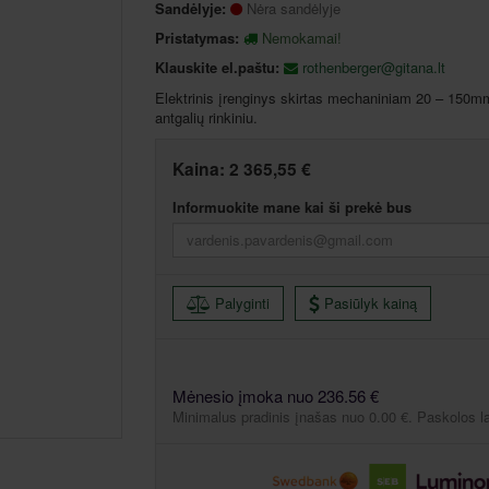
Sandėlyje:
Nėra sandėlyje
Pristatymas:
Nemokamai!
Klauskite el.paštu:
rothenberger@gitana.lt
Elektrinis įrenginys skirtas mechaniniam 20 – 150m
antgalių rinkiniu.
Kaina:
2 365,55 €
Informuokite mane kai ši prekė bus
Palyginti
Pasiūlyk kainą
Mėnesio įmoka nuo 236.56 €
Minimalus pradinis įnašas nuo 0.00 €. Paskolos l