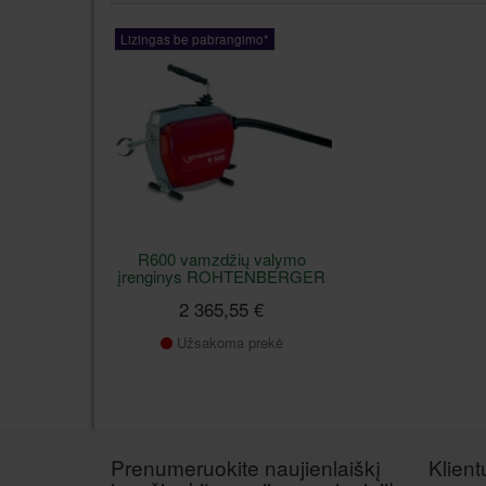
Lizingas be pabrangimo*
R600 vamzdžių valymo
įrenginys ROHTENBERGER
2 365,55 €
Užsakoma prekė
Prenumeruokite naujienlaiškį
Klien