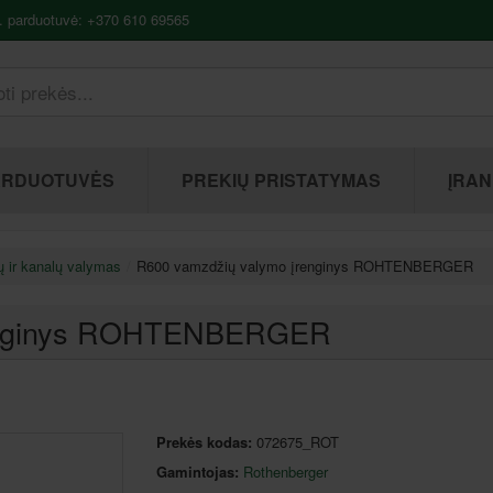
. parduotuvė: +370 610 69565
ARDUOTUVĖS
PREKIŲ PRISTATYMAS
ĮRAN
 ir kanalų valymas
R600 vamzdžių valymo įrenginys ROHTENBERGER
renginys ROHTENBERGER
Prekės kodas:
072675_ROT
Gamintojas:
Rothenberger