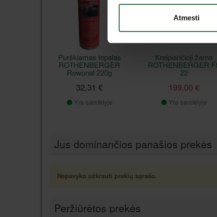
Atmesti
Purškiamas tepalas
Kreipiančioji žarna
ROTHENBERGER
ROTHENBERGER F
Rowonal 220g
22
32,31 €
199,00 €
Yra sandėlyje
Yra sandėlyje
Jus dominančios panašios prekės
Nepavyko užkrauti prekių sąrašo.
Peržiūrėtos prekės