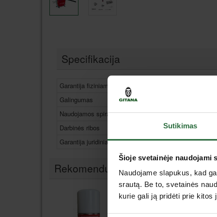
Specifikacija
Garantija fiziniams asmenims
24 mė
Galingumas
690 
Naudojamos spiralės
60 m i
Sutikimas
Darbinės ribos
Ø 20 
Garantija juridiniams asmenims
12 mė
Šioje svetainėje naudojami 
Rekomenduojami priedai
Naudojame slapukus, kad galė
srautą. Be to, svetainės nau
Akcija
kurie gali ją pridėti prie kit
Lizingas be pabrangimo*