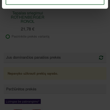
Tepalas sriegimui
ROTHENBERGER
RONOL
21,78 €
Pasirinkite prekės variantą
Jus dominančios panašios prekės
Nepavyko užkrauti prekių sąrašo.
Peržiūrėtos prekės
Lizingas be pabrangimo*