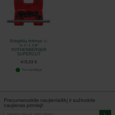
Sriegiklių rinkinys ½-
¾-1–1.1/4“
ROTHENBERGER
SUPERCUT
415,03 €
Yra sandėlyje
Prenumeruokite naujienlaiškį ir sužinokite
naujienas pirmieji!