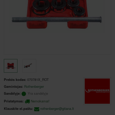
Prekės kodas:
070781X_ROT
Gamintojas:
Rothenberger
Sandėlyje:
Yra sandėlyje
Pristatymas:
Nemokamai!
Klauskite el.paštu:
rothenberger@gitana.lt