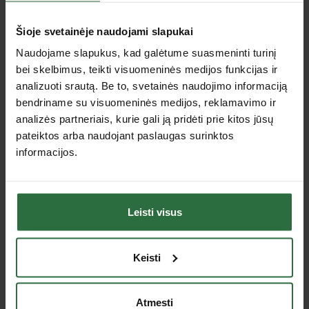
Šioje svetainėje naudojami slapukai
Naudojame slapukus, kad galėtume suasmeninti turinį
bei skelbimus, teikti visuomeninės medijos funkcijas ir
analizuoti srautą. Be to, svetainės naudojimo informaciją
Sriegių šiurkštinimo
Skystis sriegimui
bendriname su visuomeninės medijos, reklamavimo ir
prietaisas 3/8"-2"
ROTHENBERGER
analizės partneriais, kurie gali ją pridėti prie kitos jūsų
ROHTENBERGER
RONOL SYN
pateiktos arba naudojant paslaugas surinktos
176,66 €
91,48 €
informacijos.
Yra sandėlyje
Pasirinkite prekės variantą
Leisti visus
Keisti
Atmesti