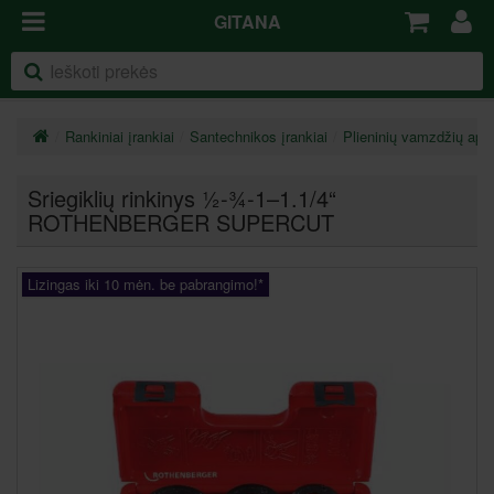
GITANA
Rankiniai įrankiai
Santechnikos įrankiai
Plieninių vamzdžių apd
Sriegiklių rinkinys ½-¾-1–1.1/4“
ROTHENBERGER SUPERCUT
Lizingas iki 10 mėn. be pabrangimo!*