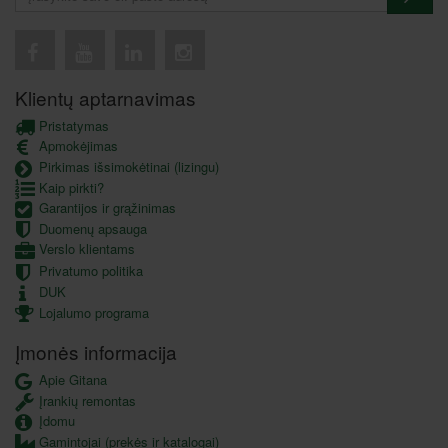
Klientų aptarnavimas
Pristatymas
Apmokėjimas
Pirkimas išsimokėtinai (lizingu)
Kaip pirkti?
Garantijos ir grąžinimas
Duomenų apsauga
Verslo klientams
Privatumo politika
DUK
Lojalumo programa
Įmonės informacija
Apie Gitana
Įrankių remontas
Įdomu
Gamintojai (prekės ir katalogai)