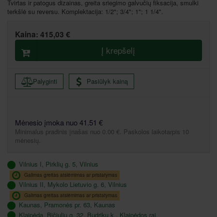
Tvirtas ir patogus dizainas, greita sriegimo galvučių fiksacija, smulki
terkšlė su reversu. Komplektacija: 1/2"; 3/4"; 1"; 1 1/4".
Kaina:
415,03 €
Į krepšelį
Palyginti
Pasiūlyk kainą
Mėnesio įmoka nuo 41.51 €
Minimalus pradinis įnašas nuo 0.00 €. Paskolos laikotarpis 10
mėnesių.
Vilnius I, Pirklių g. 5, Vilnius
Galimas greitas atsiėmimas ar pristatymas
Vilnius II, Mykolo Lietuvio g. 6, Vilnius
Galimas greitas atsiėmimas ar pristatymas
Kaunas, Pramonės pr. 63, Kaunas
Klaipėda, Bičiulių g. 32, Budrikų k., Klaipėdos raj.