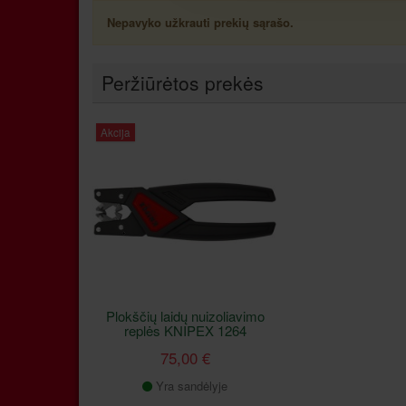
Nepavyko užkrauti prekių sąrašo.
Peržiūrėtos prekės
Akcija
Plokščių laidų nuizoliavimo
replės KNIPEX 1264
75,00 €
Yra sandėlyje