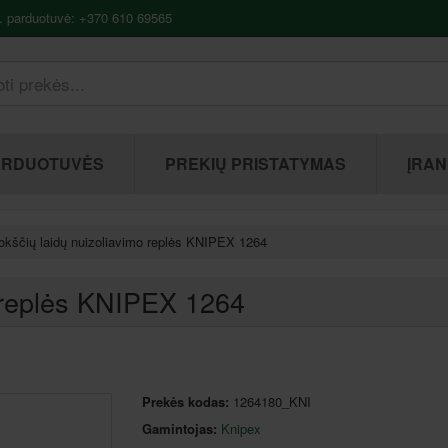
. parduotuvė: +370 610 69565
ARDUOTUVĖS
PREKIŲ PRISTATYMAS
ĮRAN
okščių laidų nuizoliavimo replės KNIPEX 1264
o replės KNIPEX 1264
Prekės kodas:
1264180_KNI
Gamintojas:
Knipex