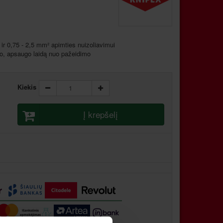
 ir 0,75 - 2,5 mm² apimties nuizoliavimui
vio, apsaugo laidą nuo pažeidimo
Kiekis
Į krepšelį