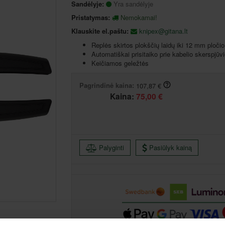
Sandėlyje:
Yra sandėlyje
Pristatymas:
Nemokamai!
Klauskite el.paštu:
knipex@gitana.lt
Replės skirtos plokščių laidų iki 12 mm pločio
Automatiškai prisitaiko prie kabelio skerspjū
Keičiamos geležtės
Pagrindinė kaina:
107,87 €
Kaina:
75,00 €
Palyginti
Pasiūlyk kainą