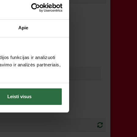
Apie
os funkcijas ir analizuoti
imo ir analizės partneriais,
Leisti visus
yvoje.