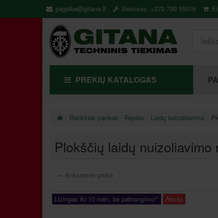
pagalba@gitana.lt
Servisas: +370 700 55019
El
PREKIŲ KATALOGAS
P
Rankiniai įrankiai
Replės
Laidų nuizoliavimui
Pl
Plokščių laidų nuizoliavim
←
Ankstesnė prekė
Lizingas iki 10 mėn. be pabrangimo!*
Akcija