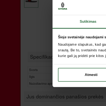
Sutikimas
Šioje svetainėje naudojami 
Naudojame slapukus, kad galė
srautą. Be to, svetainės nau
Specifikacija
kurie gali ją pridėti prie kit
Svoris
125 g
Atmesti
Ilgis
180 mm
Nuizoliavimo apimtis
0,75 - 2,5 
Jus dominančios panašios prekės