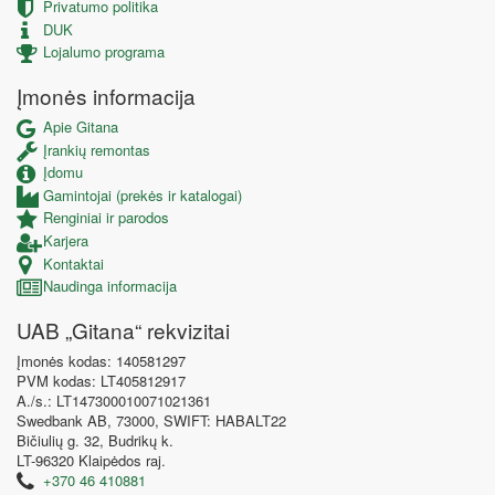
Privatumo politika
DUK
Lojalumo programa
Įmonės informacija
Apie Gitana
Įrankių remontas
Įdomu
Gamintojai (prekės ir katalogai)
Renginiai ir parodos
Karjera
Kontaktai
Naudinga informacija
UAB „Gitana“ rekvizitai
Įmonės kodas: 140581297
PVM kodas: LT405812917
A./s.: LT147300010071021361
Swedbank AB, 73000, SWIFT: HABALT22
Bičiulių g. 32, Budrikų k.
LT-96320 Klaipėdos raj.
+370 46 410881