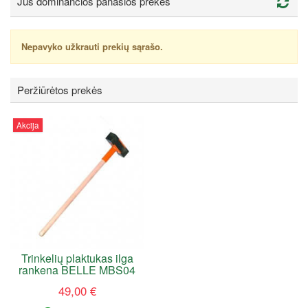
Jus dominančios panašios prekės
Nepavyko užkrauti prekių sąrašo.
Peržiūrėtos prekės
Akcija
Trinkelių plaktukas ilga
rankena BELLE MBS04
49,00 €