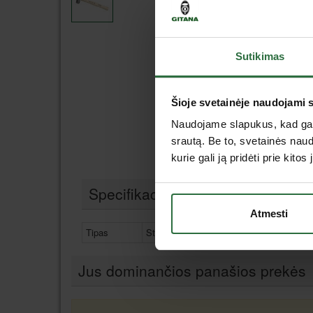
Sutikimas
Šioje svetainėje naudojami 
Naudojame slapukus, kad galė
srautą. Be to, svetainės nau
kurie gali ją pridėti prie kit
Specifikacija
Atmesti
Tipas
Staliaus, šaltkalvio plaktukai
Jus dominančios panašios prekės