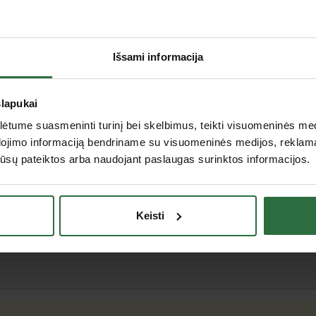
Centrinis sandėlis, Bičiulių g. 32, Budrikų k., Klaip
Vilnius I, Pirklių g. 5, Vilnius
Išsami informacija
Vilnius II, Mykolo Lietuvio g. 6, Vilnius
Kaunas, Pramonės pr. 63, Kaunas
Klaipėda, Bičiulių g. 32, Budrikų k., Klaipėdos raj.
Šiauliai, Metalistų g. 6c, Šiauliai
slapukai
Alytus, Alovės g. 5b, Alytus
tume suasmeninti turinį bei skelbimus, teikti visuomeninės medij
Marijampolė, Gamyklų g. 9, Marijampolė
Utena, J. Basanavičiaus g. 133, Utena
dojimo informaciją bendriname su visuomeninės medijos, reklamav
Tauragė, Gedimino g. 46 A, Tauragė
os jūsų pateiktos arba naudojant paslaugas surinktos informacijos.
Keisti