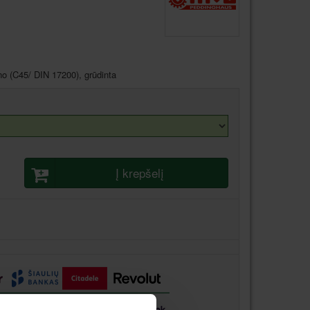
no (C45/ DIN 17200), grūdinta
Į krepšelį