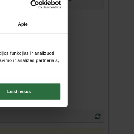
ėdos raj.
Apie
os funkcijas ir analizuoti
imo ir analizės partneriais,
Leisti visus