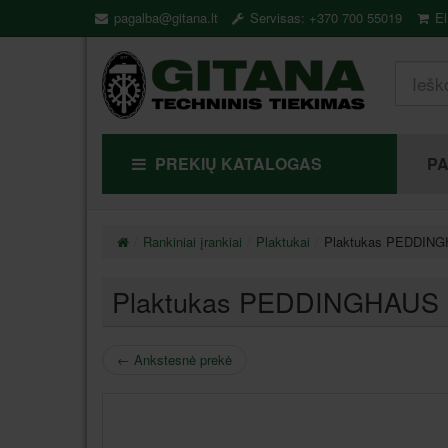
pagalba@gitana.lt
Servisas: +370 700 55019
El
PREKIŲ KATALOGAS
P
Rankiniai įrankiai
Plaktukai
Plaktukas PEDDIN
Plaktukas PEDDINGHAUS
←
Ankstesnė prekė