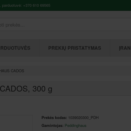
. parduotuvė: +370 610 69565
ARDUOTUVĖS
PREKIŲ PRISTATYMAS
ĮRAN
GHAUS CADOS
 CADOS
, 300 g
Prekės kodas:
1039020300_PDH
Gamintojas:
Peddinghaus