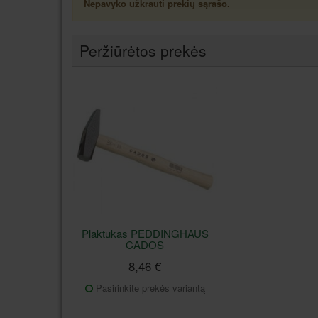
Nepavyko užkrauti prekių sąrašo.
Peržiūrėtos prekės
Plaktukas PEDDINGHAUS
CADOS
8,46 €
Pasirinkite prekės variantą