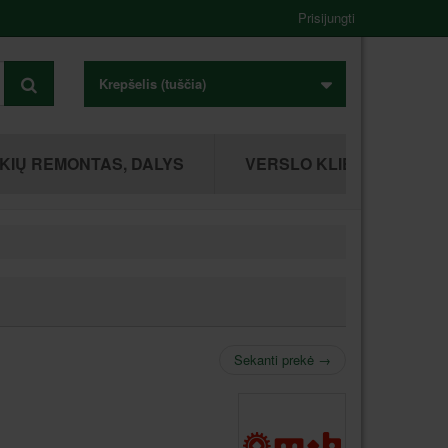
Prisijungti
Krepšelis
(tuščia)
KIŲ REMONTAS, DALYS
VERSLO KLIENTAMS
Sekanti prekė
→