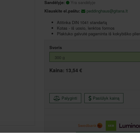
Sandėlyje:
Yra sandėlyje
Klauskite el.paštu:
peddinghaus@gitana.lt
Atitinka DIN 1041 standartą
Kotas - iš uosio, lenktos formos
Plaktuko galvutė pagaminta iš kokybiško plie
Svoris
Kaina:
13,54 €
Palyginti
Pasiūlyk kainą