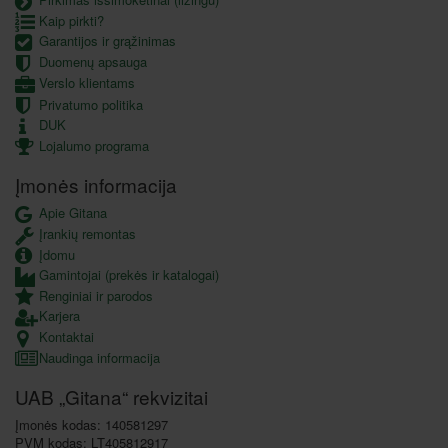
Kaip pirkti?
Garantijos ir grąžinimas
Duomenų apsauga
Verslo klientams
Privatumo politika
DUK
Lojalumo programa
Įmonės informacija
Apie Gitana
Įrankių remontas
Įdomu
Gamintojai (prekės ir katalogai)
Renginiai ir parodos
Karjera
Kontaktai
Naudinga informacija
UAB „Gitana“ rekvizitai
Įmonės kodas: 140581297
PVM kodas: LT405812917