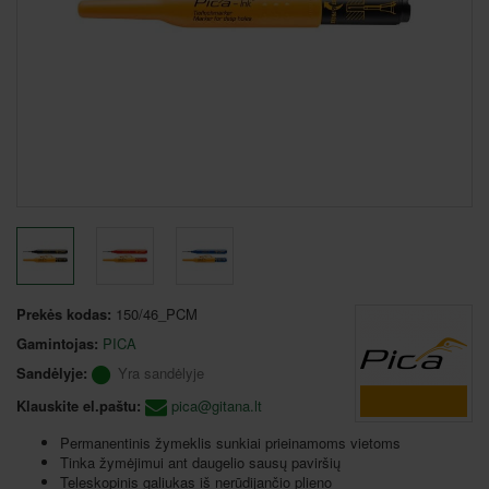
Prekės kodas:
150/46_PCM
Gamintojas:
PICA
Sandėlyje:
Yra sandėlyje
Klauskite el.paštu:
pica@gitana.lt
Permanentinis žymeklis sunkiai prieinamoms vietoms
Tinka žymėjimui ant daugelio sausų paviršių
Teleskopinis galiukas iš nerūdijančio plieno