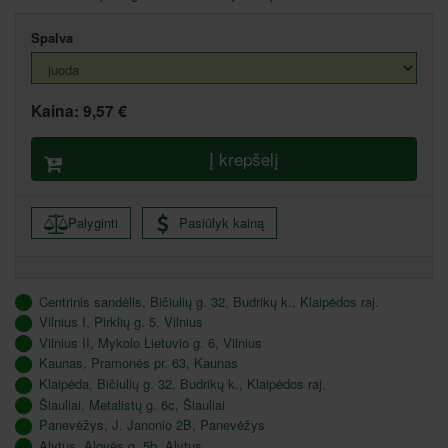
Spalva
Kaina:
9,57 €
Į krepšelį
Palyginti
Pasiūlyk kainą
Centrinis sandėlis, Bičiulių g. 32, Budrikų k., Klaipėdos raj.
Vilnius I, Pirklių g. 5, Vilnius
Vilnius II, Mykolo Lietuvio g. 6, Vilnius
Kaunas, Pramonės pr. 63, Kaunas
Klaipėda, Bičiulių g. 32, Budrikų k., Klaipėdos raj.
Šiauliai, Metalistų g. 6c, Šiauliai
Panevėžys, J. Janonio 2B, Panevėžys
Alytus, Alovės g. 5b, Alytus