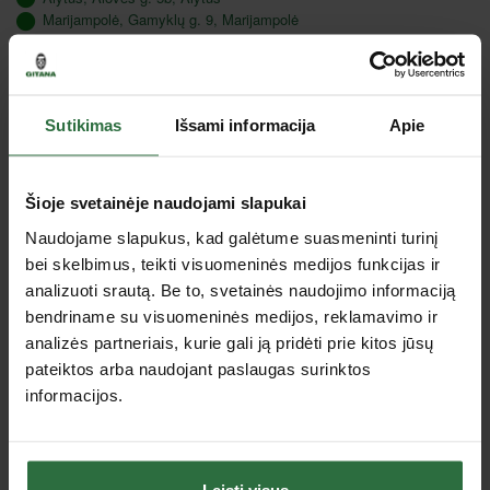
Marijampolė, Gamyklų g. 9, Marijampolė
Utena, J. Basanavičiaus g. 133, Utena
Tauragė, Gedimino g. 46 A, Tauragė
Sutikimas
Išsami informacija
Apie
Aprašymas
Šioje svetainėje naudojami slapukai
Naudojame slapukus, kad galėtume suasmeninti turinį
bei skelbimus, teikti visuomeninės medijos funkcijas ir
analizuoti srautą. Be to, svetainės naudojimo informaciją
bendriname su visuomeninės medijos, reklamavimo ir
analizės partneriais, kurie gali ją pridėti prie kitos jūsų
pateiktos arba naudojant paslaugas surinktos
informacijos.
Specifikacija
Leisti visus