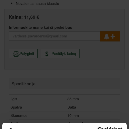
Nuvalomas sausa šluoste
Kaina:
11,69 €
Informuokite mane kai ši prekė bus
Palyginti
Pasiūlyk kainą
Specifikacija
Ilgis
85 mm
Spalva
Balta
Skersmuo
10 mm
Brėžio storis
Universalus