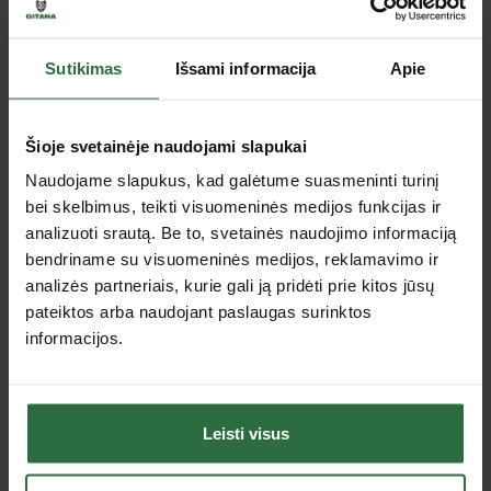
Rekomenduojami priedai
Sutikimas
Išsami informacija
Apie
Šioje svetainėje naudojami slapukai
Naudojame slapukus, kad galėtume suasmeninti turinį
bei skelbimus, teikti visuomeninės medijos funkcijas ir
analizuoti srautą. Be to, svetainės naudojimo informaciją
bendriname su visuomeninės medijos, reklamavimo ir
analizės partneriais, kurie gali ją pridėti prie kitos jūsų
Žymeklio PICA Visor
pateiktos arba naudojant paslaugas surinktos
papildymas, 4 vnt.
informacijos.
6,76 €
Užsakoma prekė
Leisti visus
Jus dominančios panašios prekės