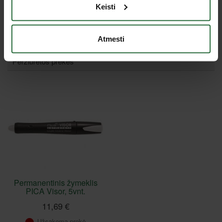
Keisti
Nepavyko užkrauti prekių sąrašo.
Atmesti
Peržiūrėtos prekės
Permanentinis žymeklis
PICA Visor, 5vnt.
11,69 €
Užsakoma prekė