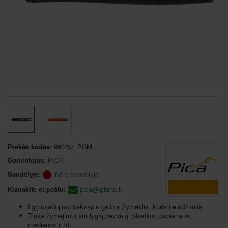
Prekės kodas:
990/52_PCM
Gamintojas:
PICA
Sandėlyje:
Nėra sandėlyje
Klauskite el.paštu:
pica@gitana.lt
Ilgo naudojimo bekvapis gelinis žymeklis, kuris neišdžiūsta
Tinka žymėjimui ant lygių paviršių: plastiko, popieriaus,
medienos ir kt.