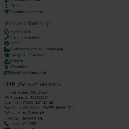
DUK
Lojalumo programa
Įmonės informacija
Apie Gitana
Įrankių remontas
Įdomu
Gamintojai (prekės ir katalogai)
Renginiai ir parodos
Karjera
Kontaktai
Naudinga informacija
UAB „Gitana“ rekvizitai
Įmonės kodas: 140581297
PVM kodas: LT405812917
A./s.: LT147300010071021361
Swedbank AB, 73000, SWIFT: HABALT22
Bičiulių g. 32, Budrikų k.
LT-96320 Klaipėdos raj.
+370 46 410881