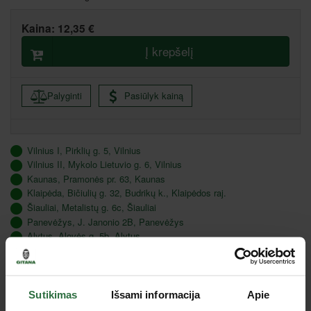
Kaina:
12,35 €
Į krepšelį
Palyginti
Pasiūlyk kainą
Vilnius I, Pirklių g. 5, Vilnius
Vilnius II, Mykolo Lietuvio g. 6, Vilnius
Kaunas, Pramonės pr. 63, Kaunas
Klaipėda, Bičiulių g. 32, Budrikų k., Klaipėdos raj.
Šiauliai, Metalistų g. 6c, Šiauliai
Panevėžys, J. Janonio 2B, Panevėžys
Alytus, Alovės g. 5b, Alytus
Marijampolė, Gamyklų g. 9, Marijampolė
Utena, J. Basanavičiaus g. 133, Utena
Tauragė, Gedimino g. 46 A, Tauragė
Sutikimas
Išsami informacija
Apie