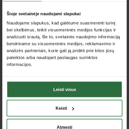
Specifikacija
Šioje svetainėje naudojami slapukai
Ilgis
25 cm
Naudojame slapukus, kad galėtume suasmeninti turinį
Matavimo tikslumas normalioje
bei skelbimus, teikti visuomeninės medijos funkcijas ir
0,029° / 0,5 mm/m
padėtyje
analizuoti srautą. Be to, svetainės naudojimo informaciją
Matavimo paviršius
1
bendriname su visuomeninės medijos, reklamavimo ir
1 x horizontali ir 1 x vertikali
analizės partneriais, kurie gali ją pridėti prie kitos jūsų
Gulsčiuko tipas
akutė
pateiktos arba naudojant paslaugas surinktos
Galiniai dangteliai
Standartas
informacijos.
Jus dominančios panašios prekės
Leisti visus
Nepavyko užkrauti prekių sąrašo.
Keisti
Peržiūrėtos prekės
Atmesti