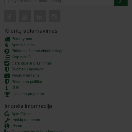
Klientų aptarnavimas
Pristatymas
Apmokėjimas
Pirkimas išsimokėtinai (lizingu)
Kaip pirkti?
Garantijos ir grąžinimas
Duomenų apsauga
Verslo klientams
Privatumo politika
DUK
Lojalumo programa
Įmonės informacija
Apie Gitana
Įrankių remontas
Įdomu
Gamintojai (prekės ir katalogai)