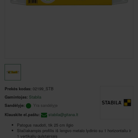
Prekės kodas:
02199_STB
Gamintojas:
Stabila
Sandėlyje:
Yra sandėlyje
Klauskite el.paštu:
stabila@gitana.lt
Patogus naudoti, tik 25 cm ilgio
Stačiakampis profilis iš lengvo metalo lydinio su 1 horizontaliu ir
1 vertikaliu gulstainiais