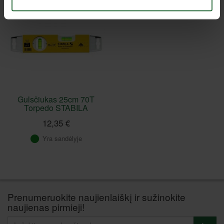
Gulsčiukas 25cm 70T
Torpedo STABILA
12,35 €
Yra sandėlyje
Prenumeruokite naujienlaiškį ir sužinokite
naujienas pirmieji!