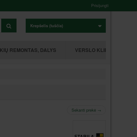
Prisijungti
Krepšelis
(tuščia)
KIŲ REMONTAS, DALYS
VERSLO KLIENTAMS
Sekanti prekė
→