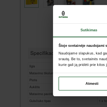
Sutikimas
Šioje svetainėje naudojami 
Specifikacija
Naudojame slapukus, kad galė
srautą. Be to, svetainės nau
kurie gali ją pridėti prie kit
Ilgis
7 cm
Matavimo tikslumas normalioje padėtyje
0,057
Plotis
2 cm
Atmesti
Aukštis
4 cm
Matavimo paviršius
2
Gulsčiuko tipas
1 x ho