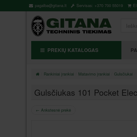
pagalba@gitana.lt
Servisas: +370 700 55019
El
PREKIŲ KATALOGAS
P
Rankiniai įrankiai
Matavimo įrankiai
Gulsčiukai
Gulsčiukas 101 Pocket Elec
←
Ankstesnė prekė