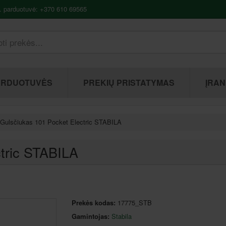
. parduotuvė: +370 610 69565
ARDUOTUVĖS
PREKIŲ PRISTATYMAS
ĮRAN
Gulsčiukas 101 Pocket Electric STABILA
tric STABILA
Prekės kodas:
17775_STB
Gamintojas:
Stabila