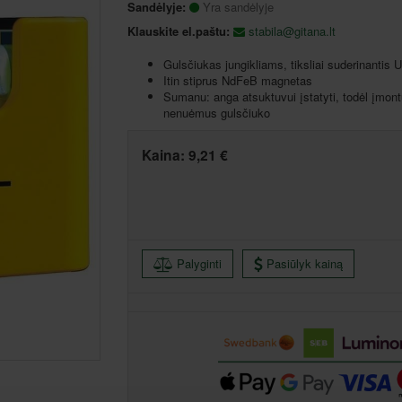
Sandėlyje:
Yra sandėlyje
Klauskite el.paštu:
stabila@gitana.lt
Gulsčiukas jungikliams, tiksliai suderinantis UP
Itin stiprus NdFeB magnetas
Sumanu: anga atsuktuvui įstatyti, todėl įmontuo
nenuėmus gulsčiuko
Kaina:
9,21 €
Palyginti
Pasiūlyk kainą