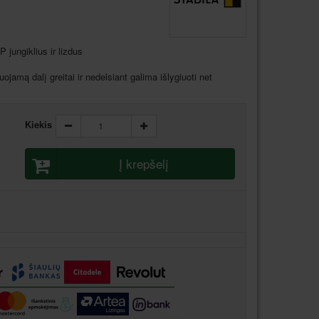
 jungiklius ir lizdus
jamą dalį greitai ir nedelsiant galima išlygiuoti net
Kiekis
Į krepšelį