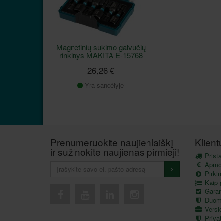
Magnetinių sukimo galvučių
rinkinys MAKITA E-15768
26,26 €
Yra sandėlyje
Prenumeruokite naujienlaiškį
Klien
ir sužinokite naujienas pirmieji!
Prist
Apmo
Pirkim
Kaip p
Garant
Duom
Versl
Privat