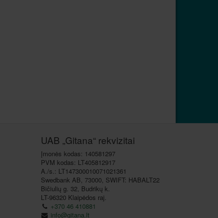
UAB „Gitana“ rekvizitai
Įmonės kodas: 140581297
PVM kodas: LT405812917
A./s.: LT147300010071021361
Swedbank AB, 73000, SWIFT: HABALT22
Bičiulių g. 32, Budrikų k.
LT-96320 Klaipėdos raj.
+370 46 410881
info@gitana.lt