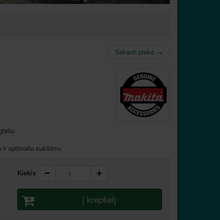
Sekanti prekė
→
teliu
 ir optimaliu sukibimu
Kiekis
Į krepšelį