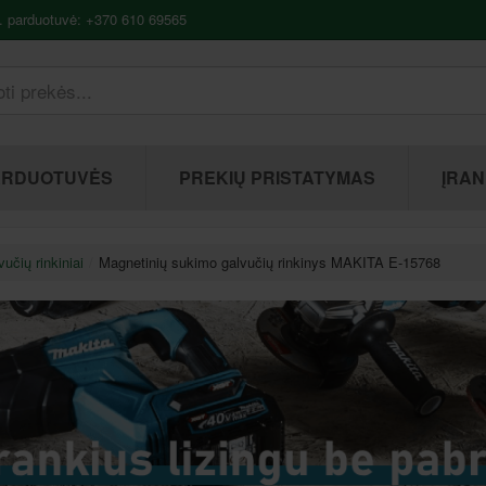
. parduotuvė: +370 610 69565
ARDUOTUVĖS
PREKIŲ PRISTATYMAS
ĮRAN
učių rinkiniai
Magnetinių sukimo galvučių rinkinys MAKITA E-15768