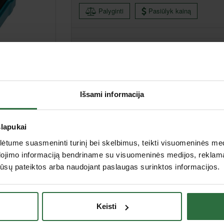
Palyginti
Pasiūlyk kainą
Išsami informacija
Vilnius I, Pirklių g. 5, Vilnius
Vilnius II, Mykolo Lietuvio g. 6, Vilnius
Kaunas, Pramonės pr. 63, Kaunas
slapukai
Klaipėda, Bičiulių g. 32, Budrikų k., Klaipėdos raj.
Šiauliai, Metalistų g. 6c, Šiauliai
tume suasmeninti turinį bei skelbimus, teikti visuomeninės medij
Panevėžys, J. Janonio 2B, Panevėžys
dojimo informaciją bendriname su visuomeninės medijos, reklamav
Alytus, Alovės g. 5b, Alytus
os jūsų pateiktos arba naudojant paslaugas surinktos informacijos.
Marijampolė, Gamyklų g. 9, Marijampolė
Utena, J. Basanavičiaus g. 133, Utena
Tauragė, Gedimino g. 46 A, Tauragė
Keisti
Aprašymas