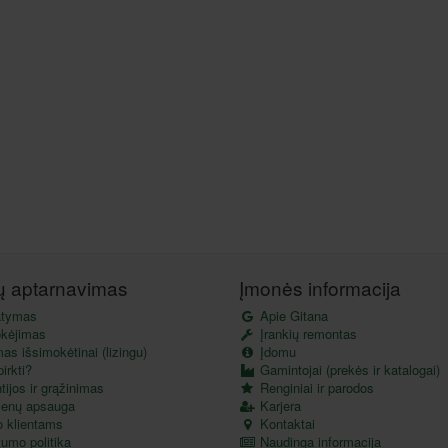
tų aptarnavimas
Įmonės informacija
atymas
Apie Gitana
kėjimas
Įrankių remontas
as išsimokėtinai (lizingu)
Įdomu
irkti?
Gamintojai (prekės ir katalogai)
ijos ir grąžinimas
Renginiai ir parodos
enų apsauga
Karjera
o klientams
Kontaktai
umo politika
Naudinga informacija