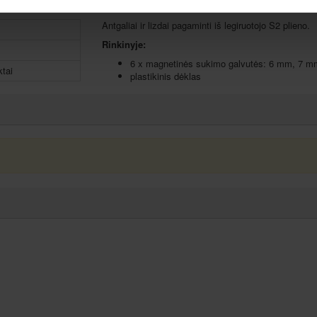
Antgaliai ir lizdai pagaminti iš legiruotojo S2 plieno.
Rinkinyje:
6 x magnetinės sukimo galvutės: 6 mm, 7 
tai
plastikinis dėklas