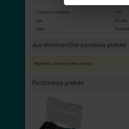
Tvirtinimo kvadratas
1/4"
Ilgis
50 mm
Tipas
Komplek
Jus dominančios panašios prekės
Nepavyko užkrauti prekių sąrašo.
Peržiūrėtos prekės