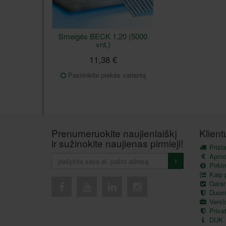
Smeigės BECK 1,20 (5000
vnt.)
11,38 €
Pasirinkite prekės variantą
Prenumeruokite naujienlaiškį
Klien
ir sužinokite naujienas pirmieji!
Prist
Apmo
Pirkim
Kaip p
Garant
Duom
Versl
Privat
DUK