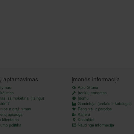
tų aptarnavimas
Įmonės informacija
atymas
Apie Gitana
kėjimas
Įrankių remontas
as išsimokėtinai (lizingu)
Įdomu
irkti?
Gamintojai (prekės ir katalogai)
ijos ir grąžinimas
Renginiai ir parodos
enų apsauga
Karjera
o klientams
Kontaktai
umo politika
Naudinga informacija