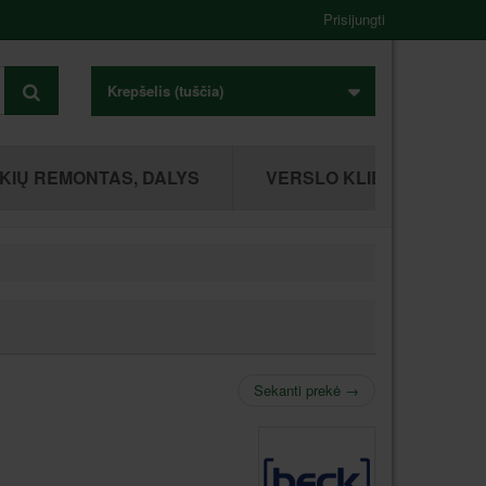
Prisijungti
Krepšelis
(tuščia)
KIŲ REMONTAS, DALYS
VERSLO KLIENTAMS
Sekanti prekė
→