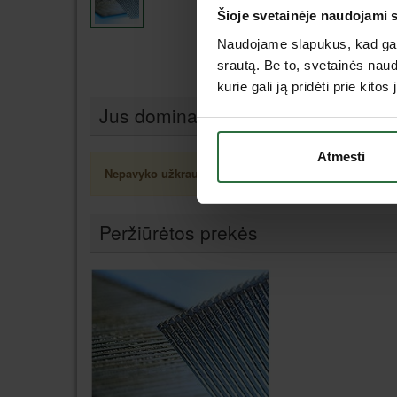
Šioje svetainėje naudojami 
Naudojame slapukus, kad galė
srautą. Be to, svetainės nau
kurie gali ją pridėti prie kit
Jus dominančios panašios prekės
Atmesti
Nepavyko užkrauti prekių sąrašo.
Peržiūrėtos prekės