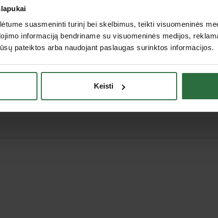
slapukai
Alytus, Alovės g. 5b, Alytus
tume suasmeninti turinį bei skelbimus, teikti visuomeninės medij
Tauragė, Gedimino g. 46 A, Tauragė
dojimo informaciją bendriname su visuomeninės medijos, reklamav
os jūsų pateiktos arba naudojant paslaugas surinktos informacijos.
Keisti