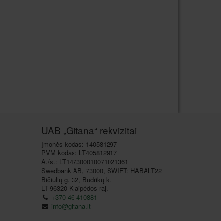
UAB „Gitana“ rekvizitai
Įmonės kodas: 140581297
PVM kodas: LT405812917
A./s.: LT147300010071021361
Swedbank AB, 73000, SWIFT: HABALT22
Bičiulių g. 32, Budrikų k.
LT-96320 Klaipėdos raj.
+370 46 410881
info@gitana.lt