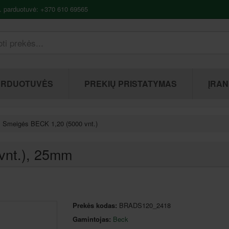
. parduotuvė: +370 610 69565
ARDUOTUVĖS
PREKIŲ PRISTATYMAS
ĮRAN
Smeigės BECK 1,20 (5000 vnt.)
nt.)
, 25mm
Prekės kodas:
BRADS120_2418
Gamintojas:
Beck