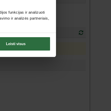
os funkcijas ir analizuoti
imo ir analizės partneriais,
Leisti visus