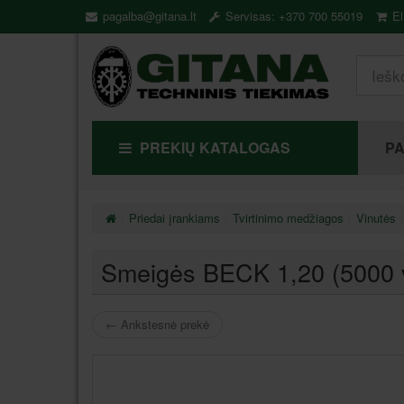
pagalba@gitana.lt
Servisas: +370 700 55019
El
PREKIŲ KATALOGAS
P
Priedai įrankiams
Tvirtinimo medžiagos
Vinutės
Smeigės BECK 1,20 (5000 v
←
Ankstesnė prekė