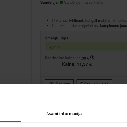
Sandėlyje:
Sandėlyje mažas kiekis
Tinkamos tvirtinant: kai gali matytis tik nedid
Tai taikoma dekoratyvinėms, kampinėms juoste
Smeigių ilgis
Pagrindinė kaina:
11,38 €
Kaina:
11,37 €
Palyginti
Pasiūlyk kainą
Išsami informacija