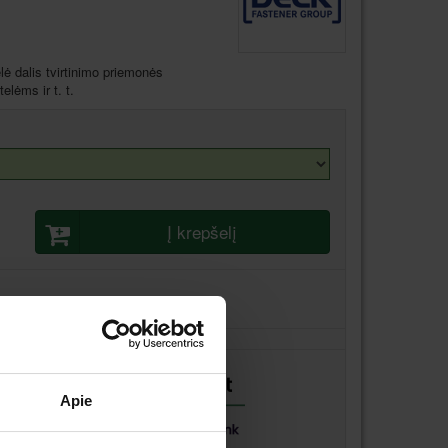
elė dalis tvirtinimo priemonės
lėms ir t. t.
Į krepšelį
Apie