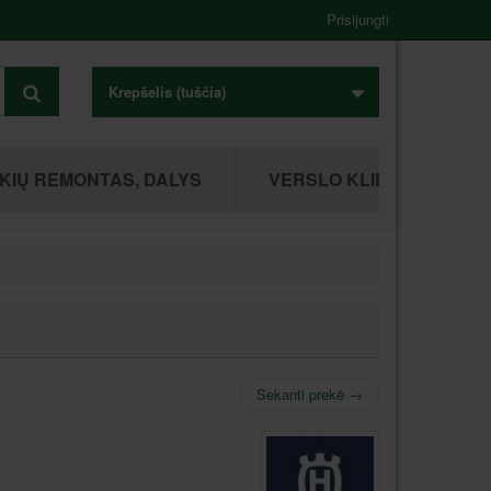
Prisijungti
Krepšelis
(tuščia)
KIŲ REMONTAS, DALYS
VERSLO KLIENTAMS
Sekanti prekė
→