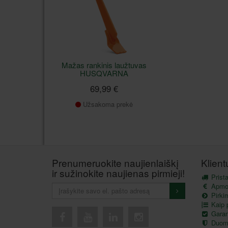
Mažas rankinis laužtuvas
HUSQVARNA
69,99 €
Užsakoma prekė
Prenumeruokite naujienlaiškį
Klien
ir sužinokite naujienas pirmieji!
Prist
Apmo
Pirkim
Kaip p
Garant
Duom