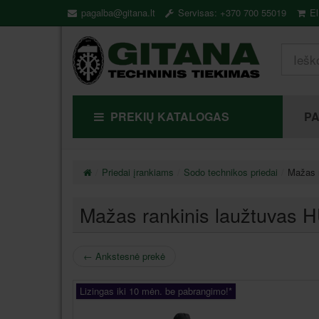
pagalba@gitana.lt
Servisas: +370 700 55019
El
PREKIŲ KATALOGAS
P
Priedai įrankiams
Sodo technikos priedai
Mažas 
Mažas rankinis laužtuva
←
Ankstesnė prekė
Lizingas iki 10 mėn. be pabrangimo!*