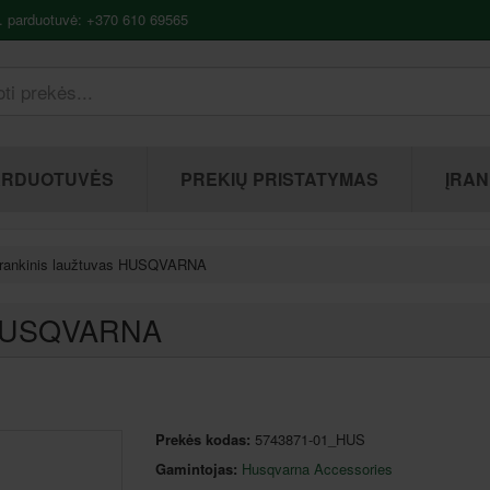
. parduotuvė: +370 610 69565
ARDUOTUVĖS
PREKIŲ PRISTATYMAS
ĮRAN
rankinis laužtuvas HUSQVARNA
s HUSQVARNA
Prekės kodas:
5743871-01_HUS
Gamintojas:
Husqvarna Accessories