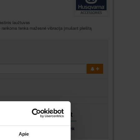
rastinis laužtuvas
e rankoms tenka mažesnė vibracija įmušant pleištą
Apie