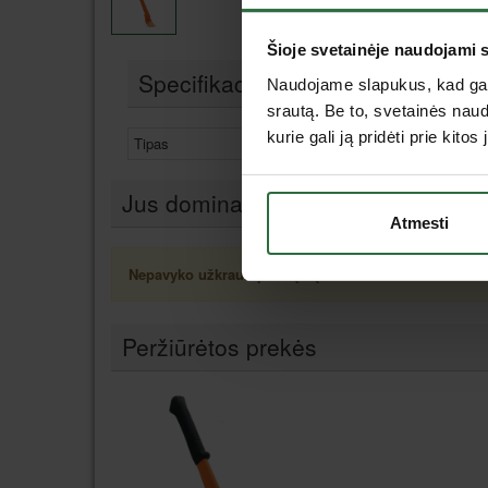
Šioje svetainėje naudojami 
Specifikacija
Naudojame slapukus, kad galė
srautą. Be to, svetainės nau
kurie gali ją pridėti prie kit
Tipas
Priedai
Jus dominančios panašios prekės
Atmesti
Nepavyko užkrauti prekių sąrašo.
Peržiūrėtos prekės