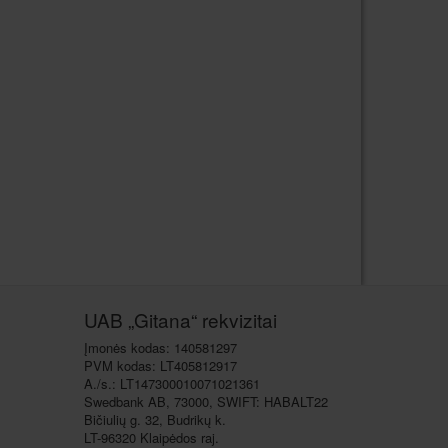
UAB „Gitana“ rekvizitai
Įmonės kodas: 140581297
PVM kodas: LT405812917
A./s.: LT147300010071021361
Swedbank AB, 73000, SWIFT: HABALT22
Bičiulių g. 32, Budrikų k.
LT-96320 Klaipėdos raj.