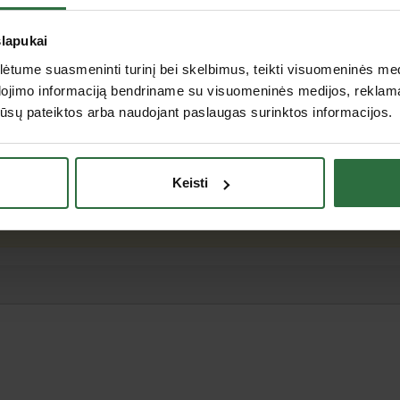
slapukai
tume suasmeninti turinį bei skelbimus, teikti visuomeninės medij
dojimo informaciją bendriname su visuomeninės medijos, reklamav
os jūsų pateiktos arba naudojant paslaugas surinktos informacijos.
Keisti