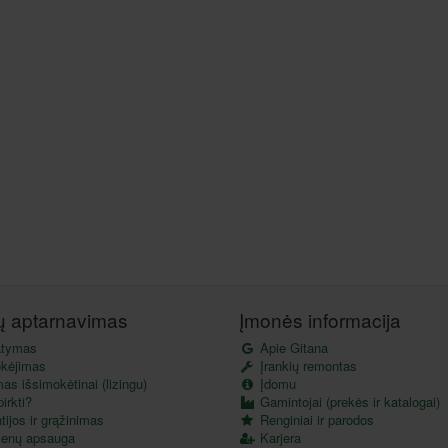
tų aptarnavimas
Įmonės informacija
atymas
Apie Gitana
kėjimas
Įrankių remontas
as išsimokėtinai (lizingu)
Įdomu
irkti?
Gamintojai (prekės ir katalogai)
ijos ir grąžinimas
Renginiai ir parodos
enų apsauga
Karjera