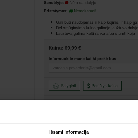
Sandėlyje:
Nėra sandėlyje
Pristatymas:
Nemokamai!
Gali būti naudojamas ir kaip kojinis, ir kaip įp
Dėl smūgiavimo kulno galinėje laužtuvo dalyj
Laužtuvą galima kelti ranka arba stumti koja
Kaina:
69,99 €
Informuokite mane kai ši prekė bus
Palyginti
Pasiūlyk kainą
Išsami informacija