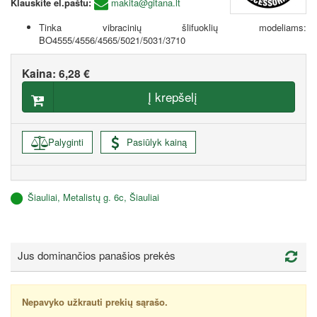
Klauskite el.paštu:
makita@gitana.lt
Tinka vibracinių šlifuoklių modeliams:
BO4555/4556/4565/5021/5031/3710
Kaina:
6,28 €
Į krepšelį
Palyginti
Pasiūlyk kainą
Šiauliai, Metalistų g. 6c, Šiauliai
Jus dominančios panašios prekės
Nepavyko užkrauti prekių sąrašo.