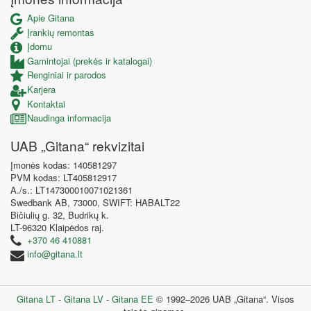
Apie Gitana
Įrankių remontas
Įdomu
Gamintojai (prekės ir katalogai)
Renginiai ir parodos
Karjera
Kontaktai
Naudinga informacija
UAB „Gitana“ rekvizitai
Įmonės kodas: 140581297
PVM kodas: LT405812917
A./s.: LT147300010071021361
Swedbank AB, 73000, SWIFT: HABALT22
Bičiulių g. 32, Budrikų k.
LT-96320 Klaipėdos raj.
+370 46 410881
info@gitana.lt
Gitana LT
-
Gitana LV
-
Gitana EE
© 1992–2026 UAB „Gitana“. Visos