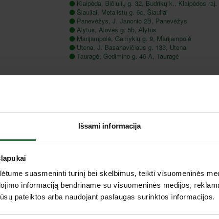
Klaipėda, Bičiulių g. 32, Budrikų k., Klaipėdos raj.
Šiauliai, Metalistų g. 6c, Šiauliai
Panevėžys, J. Janonio 2B, Panevėžys
Alytus, Alovės g. 5b, Alytus
Marijampolė, Gamyklų g. 9, Marijampolė
Utena, J. Basanavičiaus g. 133, Utena
Tauragė, Gedimino g. 46 A, Tauragė
Išsami informacija
slapukai
tume suasmeninti turinį bei skelbimus, teikti visuomeninės medij
dojimo informaciją bendriname su visuomeninės medijos, reklamav
os jūsų pateiktos arba naudojant paslaugas surinktos informacijos.