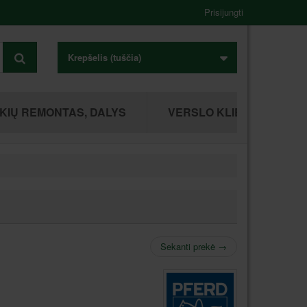
Prisijungti
Krepšelis
(tuščia)
KIŲ REMONTAS, DALYS
VERSLO KLIENTAMS
Sekanti prekė
→