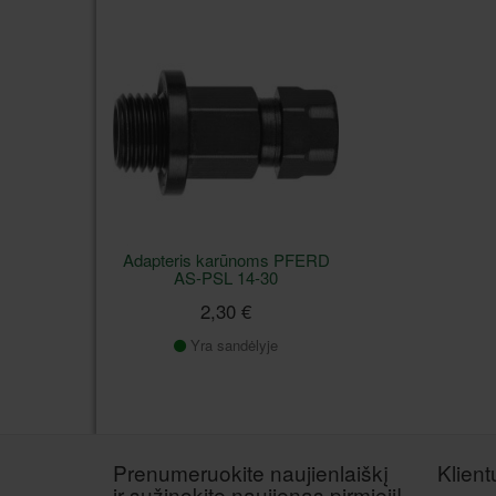
Adapteris karūnoms PFERD
AS-PSL 14-30
2,30 €
Yra sandėlyje
Prenumeruokite naujienlaiškį
Klien
ir sužinokite naujienas pirmieji!