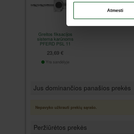
Atmesti
Greitos fiksacijos
sistema karūnoms
PFERD PSL 11
23,69 €
Yra sandėlyje
Jus dominančios panašios prekės
Nepavyko užkrauti prekių sąrašo.
Peržiūrėtos prekės