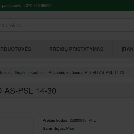
. parduotuvė: +370 610 69565
ARDUOTUVĖS
PREKIŲ PRISTATYMAS
ĮRAN
 frezos
Gręžimo karūnos
Adapteris karūnoms PFERD AS-PSL 14-30
D AS-PSL 14-30
Prekės kodas:
25200910_PFE
Gamintojas:
Pferd