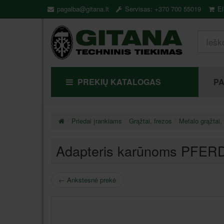
pagalba@gitana.lt
Servisas: +370 700 55019
El
PREKIŲ KATALOGAS
P
Priedai įrankiams
Grąžtai, frezos
Metalo grąžtai,
Adapteris karūnoms PFER
←
Ankstesnė prekė