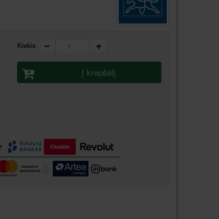
Kiekis
Į krepšelį