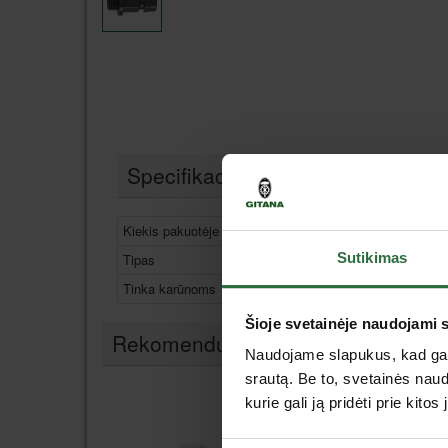
Specifikacija
Kiekis pakuotėje
1 vnt.
Sutikimas
Tipas
Priedai
Tinka karūnoms
Ø 14-30 mm
Šioje svetainėje naudojami 
Rekomenduojami priedai
Naudojame slapukus, kad galė
srautą. Be to, svetainės nau
kurie gali ją pridėti prie kit