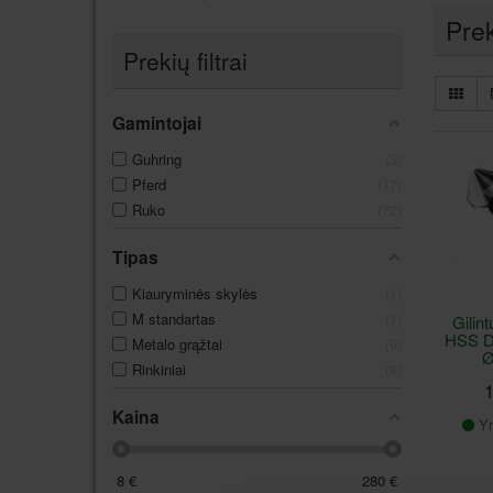
Pre
Prekių filtrai
Gamintojai
Guhring
3
Pferd
17
Ruko
72
Tipas
Kiauryminės skylės
1
M standartas
1
Gili
HSS D
Metalo grąžtai
9
Ø
Rinkiniai
8
1
Kaina
Yr
8
€
280
€