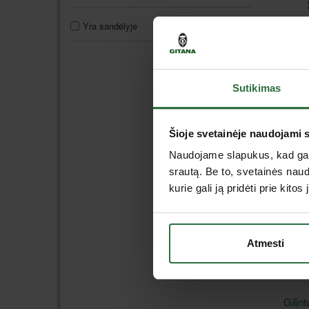
Yra sandėlyje
67
Sutikimas
Gili
HSS
4
Šioje svetainėje naudojami 
Yr
Naudojame slapukus, kad galė
srautą. Be to, svetainės nau
kurie gali ją pridėti prie kit
L
pa
Atmesti
Gili