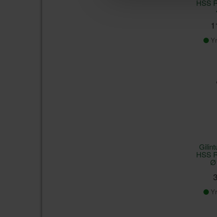
HSS 
1
Yr
Gili
HSS 
Ø
3
Yr