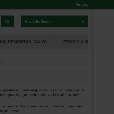
Prisijungti
Krepšelis
(tuščia)
KIŲ REMONTAS, DALYS
VERSLO KLIENTAMS
ai
o
gilintuvus (plėstuvus)
, skirtus gilinimui ir šlifavimui be
trido) griovelių, pjovimo briaunos yra labai aštrios, todėl
ijos, šildymo technikos, mechaninės inžinerijos, perjungimo
acijos srityse.