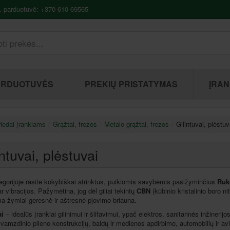
. parduotuvė: +370 610 69565
ARDUOTUVĖS
PREKIŲ PRISTATYMAS
ĮRAN
iedai įrankiams
Grąžtai, frezos
Metalo grąžtai, frezos
Gilintuvai, plėstuv
intuvai, plėstuvai
egorijoje rasite kokybiškai atrinktus, puikiomis savybėmis pasižyminčius
Ruk
ar vibracijos. Pažymėtina, jog dėl giliai tekintų
CBN
(kūbinio kristalinio boro ni
a žymiai geresnė ir aštresnė pjovimo briauna.
ai
– idealūs įrankiai gilinimui ir šlifavimui, ypač elektros, sanitarinės inžiner
vamzdinio plieno konstrukcijų, baldų ir medienos apdirbimo, automobilių ir avi