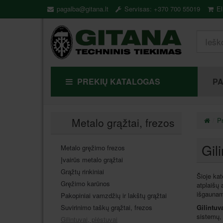
pagalba@gitana.lt
Servisas: +370 700 55019
El
PREKIŲ KATALOGAS
P
Metalo grąžtai, frezos
Pr
Gil
Metalo gręžimo frezos
Įvairūs metalo grąžtai
Grąžtų rinkiniai
Šioje kat
Gręžimo karūnos
atplaišų 
išgaunam
Pakopiniai vamzdžių ir lakštų grąžtai
Gilintuv
Suvirinimo taškų grąžtai, frezos
sistemų, 
Gilintuvai, plėstuvai