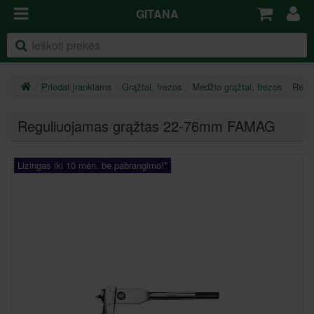
GITANA
Priedai įrankiams
Grąžtai, frezos
Medžio grąžtai, frezos
Regul
Reguliuojamas grąžtas 22-76mm FAMAG
Lizingas iki 10 mėn. be pabrangimo!*