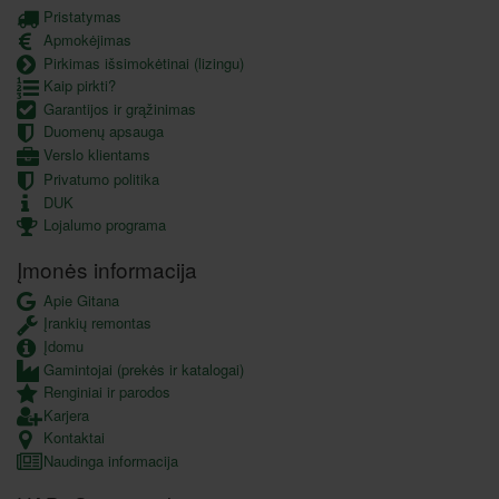
Pristatymas
Apmokėjimas
Pirkimas išsimokėtinai (lizingu)
Kaip pirkti?
Garantijos ir grąžinimas
Duomenų apsauga
Verslo klientams
Privatumo politika
DUK
Lojalumo programa
Įmonės informacija
Apie Gitana
Įrankių remontas
Įdomu
Gamintojai (prekės ir katalogai)
Renginiai ir parodos
Karjera
Kontaktai
Naudinga informacija