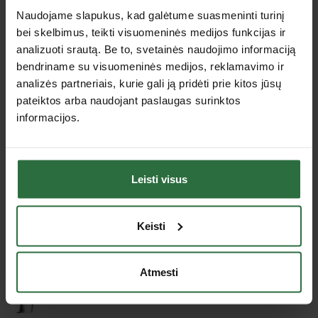
Darbinis ilgis
135 mm
Naudojame slapukus, kad galėtume suasmeninti turinį
Kotelio skersmuo
Šešiakampis, 10 mm
bei skelbimus, teikti visuomeninės medijos funkcijas ir
analizuoti srautą. Be to, svetainės naudojimo informaciją
Gręžimo kryptis
Dešininis gręžimas
bendriname su visuomeninės medijos, reklamavimo ir
Skersmuo
22 - 76 mm
analizės partneriais, kurie gali ją pridėti prie kitos jūsų
pateiktos arba naudojant paslaugas surinktos
Jus dominančios panašios prekės
informacijos.
Nepavyko užkrauti prekių sąrašo.
Leisti visus
Peržiūrėtos prekės
Keisti
Atmesti