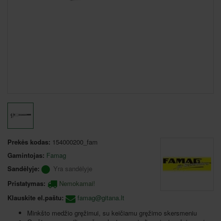
Prekės kodas:
154000200_fam
Gamintojas:
Famag
Sandėlyje:
Yra sandėlyje
Pristatymas:
Nemokamai!
Klauskite el.paštu:
famag@gitana.lt
Minkšto medžio gręžimui, su keičiamu gręžimo skersmeniu