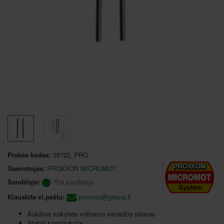
Prekės kodas:
28722_PRO
Gamintojas:
PROXXON MICROMOT
Sandėlyje:
Yra sandėlyje
Klauskite el.paštu:
proxxon@gitana.lt
Aukštos kokybės volframo vanadžio plienas
Stabili konstrukcija