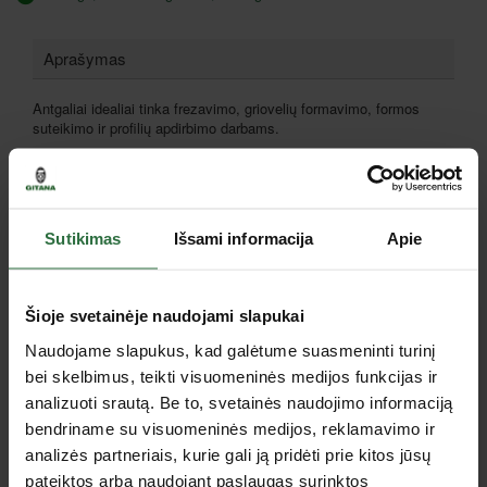
Aprašymas
Antgaliai idealiai tinka frezavimo, griovelių formavimo, formos
suteikimo ir profilių apdirbimo darbams.
DUK
Sutikimas
Išsami informacija
Apie
Ar garantija galios, jei Proxxon Micromot įrankis
suges?
Šioje svetainėje naudojami slapukai
ĮSPĖJIMAS DĖL NAUDOJIMO
Naudojame slapukus, kad galėtume suasmeninti turinį
PROXXON MICROMOT įrankiai yra smulkūs, tikslūs ir lengvi.
bei skelbimus, teikti visuomeninės medijos funkcijas ir
Naudojant būtina laikytis šių taisyklių:
analizuoti srautą. Be to, svetainės naudojimo informaciją
Dirbkite be perteklinio spaudimo – darbą atlieka apsukos,
bendriname su visuomeninės medijos, reklamavimo ir
o ne jėga.
analizės partneriais, kurie gali ją pridėti prie kitos jūsų
Neuždenkite ventiliacijos angų, neleiskite įrankiui
pateiktos arba naudojant paslaugas surinktos
perkaisti.