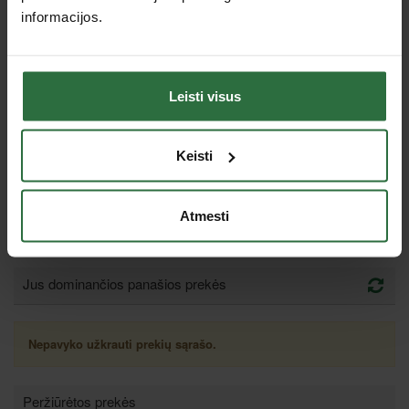
Sustabdykite darbą, jei prietaisas įkaista, ir leiskite jam
informacijos.
atvėsti.
Saugokite įrankį nuo purvo ir pašalinių dalelių.
Garantija galios, jei įrankis nebus sugadintas dėl netinkamo
naudojimo ar aukščiau nurodytų taisyklių nesilaikymo.
Leisti visus
Ar ši informacija Jums buvo naudinga?
Keisti
Straipsnio naudingumas:
25
/
7
Taip
Ne
Atmesti
Jus dominančios panašios prekės
Nepavyko užkrauti prekių sąrašo.
Peržiūrėtos prekės