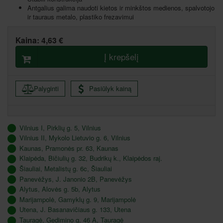
Antgalius galima naudoti kietos ir minkštos medienos, spalvotojo
ir tauraus metalo, plastiko frezavimui
Kaina:
4,63 €
Į krepšelį
Palyginti
Pasiūlyk kainą
Vilnius I, Pirklių g. 5, Vilnius
Vilnius II, Mykolo Lietuvio g. 6, Vilnius
Kaunas, Pramonės pr. 63, Kaunas
Klaipėda, Bičiulių g. 32, Budrikų k., Klaipėdos raj.
Šiauliai, Metalistų g. 6c, Šiauliai
Panevėžys, J. Janonio 2B, Panevėžys
Alytus, Alovės g. 5b, Alytus
Marijampolė, Gamyklų g. 9, Marijampolė
Utena, J. Basanavičiaus g. 133, Utena
Tauragė, Gedimino g. 46 A, Tauragė