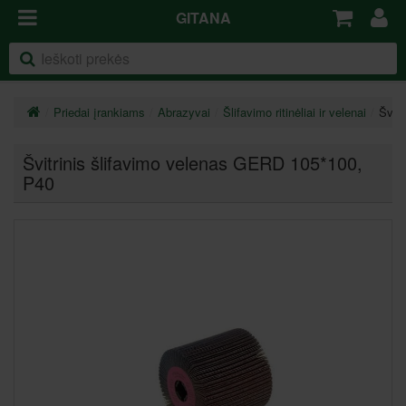
GITANA
Priedai įrankiams
Abrazyvai
Šlifavimo ritinėliai ir velenai
Švit
Švitrinis šlifavimo velenas GERD 105*100
,
P40