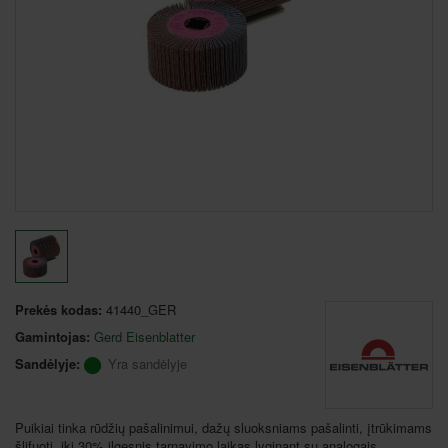
Prekės kodas:
41440_GER
Gamintojas:
Gerd Eisenblatter
Sandėlyje:
Yra sandėlyje
Puikiai tinka rūdžių pašalinimui, dažų sluoksniams pašalinti, įtrūkimams
šlifuoti, iki 30% ilgesnis tarnavimo laikas lyginant su analogais