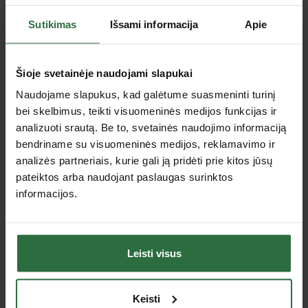
Lizingas be pabrangimo*
Sutikimas
Išsami informacija
Apie
Šioje svetainėje naudojami slapukai
Naudojame slapukus, kad galėtume suasmeninti turinį
bei skelbimus, teikti visuomeninės medijos funkcijas ir
analizuoti srautą. Be to, svetainės naudojimo informaciją
bendriname su visuomeninės medijos, reklamavimo ir
Šlifavimo mašina PFERD
analizės partneriais, kurie gali ją pridėti prie kitos jūsų
UWER 15/40 A-SI D19
pateiktos arba naudojant paslaugas surinktos
1 259,85 €
informacijos.
Užsakoma prekė
Leisti visus
Jus dominančios panašios prekės
Keisti