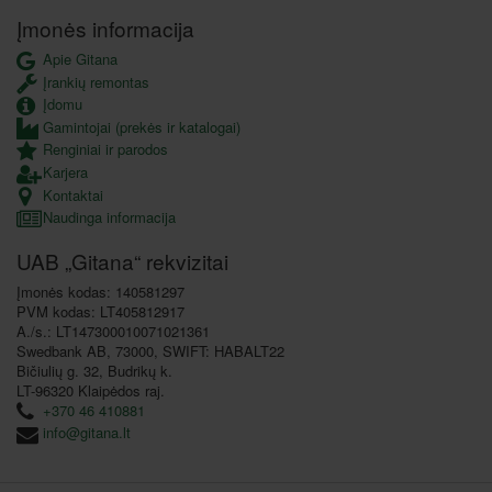
Įmonės informacija
Apie Gitana
Įrankių remontas
Įdomu
Gamintojai (prekės ir katalogai)
Renginiai ir parodos
Karjera
Kontaktai
Naudinga informacija
UAB „Gitana“ rekvizitai
Įmonės kodas: 140581297
PVM kodas: LT405812917
A./s.: LT147300010071021361
Swedbank AB, 73000, SWIFT: HABALT22
Bičiulių g. 32, Budrikų k.
LT-96320 Klaipėdos raj.
+370 46 410881
info@gitana.lt