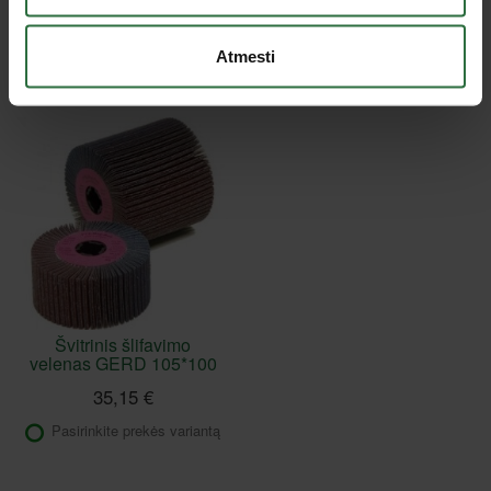
Nepavyko užkrauti prekių sąrašo.
Atmesti
Peržiūrėtos prekės
Švitrinis šlifavimo
velenas GERD 105*100
35,15 €
Pasirinkite prekės variantą