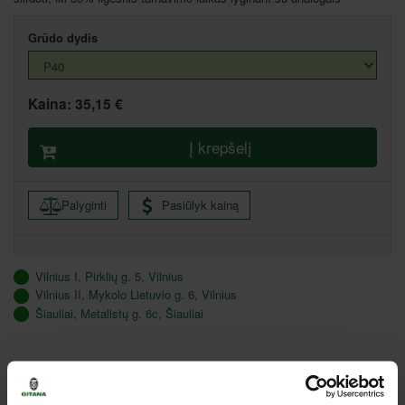
Grūdo dydis
Kaina:
35,15 €
Į krepšelį
Palyginti
Pasiūlyk kainą
Vilnius I, Pirklių g. 5, Vilnius
Vilnius II, Mykolo Lietuvio g. 6, Vilnius
Šiauliai, Metalistų g. 6c, Šiauliai
Rekomenduojami priedai