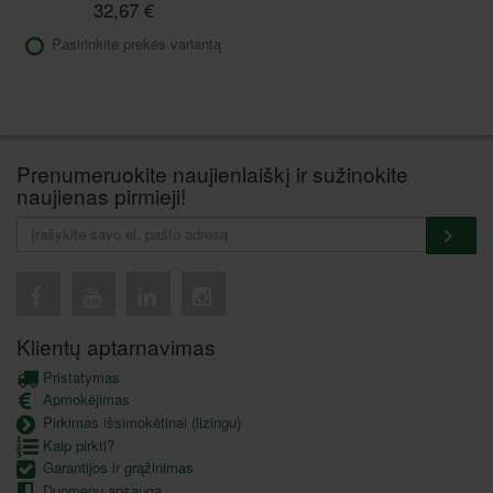
32,67 €
Pasirinkite prekės variantą
Prenumeruokite naujienlaiškį ir sužinokite
naujienas pirmieji!
Klientų aptarnavimas
Pristatymas
Apmokėjimas
Pirkimas išsimokėtinai (lizingu)
Kaip pirkti?
Garantijos ir grąžinimas
Duomenų apsauga