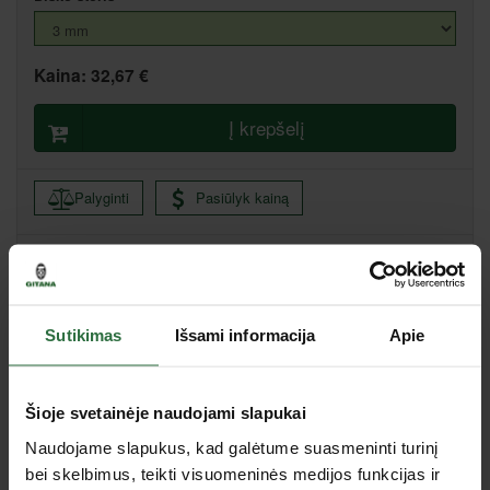
Kaina:
32,67 €
Į krepšelį
Palyginti
Pasiūlyk kainą
Kaunas, Pramonės pr. 63, Kaunas
Sutikimas
Išsami informacija
Apie
Specifikacija
Disko skersmuo
152 mm
Šioje svetainėje naudojami slapukai
Disko vidinės skylės skersmuo
25 mm
Naudojame slapukus, kad galėtume suasmeninti turinį
Tipas
Poliravimo medžiagos
bei skelbimus, teikti visuomeninės medijos funkcijas ir