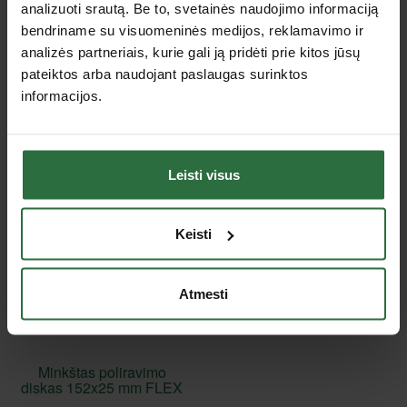
analizuoti srautą. Be to, svetainės naudojimo informaciją
bendriname su visuomeninės medijos, reklamavimo ir
Jus dominančios panašios prekės
analizės partneriais, kurie gali ją pridėti prie kitos jūsų
pateiktos arba naudojant paslaugas surinktos
Nepavyko užkrauti prekių sąrašo.
informacijos.
Peržiūrėtos prekės
Leisti visus
Keisti
Atmesti
Minkštas poliravimo
diskas 152x25 mm FLEX