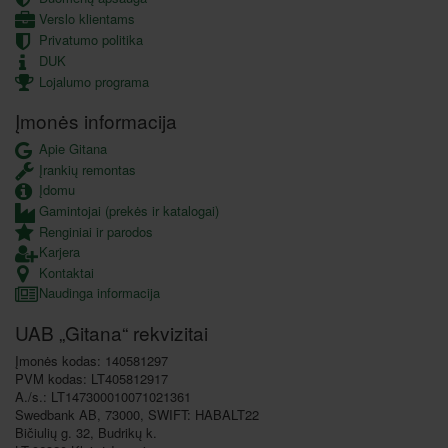
Verslo klientams
Privatumo politika
DUK
Lojalumo programa
Įmonės informacija
Apie Gitana
Įrankių remontas
Įdomu
Gamintojai (prekės ir katalogai)
Renginiai ir parodos
Karjera
Kontaktai
Naudinga informacija
UAB „Gitana“ rekvizitai
Įmonės kodas: 140581297
PVM kodas: LT405812917
A./s.: LT147300010071021361
Swedbank AB, 73000, SWIFT: HABALT22
Bičiulių g. 32, Budrikų k.