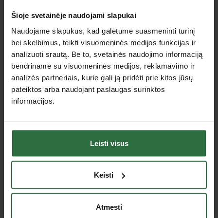
Šioje svetainėje naudojami slapukai
Lizingas be pabrangimo*
Išpardavimas!
Naudojame slapukus, kad galėtume suasmeninti turinį
Lizingas be pabrangimo*
bei skelbimus, teikti visuomeninės medijos funkcijas ir
analizuoti srautą. Be to, svetainės naudojimo informaciją
bendriname su visuomeninės medijos, reklamavimo ir
analizės partneriais, kurie gali ją pridėti prie kitos jūsų
pateiktos arba naudojant paslaugas surinktos
informacijos.
8 dalių šešiakampių
21 dalies galvučių ir raktų
smūginių galvučių
rinkinys STAHLWILLE
rinkinys KS TOLLS 24-
456/11/5/17 3/8"
38mm 1"
Leisti visus
199,99 €
416,18 €
Yra sandėlyje
Yra sandėlyje
Keisti
Atmesti