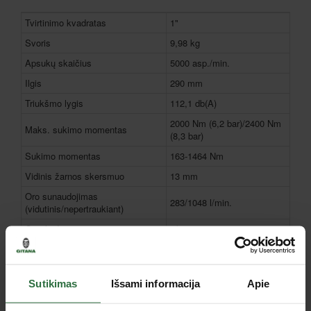
Tvirtinimo kvadratas
1"
Svoris
9,98 kg
Apsukų skaičius
5000 asp./min.
Ilgis
290 mm
Triukšmo lygis
112,1 db(A)
2000 Nm (6,2 bar)/2400 Nm
Maks. sukimo momentas
(8,3 bar)
Sukimo momentas
163-1464 Nm
Vidinis žarnos skersmuo
13 mm
Oro sunaudojimas
283/1048 l/min.
(vidutinis/nepertraukiant)
Oro įleidimas
1/2"
Tipas
Pneumatiniai veržliasukiai
Garantija juridiniams asmenims
12 mėnesių
Sutikimas
Išsami informacija
Apie
Rekomenduojami priedai