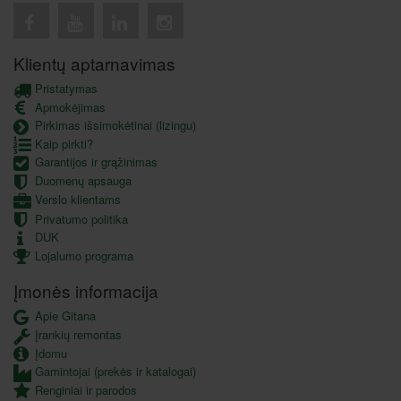
Klientų aptarnavimas
Pristatymas
Apmokėjimas
Pirkimas išsimokėtinai (lizingu)
Kaip pirkti?
Garantijos ir grąžinimas
Duomenų apsauga
Verslo klientams
Privatumo politika
DUK
Lojalumo programa
Įmonės informacija
Apie Gitana
Įrankių remontas
Įdomu
Gamintojai (prekės ir katalogai)
Renginiai ir parodos