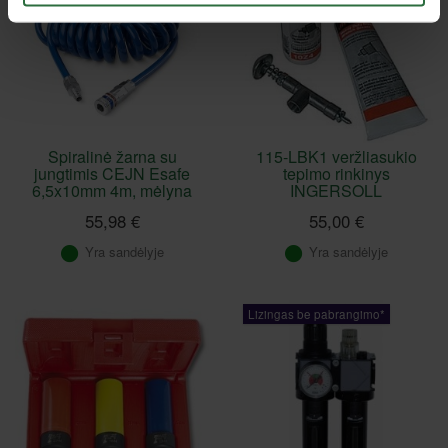
Spiralinė žarna su
115-LBK1 veržliasukio
jungtimis CEJN Esafe
tepimo rinkinys
6,5x10mm 4m, mėlyna
INGERSOLL
55,98 €
55,00 €
Yra sandėlyje
Yra sandėlyje
Lizingas be pabrangimo*