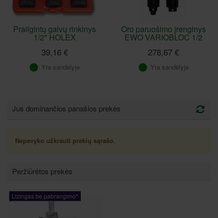
Prailgintų galvų rinkinys
Oro paruošimo įrenginys
1/2" HOLEX
EWO VARIOBLOC 1/2
39,16 €
278,67 €
Yra sandėlyje
Yra sandėlyje
Jus dominančios panašios prekės
Nepavyko užkrauti prekių sąrašo.
Peržiūrėtos prekės
Lizingas be pabrangimo*