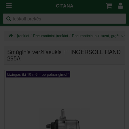
GITANA
Įrankiai
Pneumatiniai įrankiai
Pneumatiniai suktuvai, gręžtuvai ir
Smūginis veržliasukis 1" INGERSOLL RAND
295A
Lizingas iki 10 mėn. be pabrangimo!*