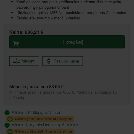
Ypač galingas smūginis veržliasukis suderina išskirtinę galią,
patvarumą ir patogumą dirbant
Didžiausios galios 1356 Nm pasiekimas per pirmas 2 sekundes
Didelio efektyvumo 6 menčių variklis
Kaina:
886,21 €
Į krepšelį
Palyginti
Pasiūlyk kainą
Mėnesio įmoka nuo 88.63 €
Minimalus pradinis įnašas nuo 0.00 €. Paskolos laikotarpis 10
mėnesių.
Vilnius I, Pirklių g. 5, Vilnius
Galimas greitas atsiėmimas ar pristatymas
Vilnius II, Mykolo Lietuvio g. 6, Vilnius
Galimas greitas atsiėmimas ar pristatymas