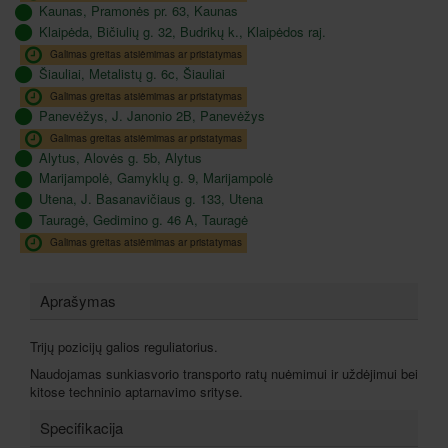
Kaunas, Pramonės pr. 63, Kaunas
Klaipėda, Bičiulių g. 32, Budrikų k., Klaipėdos raj.
Galimas greitas atsiėmimas ar pristatymas
Šiauliai, Metalistų g. 6c, Šiauliai
Galimas greitas atsiėmimas ar pristatymas
Panevėžys, J. Janonio 2B, Panevėžys
Galimas greitas atsiėmimas ar pristatymas
Alytus, Alovės g. 5b, Alytus
Marijampolė, Gamyklų g. 9, Marijampolė
Utena, J. Basanavičiaus g. 133, Utena
Tauragė, Gedimino g. 46 A, Tauragė
Galimas greitas atsiėmimas ar pristatymas
Aprašymas
Trijų pozicijų galios reguliatorius.
Naudojamas sunkiasvorio transporto ratų nuėmimui ir uždėjimui bei
kitose techninio aptarnavimo srityse.
Specifikacija