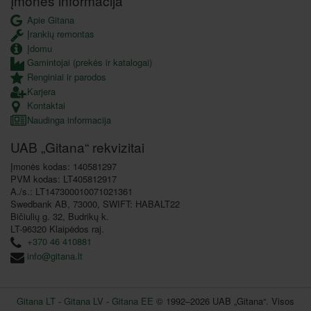
Įmonės informacija
Apie Gitana
Įrankių remontas
Įdomu
Gamintojai (prekės ir katalogai)
Renginiai ir parodos
Karjera
Kontaktai
Naudinga informacija
UAB „Gitana“ rekvizitai
Įmonės kodas: 140581297
PVM kodas: LT405812917
A./s.: LT147300010071021361
Swedbank AB, 73000, SWIFT: HABALT22
Bičiulių g. 32, Budrikų k.
LT-96320 Klaipėdos raj.
+370 46 410881
info@gitana.lt
Gitana LT
-
Gitana LV
-
Gitana EE
© 1992–2026 UAB „Gitana“. Visos