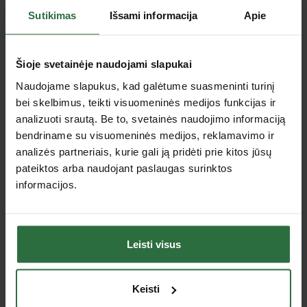
Paslėpta ašies galva leidžia dirbti ypač siaurose vietose.
Sutikimas
Išsami informacija
Apie
Specifikacija
Svoris
0,2 kg
Šioje svetainėje naudojami slapukai
Apsukų skaičius
80000 aps./min.
Naudojame slapukus, kad galėtume suasmeninti turinį
Garantija fiziniams asmenims
24 mėn.
bei skelbimus, teikti visuomeninės medijos funkcijas ir
analizuoti srautą. Be to, svetainės naudojimo informaciją
Galingumas
110 W
bendriname su visuomeninės medijos, reklamavimo ir
Vidinis žarnos skersmuo
5 mm
analizės partneriais, kurie gali ją pridėti prie kitos jūsų
Tipas
Tiesiniai šlifuokliai
pateiktos arba naudojant paslaugas surinktos
Oro sunaudojimas
310 l/min.
informacijos.
Garantija juridiniams asmenims
12 mėn,
Jus dominančios panašios prekės
Leisti visus
Nepavyko užkrauti prekių sąrašo.
Keisti