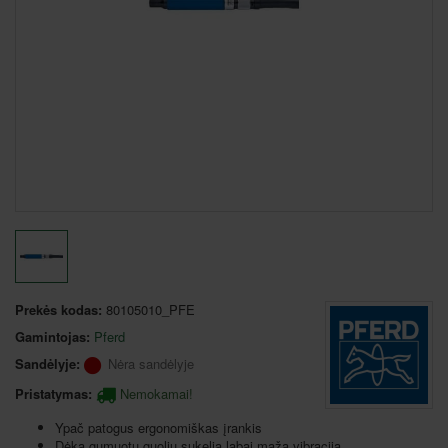
Prekės kodas:
80105010_PFE
Gamintojas:
Pferd
Sandėlyje:
Nėra sandėlyje
Pristatymas:
Nemokamai!
Ypač patogus ergonomiškas įrankis
Dėka gumuotų guolių sukelia labai mažą vibraciją