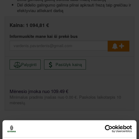
Dėl didelio galingumo galima pilnai apkrauti frezą taip greičiau ir
efektyviau atliekant darbą
Kaina:
1 094,81 €
Informuokite mane kai ši prekė bus
Palyginti
Pasiūlyk kainą
Mėnesio įmoka nuo 109.49 €
Minimalus pradinis įnašas nuo 0.00 €. Paskolos laikotarpis 10
mėnesių.
Aprašymas