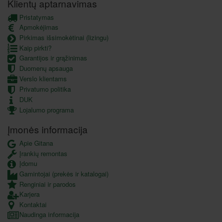
Klientų aptarnavimas
Pristatymas
Apmokėjimas
Pirkimas išsimokėtinai (lizingu)
Kaip pirkti?
Garantijos ir grąžinimas
Duomenų apsauga
Verslo klientams
Privatumo politika
DUK
Lojalumo programa
Įmonės informacija
Apie Gitana
Įrankių remontas
Įdomu
Gamintojai (prekės ir katalogai)
Renginiai ir parodos
Karjera
Kontaktai
Naudinga informacija