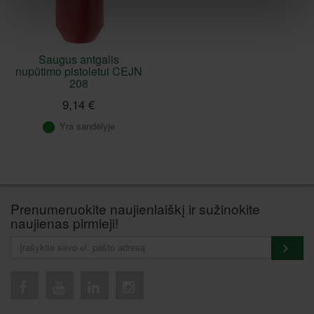
Saugus antgalis
nupūtimo pistoletui CEJN
208
9,14 €
Yra sandėlyje
Prenumeruokite naujienlaiškį ir sužinokite
naujienas pirmieji!