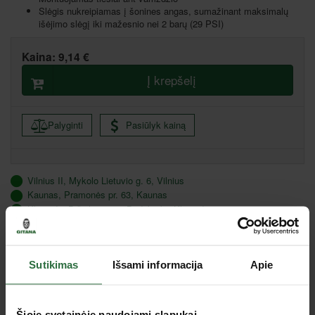
Slėgis nukreipiamas į šonines angas, sumažinant maksimalų
išėjimo slėgį iki mažesnio nei 2 barų (29 PSI)
Kaina:
9,14 €
Į krepšelį
Palyginti
Pasiūlyk kainą
Vilnius II, Mykolo Lietuvio g. 6, Vilnius
Kaunas, Pramonės pr. 63, Kaunas
Klaipėda, Bičiulių g. 32, Budrikų k., Klaipėdos raj.
Šiauliai, Metalistų g. 6c, Šiauliai
Panevėžys, J. Janonio 2B, Panevėžys
Marijampolė, Gamyklų g. 9, Marijampolė
Sutikimas
Išsami informacija
Apie
Aprašymas
Šioje svetainėje naudojami slapukai