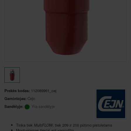
Prekės kodas:
112089961_cej
Gamintojas:
Cejn
Sandėlyje:
Yra sandėlyje
Tinka tiek
MultiFLOW
, tiek 209 ir
208
pūtimo pistoletams
Montuojamas tiesiai ant vamzdžio