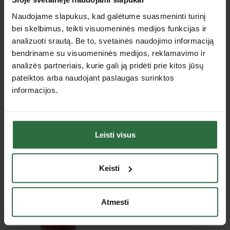
Nominalus srauto skersmuo – 6,2 mm.
Naudojame slapukus, kad galėtume suasmeninti turinį
Specifikacija
bei skelbimus, teikti visuomeninės medijos funkcijas ir
analizuoti srautą. Be to, svetainės naudojimo informaciją
bendriname su visuomeninės medijos, reklamavimo ir
Tipas
Priedai
analizės partneriais, kurie gali ją pridėti prie kitos jūsų
pateiktos arba naudojant paslaugas surinktos
Jus dominančios panašios prekės
informacijos.
Nepavyko užkrauti prekių sąrašo.
Leisti visus
Peržiūrėtos prekės
Keisti
Atmesti