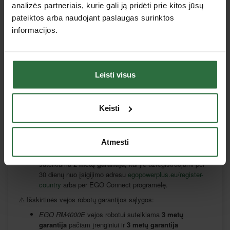
analizės partneriais, kurie gali ją pridėti prie kitos jūsų
Kokios yra EGO įrankių garantinės sąlygos?
pateiktos arba naudojant paslaugas surinktos
informacijos.
Fiziniams asmenims taikoma
5 metų
garantija visiems
įrankiams ir
3 metų
garantija akumuliatoriams, kai jie
užregistruojami per 30 dienų nuo įsigijimo adresu
egopowerplus.eu/register-country
arba per EGO Connect
Leisti visus
programėlę.
Juridiniams asmenims taikoma garantija:
Keisti
„Pro X“
serijos
įrankiams ir akumuliatoriams suteikiama
3
metų garantija,
kai jie užregistruojami per 30 dienų nuo
įsigijimo adresu
egopowerplus.eu/register-country
arba per
Atmesti
EGO Connect programėlę.
„Professional“
serijos
įrankiams ir 56V akumuliatoriams
suteikiama
2 metų garantija,
kai jie užregistruojami per
30 dienų nuo įsigijimo adresu
egopowerplus.eu/register-
country
arba per EGO Connect programėlę.
⚠️ Išskirtinės vejos robotų garantijos sąlygos:
EGO RM4000E
vejos robotui suteikiama
3 metų
garantija
pačiam įrenginiui ir
3 metų garantija