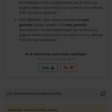
akumuliatoriui, kai jie užregistruojami per 30 dienų nuo
įsigijimo adresu
egopowerplus.eu/register-country
arba per
EGO Connect programėlę.
EGO RM2000E
vejos robotui suteikiama
3 metų
garantija
pačiam įrenginiui ir
2 metų garantija
akumuliatoriui, kai jie užregistruojami per 30 dienų nuo
įsigijimo adresu
egopowerplus.eu/register-country
arba per
EGO Connect programėlę.
Ar ši informacija Jums buvo naudinga?
Straipsnio naudingumas:
33
/
3
Taip
Ne
Jus dominančios panašios prekės
Nepavyko užkrauti prekių sąrašo.