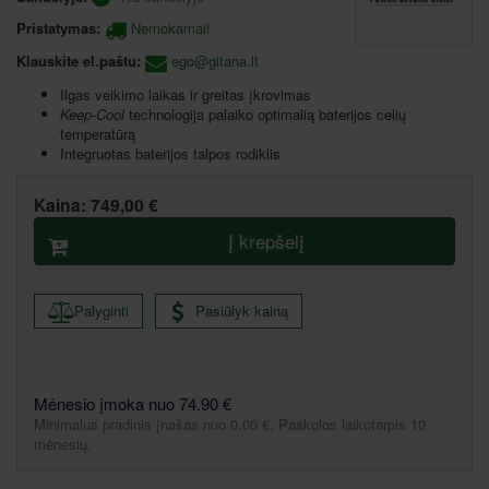
Pristatymas:
Nemokamai!
Klauskite el.paštu:
ego@gitana.lt
Ilgas veikimo laikas ir greitas įkrovimas
Keep-Cool
technologija palaiko optimalią baterijos celių
temperatūrą
Integruotas baterijos talpos rodiklis
Kaina:
749,00 €
Į krepšelį
Palyginti
Pasiūlyk kainą
Mėnesio įmoka nuo 74.90 €
Minimalus pradinis įnašas nuo 0.00 €. Paskolos laikotarpis 10
mėnesių.