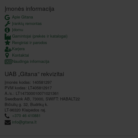
Įmonės informacija
Apie Gitana
Įrankių remontas
Įdomu
Gamintojai (prekės ir katalogai)
Renginiai ir parodos
Karjera
Kontaktai
Naudinga informacija
UAB „Gitana“ rekvizitai
Įmonės kodas: 140581297
PVM kodas: LT405812917
A./s.: LT147300010071021361
Swedbank AB, 73000, SWIFT: HABALT22
Bičiulių g. 32, Budrikų k.
LT-96320 Klaipėdos raj.
+370 46 410881
info@gitana.lt