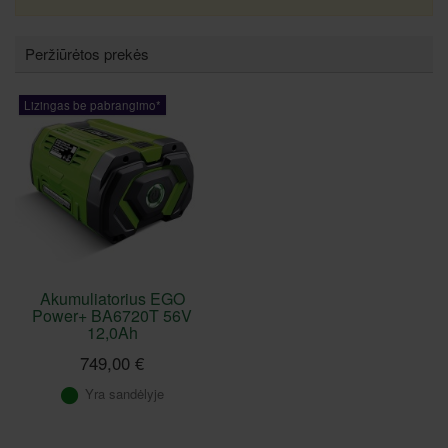
Peržiūrėtos prekės
Lizingas be pabrangimo*
Akumuliatorius EGO
Power+ BA6720T 56V
12,0Ah
749,00 €
Yra sandėlyje