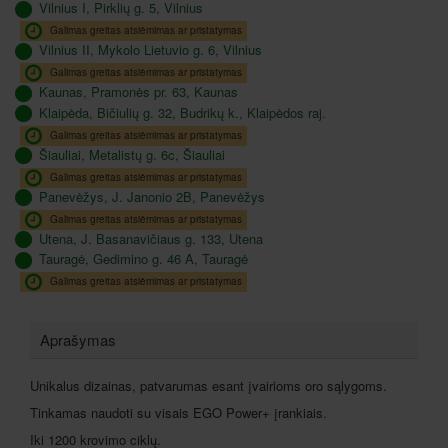
Vilnius I, Pirklių g. 5, Vilnius
Galimas greitas atsiėmimas ar pristatymas
Vilnius II, Mykolo Lietuvio g. 6, Vilnius
Galimas greitas atsiėmimas ar pristatymas
Kaunas, Pramonės pr. 63, Kaunas
Klaipėda, Bičiulių g. 32, Budrikų k., Klaipėdos raj.
Galimas greitas atsiėmimas ar pristatymas
Šiauliai, Metalistų g. 6c, Šiauliai
Galimas greitas atsiėmimas ar pristatymas
Panevėžys, J. Janonio 2B, Panevėžys
Galimas greitas atsiėmimas ar pristatymas
Utena, J. Basanavičiaus g. 133, Utena
Tauragė, Gedimino g. 46 A, Tauragė
Galimas greitas atsiėmimas ar pristatymas
Aprašymas
Unikalus dizainas, patvarumas esant įvairioms oro sąlygoms.
Tinkamas naudoti su visais EGO Power+ įrankiais.
Iki 1200 krovimo ciklų.