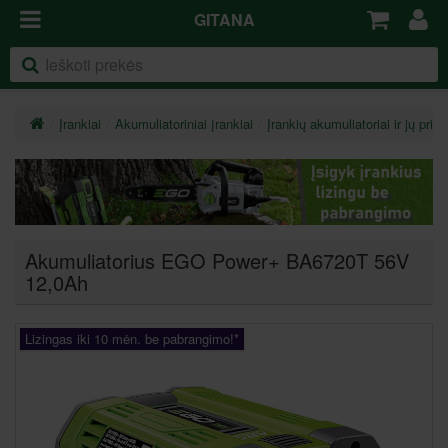
GITANA
Įrankiai
Akumuliatoriniai įrankiai
Įrankių akumuliatoriai ir jų pried
Akumuliatorius EGO Power+ BA6720T 56V
12,0Ah
Lizingas iki 10 mėn. be pabrangimo!*