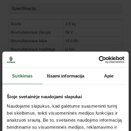
Specifikacija
Svoris
3,6 kg
Akumuliatoriaus įtampa
56 V
Akumuliatoriaus talpa
12,0 Ah
Akumuliatoriaus medžiaga
Li-Ion
230 min. (CH2100E), 90 min.
Įkrovimo laikas
(CH5500E)
Tipas
Akumuliatoriai
Sutikimas
Išsami informacija
Apie
Apsaugos klasė
IPX4
Garantija fiziniams asmenims,
36
mėn.
Šioje svetainėje naudojami slapukai
Garantija juridiniams
24
Naudojame slapukus, kad galėtume suasmeninti turinį
asmenims, mėn.
bei skelbimus, teikti visuomeninės medijos funkcijas ir
analizuoti srautą. Be to, svetainės naudojimo informaciją
DUK
bendriname su visuomeninės medijos, reklamavimo ir