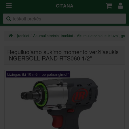
GITANA
Įrankiai
Akumuliatoriniai įrankiai
Akumuliatoriniai suktuvai, gręžt
Reguliuojamo sukimo momento veržliasukis
INGERSOLL RAND RTS060 1/2"
Lizingas iki 10 mėn. be pabrangimo!*