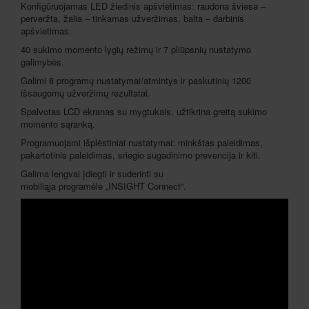
Konfigūruojamas LED žiedinis apšvietimas: raudona šviesa –
perveržta, žalia – tinkamas užveržimas, balta – darbinis
apšvietimas.
40 sukimo momento lygių režimų ir 7 pliūpsnių nustatymo
galimybės.
Galimi 8 programų nustatymai/atmintys ir paskutinių 1200
išsaugomų užveržimų rezultatai.
Spalvotas LCD ekranas su mygtukais, užtikrina greitą sukimo
momento sąranką.
Programuojami išplėstiniai nustatymai: minkštas paleidimas,
pakartotinis paleidimas, sriegio sugadinimo prevencija ir kiti.
Galima lengvai įdiegti ir suderinti su
mobiliąja programėle „INSIGHT Connect“.