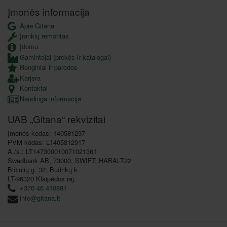
Įmonės informacija
Apie Gitana
Įrankių remontas
Įdomu
Gamintojai (prekės ir katalogai)
Renginiai ir parodos
Karjera
Kontaktai
Naudinga informacija
UAB „Gitana“ rekvizitai
Įmonės kodas: 140581297
PVM kodas: LT405812917
A./s.: LT147300010071021361
Swedbank AB, 73000, SWIFT: HABALT22
Bičiulių g. 32, Budrikų k.
LT-96320 Klaipėdos raj.
+370 46 410881
info@gitana.lt