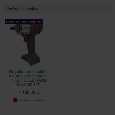
Peržiūrėtos prekės
Lizingas be pabrangimo*
Reguliuojamo sukimo
momento veržliasukis
INGERSOLL RAND
RTS060 1/2"
1 160,25 €
Užsakoma prekė