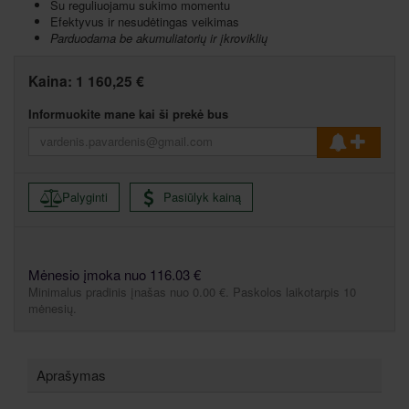
Su reguliuojamu sukimo momentu
Efektyvus ir nesudėtingas veikimas
Parduodama be akumuliatorių ir įkroviklių
Kaina:
1 160,25 €
Informuokite mane kai ši prekė bus
Palyginti
Pasiūlyk kainą
Mėnesio įmoka nuo 116.03 €
Minimalus pradinis įnašas nuo 0.00 €. Paskolos laikotarpis 10
mėnesių.
Aprašymas