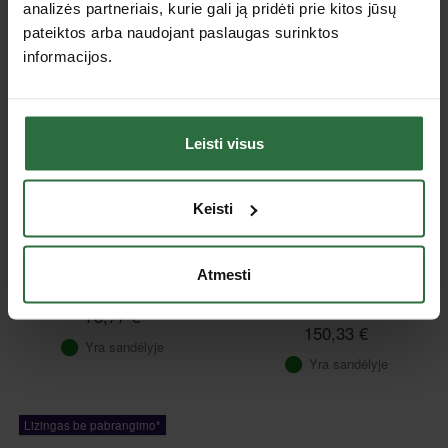
analizės partneriais, kurie gali ją pridėti prie kitos jūsų
pateiktos arba naudojant paslaugas surinktos
Rekomenduojami priedai
informacijos.
Lizingas be pabrangimo*
Leisti visus
Keisti
Atmesti
Adapteris FEIN Vario 1/2”
Įkroviklis INGERSOLL-
RAND BC1121 12-20V
78,77 €
150,33 €
Yra sandėlyje
Yra sandėlyje
Lizingas be pabrangimo*