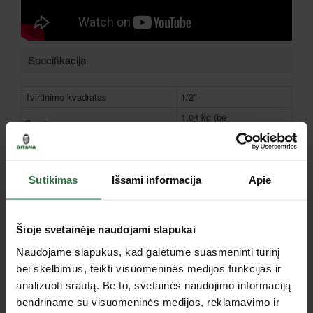
Specifikacija
Tvirtinimo kvadratas
1/2"
1,04 kg (be
Svoris
akumuliatorius)
Akumuliatoriaus medžiaga
Li-ion
Matmenys (ilgis x plotis x aukštis)
165 x 62 x 210 mm
Sutikimas
Išsami informacija
Apie
Veržlės sukimo skersmuo
M8-M10
Darbinis sukimo momentas
12-60 Nm
Šioje svetainėje naudojami slapukai
Tipas
Veržliasukiai
Garantija fiziniams asmenims, mėn.
24
Naudojame slapukus, kad galėtume suasmeninti turinį
bei skelbimus, teikti visuomeninės medijos funkcijas ir
Garantija juridiniams asmenims,
12
mėn.
analizuoti srautą. Be to, svetainės naudojimo informaciją
bendriname su visuomeninės medijos, reklamavimo ir
Akumuliatorius ir įkroviklis
Nėra