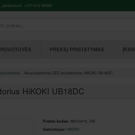
. parduotuvė: +370 610 69565
ARDUOTUVĖS
PREKIŲ PRISTATYMAS
ĮRAN
prožektoriai
Akumuliatorinis LED prožektorius HiKOKI UB18DC
ktorius HiKOKI UB18DC
Prekės kodas:
68010415_HiK
Gamintojas:
HiKOKI