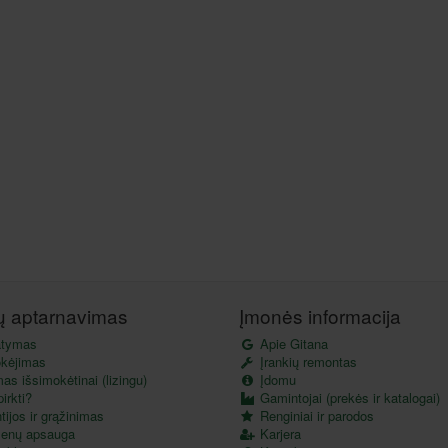
tų aptarnavimas
Įmonės informacija
atymas
Apie Gitana
kėjimas
Įrankių remontas
as išsimokėtinai (lizingu)
Įdomu
irkti?
Gamintojai (prekės ir katalogai)
ijos ir grąžinimas
Renginiai ir parodos
enų apsauga
Karjera