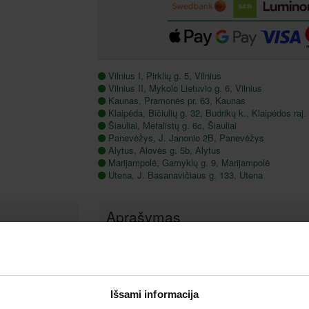
Vilnius I, Pirklių g. 5, Vilnius
Vilnius II, Mykolo Lietuvio g. 6, Vilnius
Kaunas, Pramonės pr. 63, Kaunas
Klaipėda, Bičiulių g. 32, Budrikų k., Klaipėdos raj.
Šiauliai, Metalistų g. 6c, Šiauliai
Panevėžys, J. Janonio 2B, Panevėžys
Alytus, Alovės g. 5b, Alytus
Marijampolė, Gamyklų g. 9, Marijampolė
Utena, J. Basanavičiaus g. 133, Utena
Aprašymas
Reguliuojamas ryškumas nuo 700lm iki 4000lm.
akumuliatoriaus)
Komplekte kartu su USB laidu, skirtu prožektoriui įkr
Galima tvirtinti ant sienos.
Išsami informacija
Įmontuota akumuliatoriaus indikatoriaus lemputė rodo