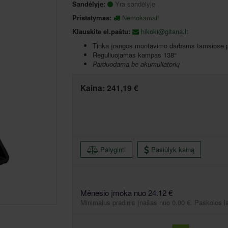
Sandėlyje:
Yra sandėlyje
Pristatymas:
Nemokamai!
Klauskite el.paštu:
hikoki@gitana.lt
Tinka įrangos montavimo darbams tamsiose 
Reguliuojamas kampas 138°
Parduodama be akumuliatorių
Kaina:
241,19 €
Palyginti
Pasiūlyk kainą
Mėnesio įmoka nuo 24.12 €
Minimalus pradinis įnašas nuo 0.00 €. Paskolos l