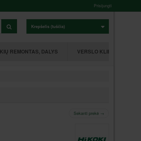
Prisijungti
Krepšelis
(tuščia)
KIŲ REMONTAS, DALYS
VERSLO KLIENTAMS
Sekanti prekė
→