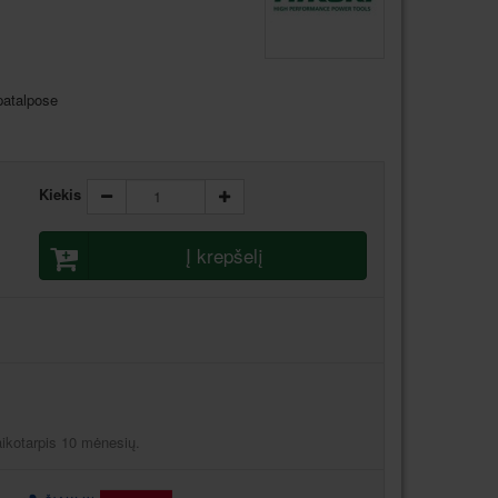
patalpose
Kiekis
Į krepšelį
aikotarpis 10 mėnesių.