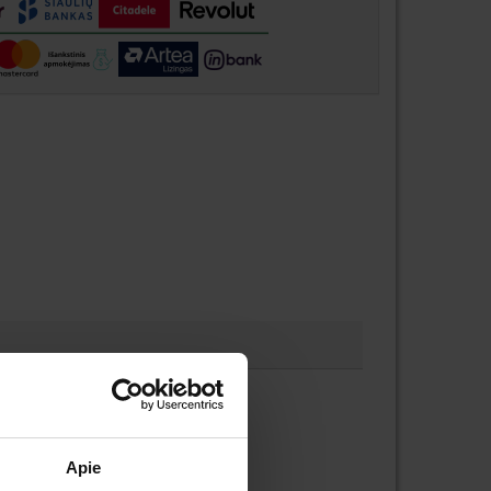
auti.
Apie
 likusį įkrovimą.