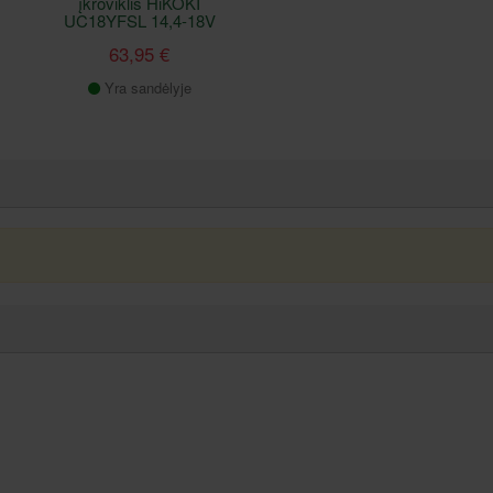
įkroviklis HiKOKI
UC18YFSL 14,4-18V
63,95 €
Yra sandėlyje