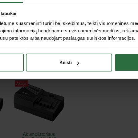
x 276 mm
Atitinka IP 65 standartą, yra a
tsparus dulkėms ir van
slapukai
Didžiausias ve
m
Šviesos srautas
tume suasmeninti turinį bei skelbimus, teikti visuomeninės medij
(liumenais)
dojimo informaciją bendriname su visuomeninės medijos, reklamav
3,0 Ah
os jūsų pateiktos arba naudojant paslaugas surinktos informacijos.
700
12
s
4000
1,5
Keisti
Akcija
Akumuliatoriaus