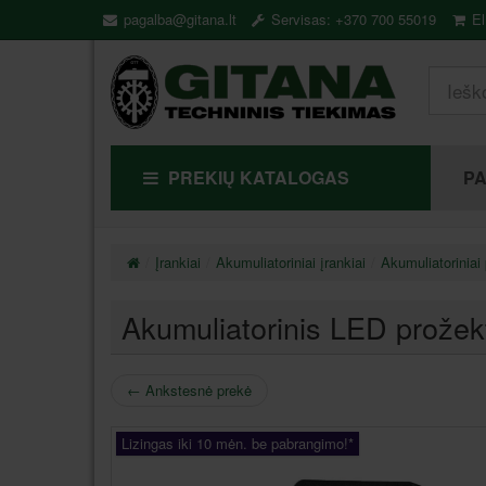
pagalba@gitana.lt
Servisas: +370 700 55019
El
PREKIŲ KATALOGAS
P
Įrankiai
Akumuliatoriniai įrankiai
Akumuliatoriniai 
Akumuliatorinis LED prože
←
Ankstesnė prekė
Lizingas iki 10 mėn. be pabrangimo!*