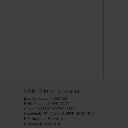
UAB „Gitana“ rekvizitai
Įmonės kodas: 140581297
PVM kodas: LT405812917
A./s.: LT147300010071021361
Swedbank AB, 73000, SWIFT: HABALT22
Bičiulių g. 32, Budrikų k.
LT-96320 Klaipėdos raj.