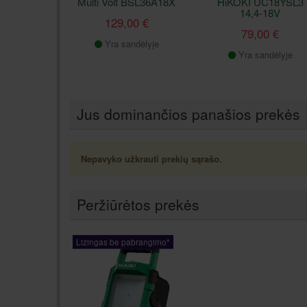
Multi Volt BSL36A18X
HiKOKI UC18YSL3
14,4-18V
129,00 €
79,00 €
Yra sandėlyje
Yra sandėlyje
Jus dominančios panašios prekės
Nepavyko užkrauti prekių sąrašo.
Peržiūrėtos prekės
Lizingas be pabrangimo*