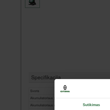
Specifikacija
Svoris
1,9 kg (be 
Akumuliatoriaus įtampa
18 V
Sutikimas
Akumuliatoriaus medžiaga
Li-ion