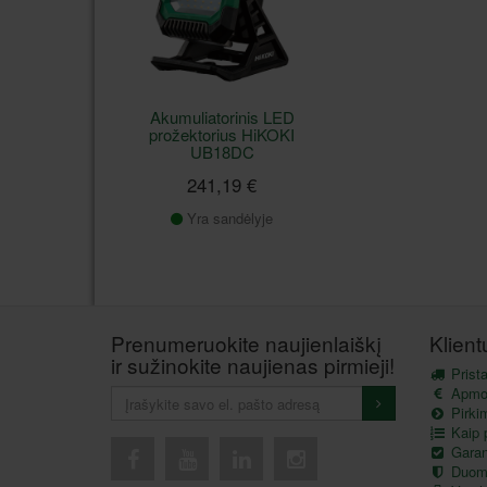
Akumuliatorinis LED
prožektorius HiKOKI
UB18DC
241,19 €
Yra sandėlyje
Prenumeruokite naujienlaiškį
Klien
ir sužinokite naujienas pirmieji!
Prist
Apmo
Pirkim
Kaip p
Garant
Duom