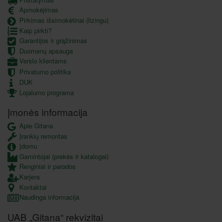
Apmokėjimas
Pirkimas išsimokėtinai (lizingu)
Kaip pirkti?
Garantijos ir grąžinimas
Duomenų apsauga
Verslo klientams
Privatumo politika
DUK
Lojalumo programa
Įmonės informacija
Apie Gitana
Įrankių remontas
Įdomu
Gamintojai (prekės ir katalogai)
Renginiai ir parodos
Karjera
Kontaktai
Naudinga informacija
UAB „Gitana“ rekvizitai