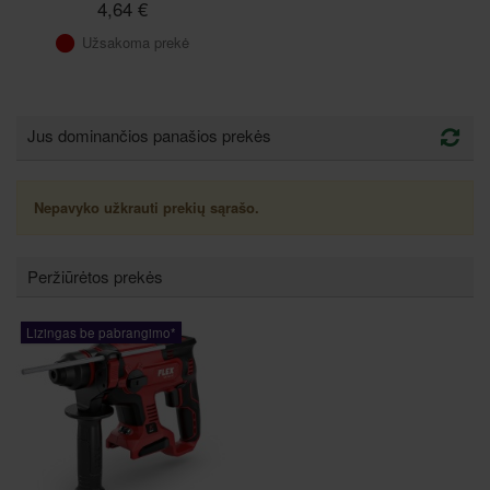
4,64 €
Užsakoma prekė
Jus dominančios panašios prekės
Nepavyko užkrauti prekių sąrašo.
Peržiūrėtos prekės
Lizingas be pabrangimo*