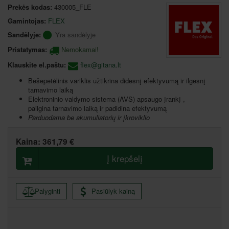
Prekės kodas:
430005_FLE
Gamintojas:
FLEX
Sandėlyje:
Yra sandėlyje
Pristatymas:
Nemokamai!
Klauskite el.paštu:
flex@gitana.lt
Bešepetėlinis variklis užtikrina didesnį efektyvumą ir ilgesnį
tarnavimo laiką
Elektroninio valdymo sistema (AVS) apsaugo įrankį ,
pailgina tarnavimo laiką ir padidina efektyvumą
Parduodama be akumuliatorių ir įkroviklio
Kaina:
361,79 €
Į krepšelį
Palyginti
Pasiūlyk kainą