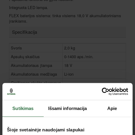
Integruota LED lempa.
FLEX baterijos sistema: tinka visiems 18,0 V akumuliatoriniams
įrankiams.
Specifikacija
Svoris
2,0 kg
Apsukų skaičius
0-1400 aps./min.
Akumuliatoriaus įtampa
18 V
Akumuliatoriaus medžiaga
Li-ion
Gręžiamos skylės skersmuo
13 mm
pliene
Gręžiamos skylės skersmuo
20 mm
medienoje
Sutikimas
Išsami informacija
Apie
Gręžiamos skylės skersmuo
18 mm
betone
Griebtuvas
SDS Plus
Šioje svetainėje naudojami slapukai
Smūgių skaičius
0-4500 sm./min.