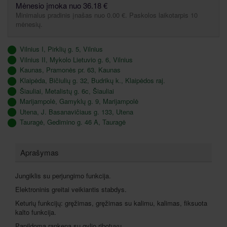
Mėnesio įmoka nuo 36.18 €
Minimalus pradinis įnašas nuo 0.00 €. Paskolos laikotarpis 10
mėnesių.
Vilnius I, Pirklių g. 5, Vilnius
Vilnius II, Mykolo Lietuvio g. 6, Vilnius
Kaunas, Pramonės pr. 63, Kaunas
Klaipėda, Bičiulių g. 32, Budrikų k., Klaipėdos raj.
Šiauliai, Metalistų g. 6c, Šiauliai
Marijampolė, Gamyklų g. 9, Marijampolė
Utena, J. Basanavičiaus g. 133, Utena
Tauragė, Gedimino g. 46 A, Tauragė
Aprašymas
Jungiklis su perjungimo funkcija.
Elektroninis greitai veikiantis stabdys.
Keturių funkcijų: gręžimas, gręžimas su kalimu, kalimas, fiksuota
kalto funkcija.
Papildoma rankena su gylio ribotuvu.