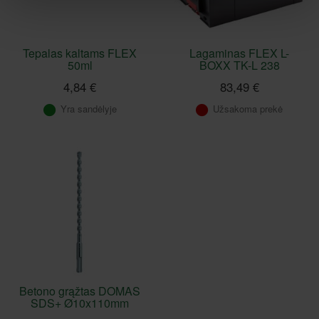
Tepalas kaltams FLEX
Lagaminas FLEX L-
50ml
BOXX TK-L 238
4,84 €
83,49 €
Yra sandėlyje
Užsakoma prekė
Betono grąžtas DOMAS
SDS+ Ø10x110mm