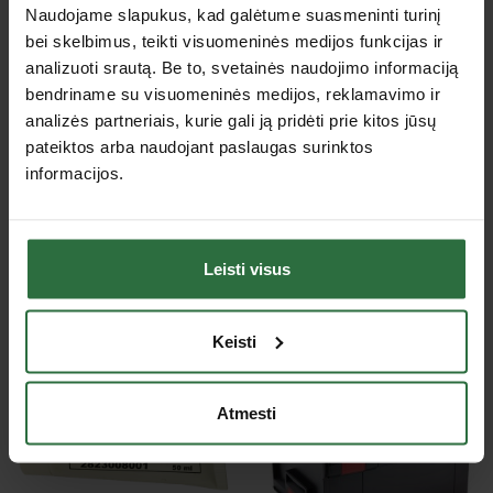
Naudojame slapukus, kad galėtume suasmeninti turinį
Smūgio jėga
1,7 J
bei skelbimus, teikti visuomeninės medijos funkcijas ir
Tipas
Trijų funkcijų perforatoriai
analizuoti srautą. Be to, svetainės naudojimo informaciją
Gylio ribotuvas, rankena,
bendriname su visuomeninės medijos, reklamavimo ir
Standartiniai priedai
plastikinis lagaminas.
analizės partneriais, kurie gali ją pridėti prie kitos jūsų
Garantija fiziniams
pateiktos arba naudojant paslaugas surinktos
36
asmenims, mėn.
informacijos.
Garantija juridiniams
36
asmenims, mėn.
Akumuliatorius ir įkroviklis
Nėra
Leisti visus
Rekomenduojami priedai
Keisti
Atmesti