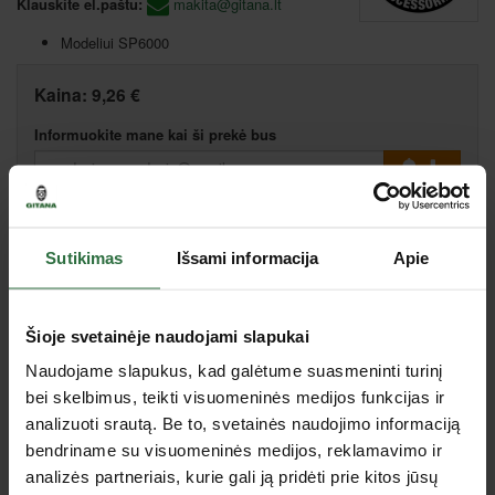
Klauskite el.paštu:
makita@gitana.lt
Modeliui SP6000
Kaina:
9,26 €
Informuokite mane kai ši prekė bus
Palyginti
Pasiūlyk kainą
Sutikimas
Išsami informacija
Apie
Šioje svetainėje naudojami slapukai
Jus dominančios panašios prekės
Naudojame slapukus, kad galėtume suasmeninti turinį
bei skelbimus, teikti visuomeninės medijos funkcijas ir
analizuoti srautą. Be to, svetainės naudojimo informaciją
Nepavyko užkrauti prekių sąrašo.
bendriname su visuomeninės medijos, reklamavimo ir
analizės partneriais, kurie gali ją pridėti prie kitos jūsų