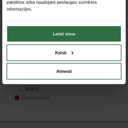
pateiktos arba naudojant paslaugas surinktos
Peržiūrėtos prekės
informacijos.
Leisti visus
Keisti
Atmesti
MAKPAC lagamino Nr.4
įdėklas 837945-7
9,26 €
Užsakoma prekė