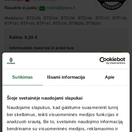
Klauskite el.paštu:
makita@gitana.lt
Modeliams: BTD129, BTD134, BTD136, BTD146, BTD147, BTP130,
BTP131, BTP140, BTP141, BTS130, BTW250, BTW251.
Kaina:
9,26 €
Informuokite mane kai ši prekė bus
Palyginti
Pasiūlyk kainą
Sutikimas
Išsami informacija
Apie
Šioje svetainėje naudojami slapukai
Naudojame slapukus, kad galėtume suasmeninti turinį
Jus dominančios panašios prekės
bei skelbimus, teikti visuomeninės medijos funkcijas ir
analizuoti srautą. Be to, svetainės naudojimo informaciją
bendriname su visuomeninės medijos, reklamavimo ir
Nepavyko užkrauti prekių sąrašo.