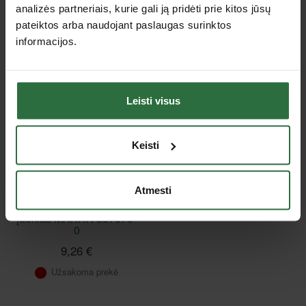
analizės partneriais, kurie gali ją pridėti prie kitos jūsų
pateiktos arba naudojant paslaugas surinktos
Peržiūrėtos prekės
informacijos.
Leisti visus
Keisti
Atmesti
MAKPAC lagamino Nr. 2
įdėklas MAKITA 837670-
0
9,26 €
Užsakoma prekė