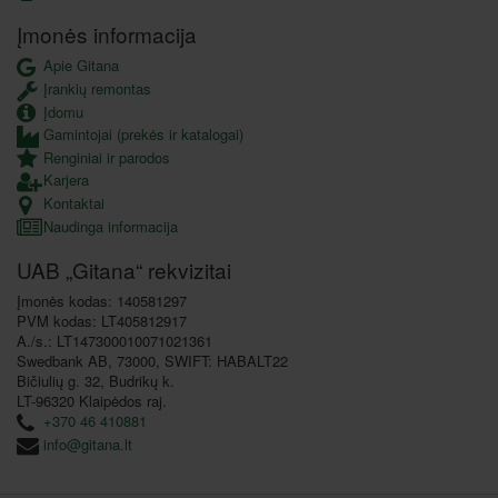
Įmonės informacija
Apie Gitana
Įrankių remontas
Įdomu
Gamintojai (prekės ir katalogai)
Renginiai ir parodos
Karjera
Kontaktai
Naudinga informacija
UAB „Gitana“ rekvizitai
Įmonės kodas: 140581297
PVM kodas: LT405812917
A./s.: LT147300010071021361
Swedbank AB, 73000, SWIFT: HABALT22
Bičiulių g. 32, Budrikų k.
LT-96320 Klaipėdos raj.
+370 46 410881
info@gitana.lt