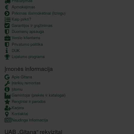
Pristatymas
Apmokėjimas
Pirkimas išsimokėtinai (lizingu)
Kaip pirkti?
Garantijos ir grąžinimas
Duomenų apsauga
Verslo klientams
Privatumo politika
DUK
Lojalumo programa
Įmonės informacija
Apie Gitana
Įrankių remontas
Įdomu
Gamintojai (prekės ir katalogai)
Renginiai ir parodos
Karjera
Kontaktai
Naudinga informacija
UAB „Gitana“ rekvizitai