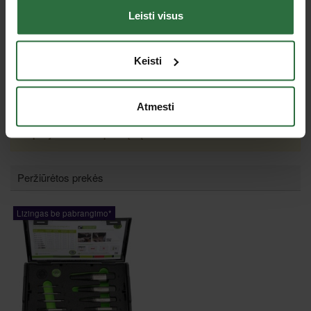
Specifikacija
Leisti visus
Svoris
720 g
Keisti
Jus dominančios panašios prekės
Atmesti
Nepavyko užkrauti prekių sąrašo.
Peržiūrėtos prekės
Lizingas be pabrangimo*