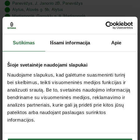
Panevėžys, J. Janonio 2B, Panevėžys
Alytus, Alovės g. 5b, Alytus
Marijampolė, Gamyklų g. 9, Marijampolė
Utena, J. Basanavičiaus g. 133, Utena
Tauragė, Gedimino g. 46 A, Tauragė
Sutikimas
Išsami informacija
Apie
Aprašymas
Norint išsukti nulūžusį varžtą: nurodyto skersmens grąžtu
Šioje svetainėje naudojami slapukai
išgręžiama skylė išimame varžte, smeigėje, įstatomas išsukiklis ir
sukamas prieš laikrodžio rodyklę.
Naudojame slapukus, kad galėtume suasmeninti turinį
Pateikiamas tvirtoje dėžutėje.
bei skelbimus, teikti visuomeninės medijos funkcijas ir
analizuoti srautą. Be to, svetainės naudojimo informaciją
Išsukiklio nr.
Išsukamo varžto dydis
49-1
3-6 mm
bendriname su visuomeninės medijos, reklamavimo ir
49-2
6-8 mm
analizės partneriais, kurie gali ją pridėti prie kitos jūsų
49-3
8-11 mm
pateiktos arba naudojant paslaugas surinktos
49-4
11-14 mm
49-5
14-18 mm
informacijos.
49-6
18-24 mm
49-7
24-33 mm
49-8
33-45 mm