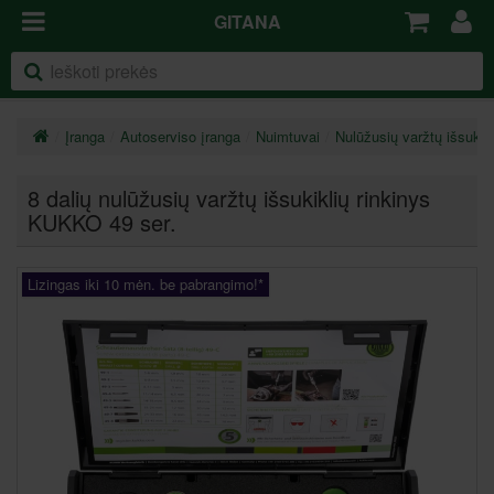
GITANA
Įranga
Autoserviso įranga
Nuimtuvai
Nulūžusių varžtų išsukikl
8 dalių nulūžusių varžtų išsukiklių rinkinys
KUKKO 49 ser.
Lizingas iki 10 mėn. be pabrangimo!*