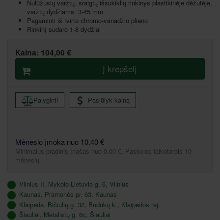
Nulūžusių varžtų, sraigtų išsukiklių rinkinys plastikinėje dėžutėje,
varžtų dydžiams: 3-45 mm
Pagaminti iš tvirto chromo-vanadžio plieno
Rinkinį sudaro 1-8 dydžiai
Kaina:
104,00 €
Į krepšelį
Palyginti
Pasiūlyk kainą
Mėnesio įmoka nuo 10.40 €
Minimalus pradinis įnašas nuo 0.00 €. Paskolos laikotarpis 10
mėnesių.
Vilnius II, Mykolo Lietuvio g. 6, Vilnius
Kaunas, Pramonės pr. 63, Kaunas
Klaipėda, Bičiulių g. 32, Budrikų k., Klaipėdos raj.
Šiauliai, Metalistų g. 6c, Šiauliai