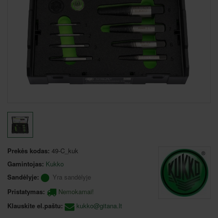
Prekės kodas:
49-C_kuk
Gamintojas:
Kukko
Sandėlyje:
Yra sandėlyje
Pristatymas:
Nemokamai!
Klauskite el.paštu:
kukko@gitana.lt