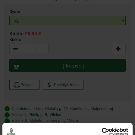
Dydis
Kaina:
25,00 €
Kiekis
Į krepšelį
Palyginti
Pasiūlyk kainą
Centrinis sandėlis, Bičiulių g. 32, Budrikų k., Klaipėdos raj.
Vilnius I, Pirklių g. 5, Vilnius
Vilnius II, Mykolo Lietuvio g. 6, Vilnius
Klaipėda, Bičiulių g. 32, Budrikų k., Klaipėdos raj.