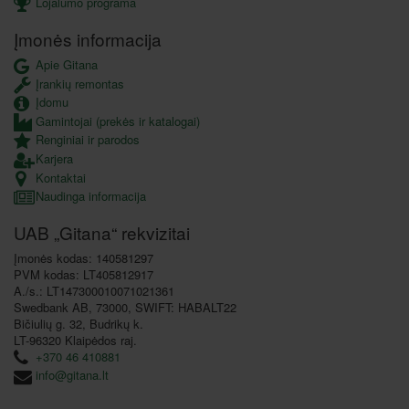
Lojalumo programa
Įmonės informacija
Apie Gitana
Įrankių remontas
Įdomu
Gamintojai (prekės ir katalogai)
Renginiai ir parodos
Karjera
Kontaktai
Naudinga informacija
UAB „Gitana“ rekvizitai
Įmonės kodas: 140581297
PVM kodas: LT405812917
A./s.: LT147300010071021361
Swedbank AB, 73000, SWIFT: HABALT22
Bičiulių g. 32, Budrikų k.
LT-96320 Klaipėdos raj.
+370 46 410881
info@gitana.lt