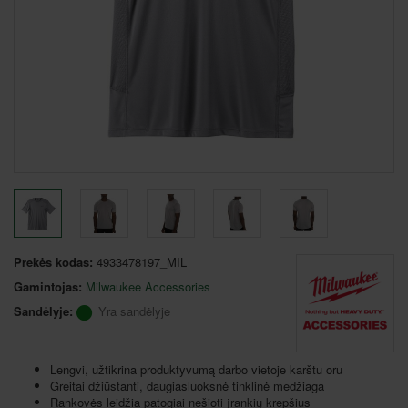
Prekės kodas:
4933478197_MIL
Gamintojas:
Milwaukee Accessories
Sandėlyje:
Yra sandėlyje
Lengvi, užtikrina produktyvumą darbo vietoje karštu oru
Greitai džiūstanti, daugiasluoksnė tinklinė medžiaga
Rankovės leidžia patogiai nešioti įrankių krepšius