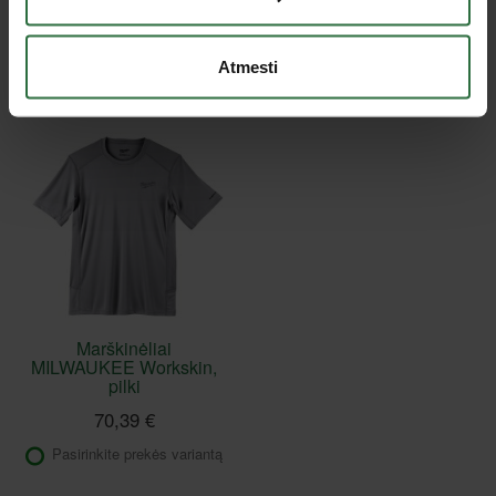
Nepavyko užkrauti prekių sąrašo.
Atmesti
Peržiūrėtos prekės
Marškinėliai
MILWAUKEE Workskin,
pilki
70,39 €
Pasirinkite prekės variantą