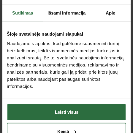
Aprašymas
Sutikimas
Išsami informacija
Apie
Greitai džiūstanti, daugiasluoksnė tinklinė medžiaga pagrindinėse
prakaito zonose, užtikrinanti puikią ventiliaciją pažastyse, kūno
šonuose ir nugaroje.
Šioje svetainėje naudojami slapukai
Rankovės leidžia patogiai nešioti įrankių krepšius, kuprines ar
Naudojame slapukus, kad galėtume suasmeninti turinį
alpinistinius diržus ir užtikrina didesnę judesių laisvę.
bei skelbimus, teikti visuomeninės medijos funkcijas ir
Specifikacija
analizuoti srautą. Be to, svetainės naudojimo informaciją
bendriname su visuomeninės medijos, reklamavimo ir
analizės partneriais, kurie gali ją pridėti prie kitos jūsų
Sudėtis
100 % poliesteris
pateiktos arba naudojant paslaugas surinktos
Spalva
Pilka
informacijos.
Tipas
Trumpomis rankovėmis
Sezoniškumas
Visi sezonai
Leisti visus
Jus dominančios panašios prekės
Keisti