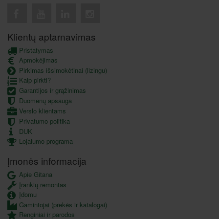
Klientų aptarnavimas
Pristatymas
Apmokėjimas
Pirkimas išsimokėtinai (lizingu)
Kaip pirkti?
Garantijos ir grąžinimas
Duomenų apsauga
Verslo klientams
Privatumo politika
DUK
Lojalumo programa
Įmonės informacija
Apie Gitana
Įrankių remontas
Įdomu
Gamintojai (prekės ir katalogai)
Renginiai ir parodos