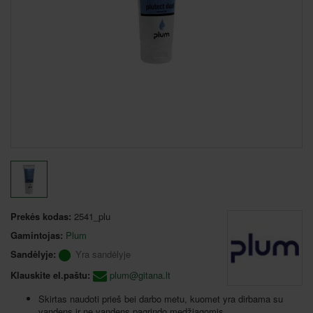
Prekės kodas:
2541_plu
Gamintojas:
Plum
Sandėlyje:
Yra sandėlyje
Klauskite el.paštu:
plum@gitana.lt
Skirtas naudoti prieš bei darbo metu, kuomet yra dirbama su
vandens ir ne vandens pagrindo medžiagomis