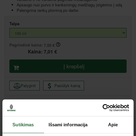
Apsaugo nuo purvo ir kenksmingų medžiagų įsigėrimo į odą
Palengvina rankų plovimą po darbo
Talpa
Pagrindinė kaina:
7,00 €
Kaina:
7,01 €
Į krepšelį
Palyginti
Pasiūlyk kainą
Centrinis sandėlis, Bičiulių g. 32, Budrikų k., Klaipėdos raj.
Serviso sandėlis, Bičiulių g. 30, Budrikų k., Klaipėdos raj.
Vilnius I, Pirklių g. 5, Vilnius
Sutikimas
Išsami informacija
Apie
Vilnius II, Mykolo Lietuvio g. 6, Vilnius
Kaunas, Pramonės pr. 63, Kaunas