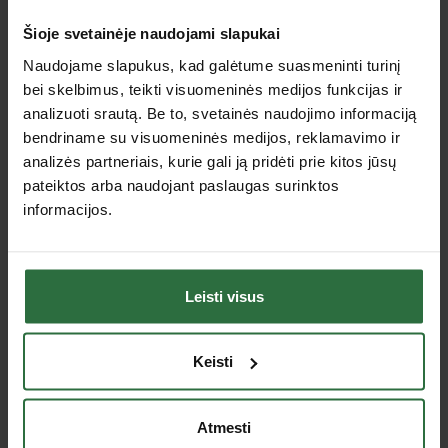
Šiauliai, Metalistų g. 6c, Šiauliai
Šioje svetainėje naudojami slapukai
Panevėžys, J. Janonio 2B, Panevėžys
Marijampolė, Gamyklų g. 9, Marijampolė
Naudojame slapukus, kad galėtume suasmeninti turinį
Utena, J. Basanavičiaus g. 133, Utena
bei skelbimus, teikti visuomeninės medijos funkcijas ir
analizuoti srautą. Be to, svetainės naudojimo informaciją
Specifikacija
bendriname su visuomeninės medijos, reklamavimo ir
analizės partneriais, kurie gali ją pridėti prie kitos jūsų
pateiktos arba naudojant paslaugas surinktos
Talpa
100 ml
informacijos.
Jus dominančios panašios prekės
Leisti visus
Nepavyko užkrauti prekių sąrašo.
Keisti
Peržiūrėtos prekės
Atmesti