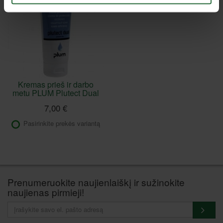
Kremas prieš ir darbo
metu PLUM Plutect Dual
7,00 €
Pasirinkite prekės variantą
Prenumeruokite naujienlaiškį ir sužinokite
naujienas pirmieji!