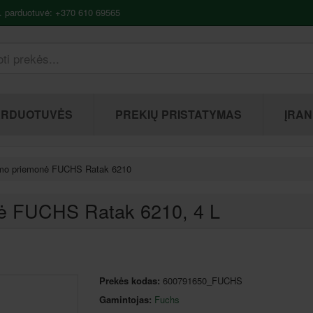
. parduotuvė: +370 610 69565
ARDUOTUVĖS
PREKIŲ PRISTATYMAS
ĮRAN
nimo priemonė FUCHS Ratak 6210
onė FUCHS Ratak 6210
, 4 L
Prekės kodas:
600791650_FUCHS
Gamintojas:
Fuchs