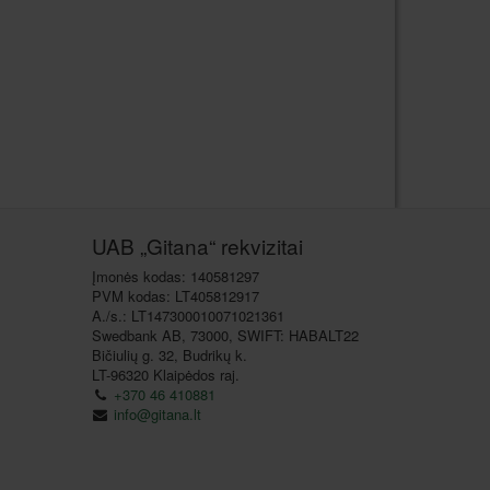
UAB „Gitana“ rekvizitai
Įmonės kodas: 140581297
PVM kodas: LT405812917
A./s.: LT147300010071021361
Swedbank AB, 73000, SWIFT: HABALT22
Bičiulių g. 32, Budrikų k.
LT-96320 Klaipėdos raj.
+370 46 410881
info@gitana.lt