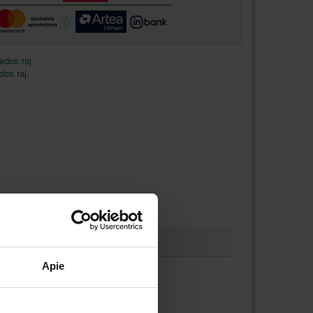
ėdos raj.
dos raj.
Apie
niu: