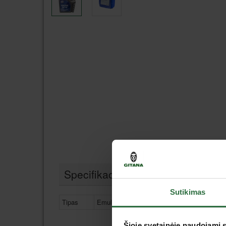
Specifikacija
Sutikimas
Tipas
Emulsija sriegimui, gręžimui, pjovimui
Šioje svetainėje naudojami 