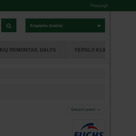
Prisijungti
Krepšelis
(tuščia)
KIŲ REMONTAS, DALYS
VERSLO KLIENTAMS
Sekanti prekė
→