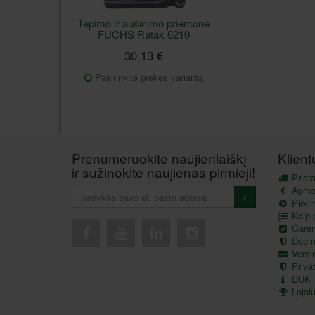
Tepimo ir aušinimo priemonė
FUCHS Ratak 6210
30,13 €
Pasirinkite prekės variantą
Prenumeruokite naujienlaiškį
Klien
ir sužinokite naujienas pirmieji!
Prist
Apmo
Pirkim
Kaip p
Garant
Duom
Versl
Privat
DUK
Lojal