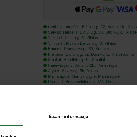
Centrinis sandėlis, Bičiulių g. 32, Budrikų k., Klaip
Serviso sandėlis, Bičiulių g. 30, Budrikų k., Klaipė
Vilnius I, Pirklių g. 5, Vilnius
Vilnius II, Mykolo Lietuvio g. 6, Vilnius
Kaunas, Pramonės pr. 63, Kaunas
Klaipėda, Bičiulių g. 32, Budrikų k., Klaipėdos raj.
Šiauliai, Metalistų g. 6c, Šiauliai
Panevėžys, J. Janonio 2B, Panevėžys
Alytus, Alovės g. 5b, Alytus
Marijampolė, Gamyklų g. 9, Marijampolė
Utena, J. Basanavičiaus g. 133, Utena
Tauragė, Gedimino g. 46 A, Tauragė
Aprašymas
Išsami informacija
Apsaugo pjovimo įrankio detales nuo korozijos.
Rekomenduojama koncentracija skiedžiant vande
slapukai