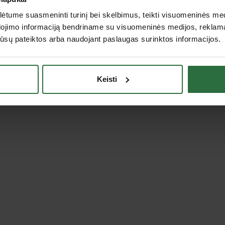
Pjovimui - 3%
Frezavimui - 5-10%
tume suasmeninti turinį bei skelbimus, teikti visuomeninės medij
Tekinimas - 5%
Sriegimui - 7-10%
dojimo informaciją bendriname su visuomeninės medijos, reklamav
Šlifavimui - 3%
os jūsų pateiktos arba naudojant paslaugas surinktos informacijos.
Pavyzdys:
naudojant emulsiją pjovimui (koncentracij
mililitrų emulsijos.
Keisti