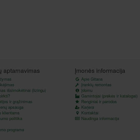
tų aptarnavimas
Įmonės informacija
atymas
Apie Gitana
kėjimas
Įrankių remontas
as išsimokėtinai (lizingu)
Įdomu
irkti?
Gamintojai (prekės ir katalogai)
ijos ir grąžinimas
Renginiai ir parodos
enų apsauga
Karjera
o klientams
Kontaktai
umo politika
Naudinga informacija
umo programa