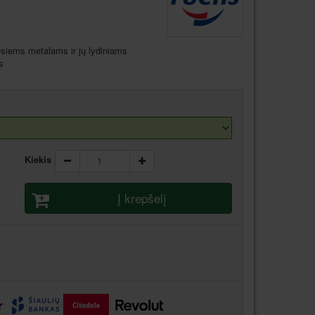
esiems metalams ir jų lydiniams
s
Kiekis
Į krepšelį