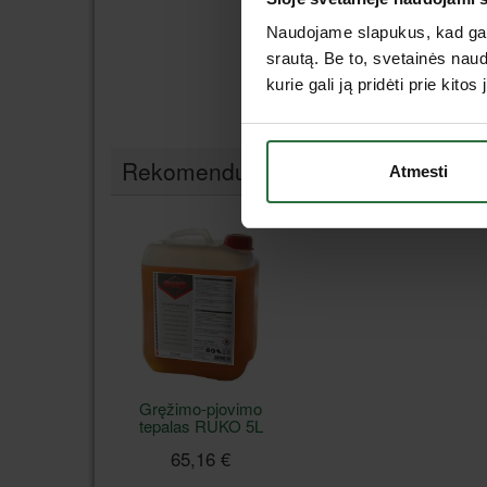
Naudojame slapukus, kad galė
srautą. Be to, svetainės nau
kurie gali ją pridėti prie kit
Rekomenduojami priedai
Atmesti
Gręžimo-pjovimo
tepalas RUKO 5L
65,16 €