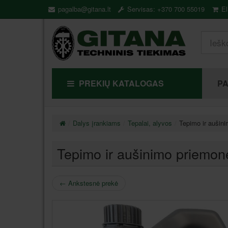
pagalba@gitana.lt
Servisas: +370 700 55019
El
PREKIŲ KATALOGAS
P
Dalys įrankiams
Tepalai, alyvos
Tepimo ir auši
Tepimo ir aušinimo priem
←
Ankstesnė prekė