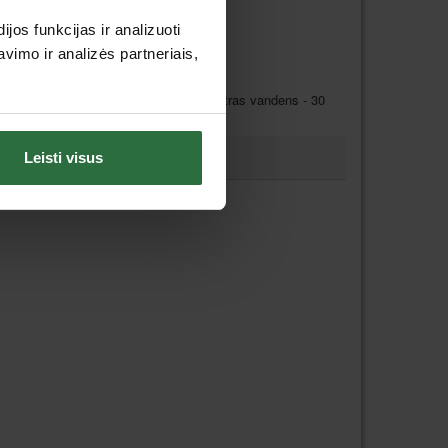
os funkcijas ir analizuoti
imo ir analizės partneriais,
a 3%) skiesti su vandeniu santykiu 1 litras vandens - 30
Leisti visus