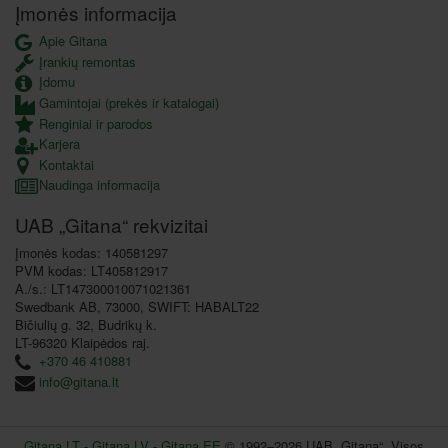
Įmonės informacija
Apie Gitana
Įrankių remontas
Įdomu
Gamintojai (prekės ir katalogai)
Renginiai ir parodos
Karjera
Kontaktai
Naudinga informacija
UAB „Gitana“ rekvizitai
Įmonės kodas: 140581297
PVM kodas: LT405812917
A./s.: LT147300010071021361
Swedbank AB, 73000, SWIFT: HABALT22
Bičiulių g. 32, Budrikų k.
LT-96320 Klaipėdos raj.
+370 46 410881
info@gitana.lt
Gitana LT
-
Gitana LV
-
Gitana EE
© 1992–2026 UAB „Gitana“. Visos