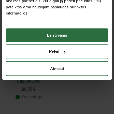
analizės partneriais, kurie gali ją pridėti prie kitos jūsų
pateiktos arba naudojant paslaugas surinktos
informacijos.
Peržiūrėtos prekės
Leisti visus
Keisti
Atmesti
Kaištis SIMA
R820005009
28,55 €
Yra sandėlyje