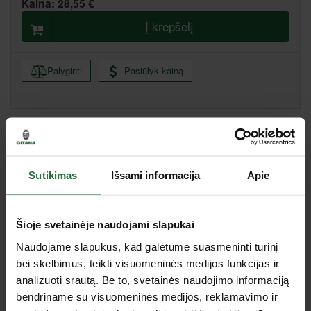
Kaina:
28,55 €
Į krepšelį
Palyginti
Pasiūlyk kainą
Klaipėda, Bičiulių g. 32, Budrikų k., Klaipėdos raj.
Specifikacija
Sutikimas
Išsami informacija
Apie
Kiekis pakuotėje
1 vnt.
Tipas
Kiti priedai
Šioje svetainėje naudojami slapukai
Naudojame slapukus, kad galėtume suasmeninti turinį
Jus dominančios panašios prekės
bei skelbimus, teikti visuomeninės medijos funkcijas ir
analizuoti srautą. Be to, svetainės naudojimo informaciją
bendriname su visuomeninės medijos, reklamavimo ir
Nepavyko užkrauti prekių sąrašo.