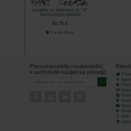
Jungiklis su statoriumi id 1/4"
18.0 hd FLEX 530053
90,75 €
Yra sandėlyje
Prenumeruokite naujienlaiškį
Klien
ir sužinokite naujienas pirmieji!
Prist
Apmo
Pirkim
Kaip p
Garant
Duom
Versl
Privat
DUK
Lojal