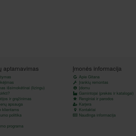
tų aptarnavimas
Įmonės informacija
atymas
Apie Gitana
kėjimas
Įrankių remontas
as išsimokėtinai (lizingu)
Įdomu
irkti?
Gamintojai (prekės ir katalogai)
ijos ir grąžinimas
Renginiai ir parodos
enų apsauga
Karjera
o klientams
Kontaktai
umo politika
Naudinga informacija
umo programa