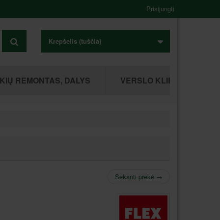
Prisijungti
Krepšelis
(tuščia)
KIŲ REMONTAS, DALYS
VERSLO KLIENTAMS
Sekanti prekė
→