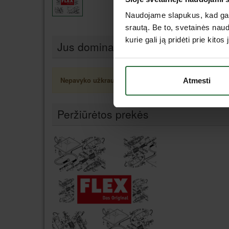
Naudojame slapukus, kad galė
srautą. Be to, svetainės nau
kurie gali ją pridėti prie kit
Jus dominančios panašios prekės
Nepavyko užkrauti prekių sąrašo.
Atmesti
Peržiūrėtos prekės