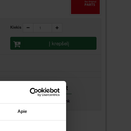
Kiekis
Į krepšelį
Apie