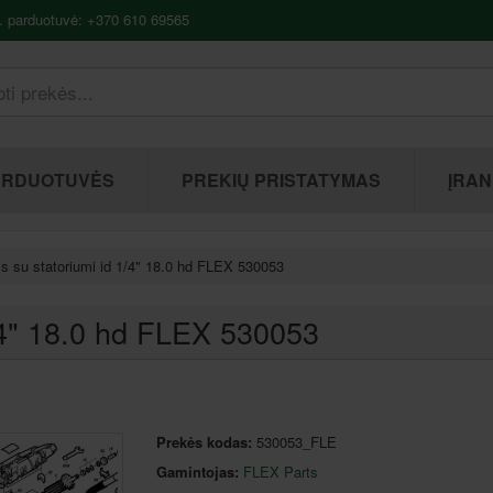
. parduotuvė: +370 610 69565
ARDUOTUVĖS
PREKIŲ PRISTATYMAS
ĮRAN
is su statoriumi id 1/4" 18.0 hd FLEX 530053
1/4" 18.0 hd FLEX 530053
Prekės kodas:
530053_FLE
Gamintojas:
FLEX Parts