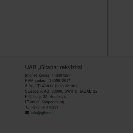
UAB „Gitana“ rekvizitai
Įmonės kodas: 140581297
PVM kodas: LT405812917
A./s.: LT147300010071021361
Swedbank AB, 73000, SWIFT: HABALT22
Bičiulių g. 32, Budrikų k.
LT-96320 Klaipėdos raj.
+370 46 410881
info@gitana.lt