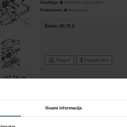
Sandėlyje:
Sandėlyje mažas kiekis
Pristatymas:
Nemokamai!
Kaina:
90,75 €
Palyginti
Pasiūlyk kainą
Išsami informacija
Klaipėda, Bičiulių g. 32, Budrikų k., Klaipėdos raj.
slapukai