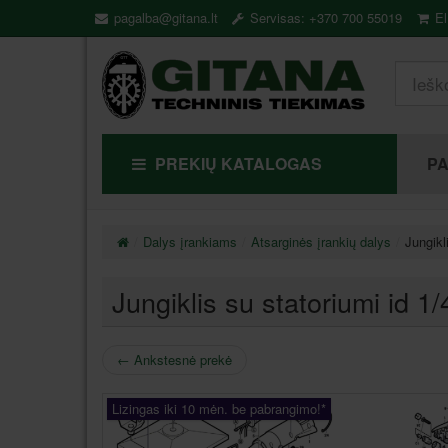
pagalba@gitana.lt
Servisas: +370 700 55019
El
PREKIŲ KATALOGAS
P
Dalys įrankiams
Atsarginės įrankių dalys
Jungikl
Jungiklis su statoriumi id 
←
Ankstesnė prekė
Lizingas iki 10 mėn. be pabrangimo!*