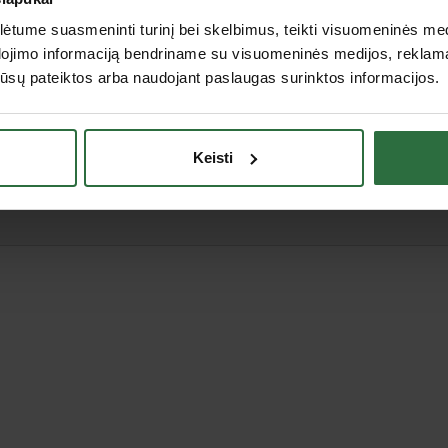
tume suasmeninti turinį bei skelbimus, teikti visuomeninės medij
dojimo informaciją bendriname su visuomeninės medijos, reklamav
os jūsų pateiktos arba naudojant paslaugas surinktos informacijos.
Keisti