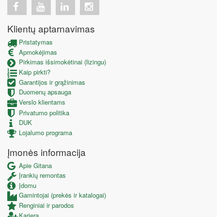
Klientų aptarnavimas
Pristatymas
Apmokėjimas
Pirkimas išsimokėtinai (lizingu)
Kaip pirkti?
Garantijos ir grąžinimas
Duomenų apsauga
Verslo klientams
Privatumo politika
DUK
Lojalumo programa
Įmonės informacija
Apie Gitana
Įrankių remontas
Įdomu
Gamintojai (prekės ir katalogai)
Renginiai ir parodos
Karjera