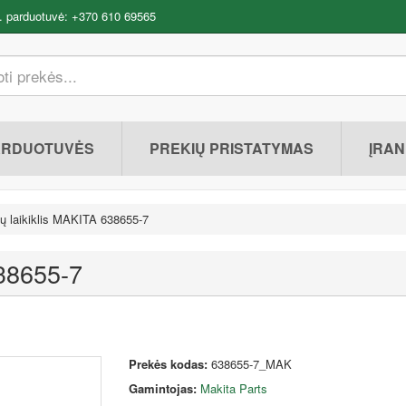
. parduotuvė: +370 610 69565
ARDUOTUVĖS
PREKIŲ PRISTATYMAS
ĮRAN
ų laikiklis MAKITA 638655-7
638655-7
Prekės kodas:
638655-7_MAK
Gamintojas:
Makita Parts