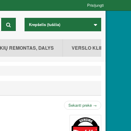
Prisijungti
Krepšelis
(tuščia)
KIŲ REMONTAS, DALYS
VERSLO KLIENTAMS
Sekanti prekė
→