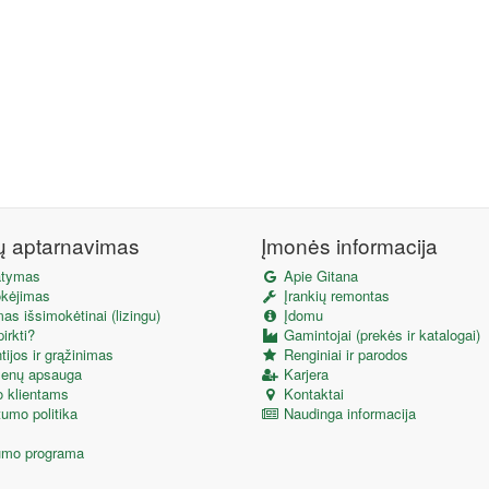
tų aptarnavimas
Įmonės informacija
atymas
Apie Gitana
kėjimas
Įrankių remontas
as išsimokėtinai (lizingu)
Įdomu
irkti?
Gamintojai (prekės ir katalogai)
ijos ir grąžinimas
Renginiai ir parodos
enų apsauga
Karjera
o klientams
Kontaktai
umo politika
Naudinga informacija
umo programa