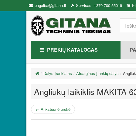
pagalba@gitana.lt
Servisas: +370 700 55019
El
PREKIŲ KATALOGAS
P
Dalys įrankiams
Atsarginės įrankių dalys
Angliuk
Angliukų laikiklis MAKITA 
←
Ankstesnė prekė