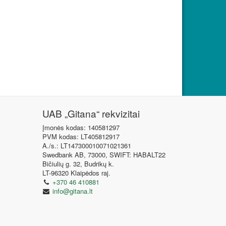
UAB „Gitana“ rekvizitai
Įmonės kodas: 140581297
PVM kodas: LT405812917
A./s.: LT147300010071021361
Swedbank AB, 73000, SWIFT: HABALT22
Bičiulių g. 32, Budrikų k.
LT-96320 Klaipėdos raj.
+370 46 410881
info@gitana.lt