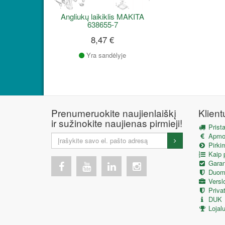
Angliukų laikiklis MAKITA
638655-7
8,47 €
Yra sandėlyje
Prenumeruokite naujienlaiškį
Klien
ir sužinokite naujienas pirmieji!
Prist
Apmo
Pirkim
Kaip p
Garant
Duom
Versl
Privat
DUK
Lojal