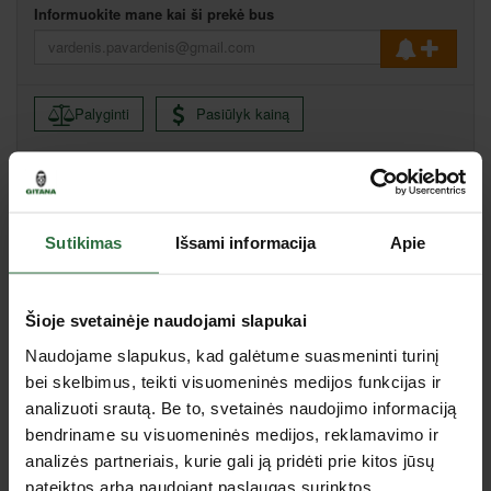
Informuokite mane kai ši prekė bus
Palyginti
Pasiūlyk kainą
Specifikacija
Sutikimas
Išsami informacija
Apie
Kiekis pakuotėje
2 vnt.
Šioje svetainėje naudojami slapukai
Jus dominančios panašios prekės
Naudojame slapukus, kad galėtume suasmeninti turinį
bei skelbimus, teikti visuomeninės medijos funkcijas ir
analizuoti srautą. Be to, svetainės naudojimo informaciją
Nepavyko užkrauti prekių sąrašo.
bendriname su visuomeninės medijos, reklamavimo ir
analizės partneriais, kurie gali ją pridėti prie kitos jūsų
Peržiūrėtos prekės
pateiktos arba naudojant paslaugas surinktos