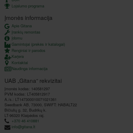
Lojalumo programa
Įmonės informacija
Apie Gitana
Įrankių remontas
Įdomu
Gamintojai (prekės ir katalogai)
Renginiai ir parodos
Karjera
Kontaktai
Naudinga informacija
UAB „Gitana“ rekvizitai
Įmonės kodas: 140581297
PVM kodas: LT405812917
A./s.: LT147300010071021361
Swedbank AB, 73000, SWIFT: HABALT22
Bičiulių g. 32, Budrikų k.
LT-96320 Klaipėdos raj.
+370 46 410881
info@gitana.lt