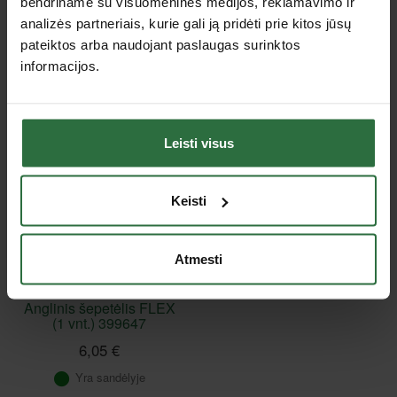
bendriname su visuomeninės medijos, reklamavimo ir
analizės partneriais, kurie gali ją pridėti prie kitos jūsų
Nepavyko užkrauti prekių sąrašo.
pateiktos arba naudojant paslaugas surinktos
informacijos.
Peržiūrėtos prekės
Leisti visus
Keisti
Atmesti
Anglinis šepetėlis FLEX
(1 vnt.) 399647
6,05 €
Yra sandėlyje