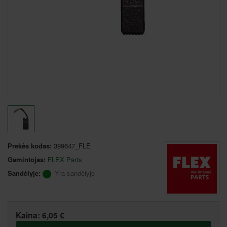
Prekės kodas:
399647_FLE
Gamintojas:
FLEX Parts
Sandėlyje:
Yra sandėlyje
Kaina:
6,05 €