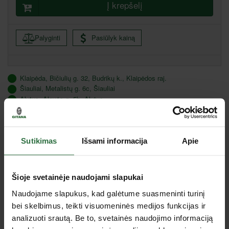
Į krepšelį
Palyginti
Pasiūlyk kainą
Klaipėda, Bičiulių g. 32, Budrikų k., Klaipėdos raj.
Šiauliai, Metalistų g. 6c, Šiauliai
Alytus, Alovės g. 5b, Alytus
Marijampolė, Gamyklų g. 9, Marijampolė
Utena, J. Basanavičiaus g. 133, Utena
Tauragė, Gedimino g. 46 A, Tauragė
Sutikimas
Išsami informacija
Apie
Specifikacija
Šioje svetainėje naudojami slapukai
Tinka modeliams
FLEX PE 14-2
Naudojame slapukus, kad galėtume suasmeninti turinį
bei skelbimus, teikti visuomeninės medijos funkcijas ir
Jus dominančios panašios prekės
analizuoti srautą. Be to, svetainės naudojimo informaciją